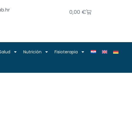
b.hr
0,00
€
Salud
Nutrición
Fisioterapia