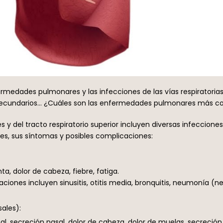
rmedades pulmonares y las infecciones de las vías respiratorias
os secundarios… ¿Cuáles son las enfermedades pulmonares más c
del tracto respiratorio superior incluyen diversas infeccione
, sus síntomas y posibles complicaciones:
a, dolor de cabeza, fiebre, fatiga.
aciones incluyen sinusitis, otitis media, bronquitis, neumoní
ales):
al, secreción nasal, dolor de cabeza, dolor de muelas, secreción