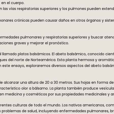
en el cuerpo.
en las vías respiratorias superiores y los pulmones pueden exten
onares crónicas pueden causar daños en otros órganos y sistema
ermedades pulmonares y respiratorias superiores y buscar atenc
iones graves y mejorar el pronóstico.
al llamado platos balsámicos. El abeto balsámico, conocido cie
es del norte de Norteamérica. Esta planta hermosa y aromática
a. En este ensayo, exploraremos diversos aspectos del abeto bals
de alcanzar una altura de 20 a 30 metros. Sus hojas en forma 
aracterístico olor a bálsamo. La planta también produce vesícul
en medicina y cosméticos por sus propiedades medicinales y a
ferentes culturas de todo el mundo. Los nativos americanos, como
os problemas de salud, incluyendo enfermedades pulmonares, bron