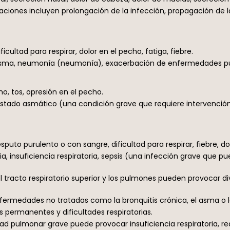
ciones incluyen prolongación de la infección, propagación de la 
cultad para respirar, dolor en el pecho, fatiga, fiebre.
, asma, neumonía (neumonía), exacerbación de enfermedades p
ho, tos, opresión en el pecho.
 estado asmático (una condición grave que requiere intervenci
uto purulento o con sangre, dificultad para respirar, fiebre, do
, insuficiencia respiratoria, sepsis (una infección grave que p
tracto respiratorio superior y los pulmones pueden provocar div
nfermedades no tratadas como la bronquitis crónica, el asma o
ermanentes y dificultades respiratorias.
d pulmonar grave puede provocar insuficiencia respiratoria, r