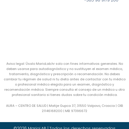
+385 98 9179 200
Aviso legal: Úsalo MarioLab.hr solo con fines informativos generales. No
deben usarse para autodiagnóstico y no sustituyen el examen médico,
tratamiento, diagnóstico y prescripción o recomendación. No debes
cambiar tu régimen de salud ni tu dieta antes de contactar con tu médico
o profesional médico elegido para un examen, diagnóstico y
recomendación médica. Siempre consulta el consejo de un médico u otro
profesional sanitario si tienes dudas sobre tu condición médica.
AURA – CENTRO DE SALUD | Matije Gupca 37, 31550 Valpovo, Croacia |
OIB:
21146168200 |
MB:
97396672
©2026 MarioLAB | Todos los derechos reservados