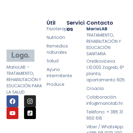
Útil
Servici
Contacto
Os
Fisioterapia
MarioLAB
TRATAMIENTO,
Nutrición
REHABILITACIÓN Y
Remedios
EDUCACIÓN
naturales
SANITARIA
Salud
Oreškovićeva
MarioLAB –
1.10.000 Zagreb, 6ª
Ayuno
TRATAMIENTO,
planta,
Intermitente
REHABILITACIÓN Y
apartamento 605
Produce
EDUCACIÓN PARA
Croacia
LA SALUD
Colaboración:
info@mariolab.hr
Teléfono: + 385 31
650 616
Viber / WhatsApp: