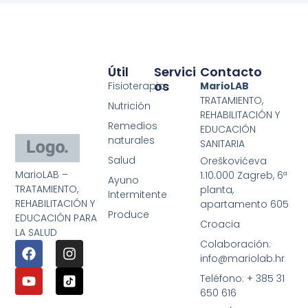
Útil
Servici
Contacto
Os
Fisioterapia
MarioLAB
TRATAMIENTO,
Nutrición
REHABILITACIÓN Y
Remedios
EDUCACIÓN
naturales
SANITARIA
Salud
Oreškovićeva
MarioLAB –
1.10.000 Zagreb, 6ª
Ayuno
TRATAMIENTO,
planta,
Intermitente
REHABILITACIÓN Y
apartamento 605
Produce
EDUCACIÓN PARA
Croacia
LA SALUD
Colaboración:
info@mariolab.hr
Teléfono: + 385 31
650 616