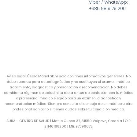
Viber / WhatsApp:
+385 98 9179 200
Aviso legal: Úsalo MarioLab.hr solo con fines informativos generales. No
deben usarse para autodiagnóstico y no sustituyen el examen médico,
tratamiento, diagnóstico y prescripción o recomendación. No debes
cambiar tu régimen de salud ni tu dieta antes de contactar con tu médico
o profesional médico elegido para un examen, diagnóstico y
recomendación médica. Siempre consulta el consejo de un médico u otro
profesional sanitario si tienes dudas sobre tu condición médica.
AURA – CENTRO DE SALUD | Matije Gupca 37, 31550 Valpovo, Croacia |
OIB:
21146168200 |
MB:
97396672