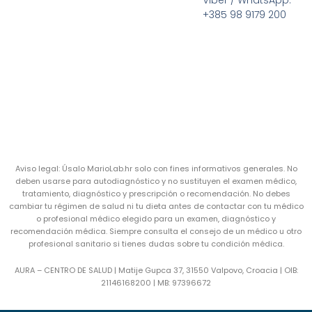
Viber / WhatsApp:
+385 98 9179 200
Aviso legal: Úsalo MarioLab.hr solo con fines informativos generales. No
deben usarse para autodiagnóstico y no sustituyen el examen médico,
tratamiento, diagnóstico y prescripción o recomendación. No debes
cambiar tu régimen de salud ni tu dieta antes de contactar con tu médico
o profesional médico elegido para un examen, diagnóstico y
recomendación médica. Siempre consulta el consejo de un médico u otro
profesional sanitario si tienes dudas sobre tu condición médica.
AURA – CENTRO DE SALUD | Matije Gupca 37, 31550 Valpovo, Croacia |
OIB:
21146168200 |
MB:
97396672