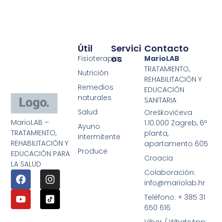
Útil
Servici
Contacto
Os
Fisioterapia
MarioLAB
TRATAMIENTO,
Nutrición
REHABILITACIÓN Y
Remedios
EDUCACIÓN
naturales
SANITARIA
Salud
Oreškovićeva
MarioLAB –
1.10.000 Zagreb, 6ª
Ayuno
TRATAMIENTO,
planta,
Intermitente
REHABILITACIÓN Y
apartamento 605
Produce
EDUCACIÓN PARA
Croacia
LA SALUD
Colaboración:
info@mariolab.hr
Teléfono: + 385 31
650 616