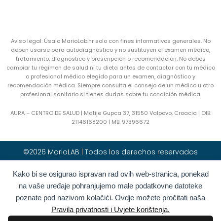
Aviso legal: Úsalo MarioLab.hr solo con fines informativos generales. No
deben usarse para autodiagnóstico y no sustituyen el examen médico,
tratamiento, diagnóstico y prescripción o recomendación. No debes
cambiar tu régimen de salud ni tu dieta antes de contactar con tu médico
o profesional médico elegido para un examen, diagnóstico y
recomendación médica. Siempre consulta el consejo de un médico u otro
profesional sanitario si tienes dudas sobre tu condición médica.
AURA – CENTRO DE SALUD | Matije Gupca 37, 31550 Valpovo, Croacia |
OIB:
21146168200 |
MB:
97396672
©2026 MarioLAB | Todos los derechos reservados
Kako bi se osigurao ispravan rad ovih web-stranica, ponekad
Hrvatski
(
Croata
)
English
(
Inglés
)
na vaše uređaje pohranjujemo male podatkovne datoteke
Deutsch
(
Alemán
)
Polski
(
Polaco
)
poznate pod nazivom kolačići. Ovdje možete pročitati naša
Română
(
Rumano
)
Italiano
Pravila privatnosti i Uvjete korištenja.
Български
(
Búlgaro
)
Français
(
Francés
)