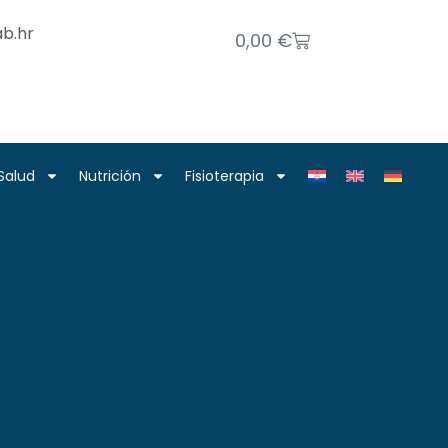
b.hr
0,00
€
Salud
Nutrición
Fisioterapia