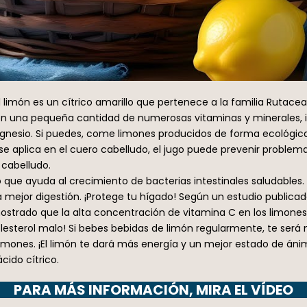
 limón es un cítrico amarillo que pertenece a la familia Rutacea
 y en una pequeña cantidad de numerosas vitaminas y minerales, i
agnesio. Si puedes, come limones producidos de forma ecológica.
se aplica en el cuero cabelludo, el jugo puede prevenir problem
 cabelludo.
 que ayuda al crecimiento de bacterias intestinales saludables. 
mejor digestión. ¡Protege tu hígado! Según un estudio publicado 
strado que la alta concentración de vitamina C en los limones 
lesterol malo! Si bebes bebidas de limón regularmente, te ser
limones. ¡El limón te dará más energía y un mejor estado de ánimo
cido cítrico.
PARA MÁS INFORMACIÓN, MIRA EL VÍDEO