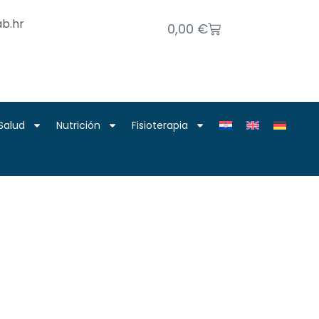
b.hr
0,00
€
Salud
Nutrición
Fisioterapia