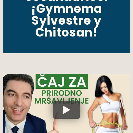
¡Gymnema
Sylvestre y
Chitosan!