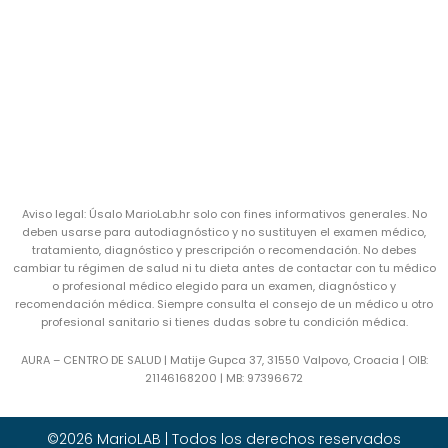
Aviso legal: Úsalo MarioLab.hr solo con fines informativos generales. No
deben usarse para autodiagnóstico y no sustituyen el examen médico,
tratamiento, diagnóstico y prescripción o recomendación. No debes
cambiar tu régimen de salud ni tu dieta antes de contactar con tu médico
o profesional médico elegido para un examen, diagnóstico y
recomendación médica. Siempre consulta el consejo de un médico u otro
profesional sanitario si tienes dudas sobre tu condición médica.
AURA – CENTRO DE SALUD | Matije Gupca 37, 31550 Valpovo, Croacia |
OIB:
21146168200 |
MB:
97396672
©2026 MarioLAB | Todos los derechos reservados