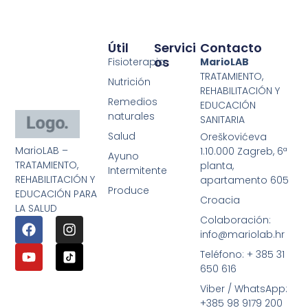
Útil
Servici
Contacto
Os
Fisioterapia
MarioLAB
TRATAMIENTO,
Nutrición
REHABILITACIÓN Y
Remedios
EDUCACIÓN
naturales
SANITARIA
Salud
Oreškovićeva
MarioLAB –
1.10.000 Zagreb, 6ª
Ayuno
TRATAMIENTO,
planta,
Intermitente
REHABILITACIÓN Y
apartamento 605
Produce
EDUCACIÓN PARA
Croacia
LA SALUD
Colaboración:
info@mariolab.hr
Teléfono: + 385 31
650 616
Viber / WhatsApp:
+385 98 9179 200