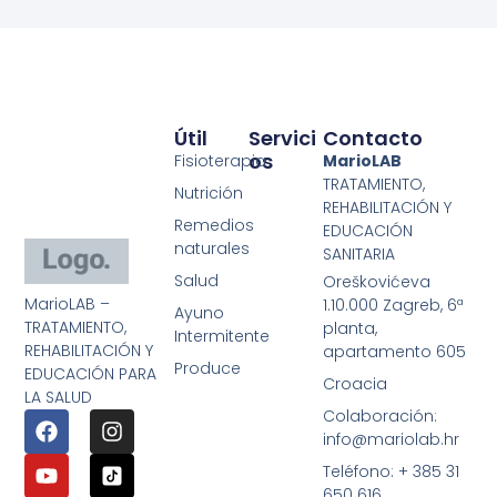
Útil
Servici
Contacto
Os
Fisioterapia
MarioLAB
TRATAMIENTO,
Nutrición
REHABILITACIÓN Y
Remedios
EDUCACIÓN
naturales
SANITARIA
Salud
Oreškovićeva
MarioLAB –
1.10.000 Zagreb, 6ª
Ayuno
TRATAMIENTO,
planta,
Intermitente
REHABILITACIÓN Y
apartamento 605
Produce
EDUCACIÓN PARA
Croacia
LA SALUD
Colaboración:
info@mariolab.hr
Teléfono: + 385 31
650 616