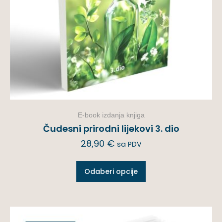
E-book izdanja knjiga
Čudesni prirodni lijekovi 3. dio
28,90
€
sa PDV
Odaberi opcije