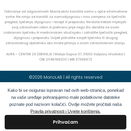
Odricanje od odgovornosti: MarioLab.hr koristite samo u opće informativne
svrhe. Ne smiju se koristiti za samodijagnozu i nisu zamjena za liječnički
pregled, liječenje, dijagnozu i recept ili preporuku. Ne biste trebali mijenjati
svoj zdravstveni režim ili prehranu prije nego što obratite se svom
izabranom liječniku ili medicinskom stručnjaku i zatražite liječnički pregled,
dijagnozu i preporuku. Uvijek potražite savjet liječnika ili drugog
zdravstvenog djelatnika ako imate pitanja o svom zdravstvenom stanju.
AURA – CENTAR ZA ZDRAVLJE | Matije Gupca 37, 31550 Valpovo, Hrvatska |
OIB:
21146168200 |
MB:
97396672
©2026 MarioLAB | All rights reserved
Kako bi se osigurao ispravan rad ovih web-stranica, ponekad
Hrvatski
English
(
Engleski
)
na vaše uređaje pohranjujemo male podatkovne datoteke
Deutsch
(
Njemački
)
Polski
(
Poljski
)
poznate pod nazivom kolačići. Ovdje možete pročitati naša
Română
(
Rumunjski
)
Italiano
(
Talijanski
)
Pravila privatnosti i Uvjete korištenja.
Български
(
Bugarski
)
Français
(
Francuski
)
Prihvaćam
Ελληνικά
(
Grčki
)
Slovenčina
(
Slovački
)