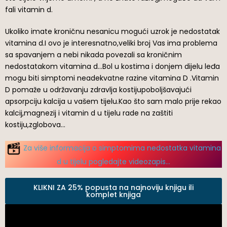
fali vitamin d.
Ukoliko imate kroničnu nesanicu mogući uzrok je nedostatak
vitamina d.I ovo je interesnatno,veliki broj Vas ima problema
sa spavanjem a nebi nikada povezali sa kroničnim
nedostatakom vitamina d…Bol u kostima i donjem dijelu leđa
mogu biti simptomi neadekvatne razine vitamina D .Vitamin
D pomaže u održavanju zdravlja kostijupoboljšavajući
apsorpciju kalcija u vašem tijelu.Kao što sam malo prije rekao
kalcij,magnezij i vitamin d u tijelu rade na zaštiti
kostiju,zglobova…
Za više informacija o simptomima nedostatka vitamina
d u tijelu pogledajte videozapis…
KLIKNI ZA 25% popusta na najnoviju knjigu ili
komplet knjiga