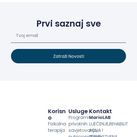
Prvi saznaj sve
Zatraži Novosti
Korisn
Usluge
Kontakt
O
Programi
MarioLAB
Fizikalna
privatnih
LIJEČENJE,REHABILIT
terapija
savjetovanja,
ACIJA I
nutricionističkih
ZDRAVSTVENA