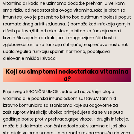
vitamina d.I kada ne uzimamo dodatke prehrani u velikom
smo riziku od nedostataka ovoga vitamina.Jako je bitan za
imunitet( ovo je posenbno bitno kod autimunih bolesti poput
reumatoidnog artritisa,lupusa…),pomaže kod infekcija gornjih
dišnih puteva,štiti od raka…Jako je bitan za funkciju srca i
krvnih žila,zajedno sa kalcijem i magnezijem štiti kosti i
zglobove,bitan je za funkciju štitnjače,te sprečava nastanak
upala,regulira funkciju spolnih hormona, poboljšava
djelovanje mišića i živaca…
Koji su simptomi nedostataka vitamina
d?
Prije svega KRONIČNI UMOR.Jedna od najvažnijih uloga
vitamina d je podrška imunološkom sustavu.Vitamin d
izravno komunicira sa stanicama koje su odgovorne za
zaštituprotiv infekcija.Ukoliko primjećujete da se više puta
godišnje borite protiv prehrada,gripe,viroze…i drugih infekcija,
može biti da imate kronični nedostatak vitamina d.I još ako
ste cijelo vrijeme umorni , a ne znate razlog,moguće da vam