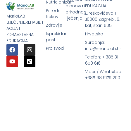
Nutricionizam
planova i
EDUKACIJA
Prirodni
prirodnog
Oreškovićeva 1
MarioLAB –
lijekovi
liječenja
,10000 Zagreb , 6.
LIJEČENJE,REHABILIT
Zdravlje
kat, stan 605
ACIJA I
Isprekidani
Hrvatska
ZDRAVSTVENA
post
EDUKACIJA
Suradnja:
Proizvodi
info@mariolab.hr
Telefon: + 385 31
650 616
Viber / WhatsApp:
+385 98 9179 200