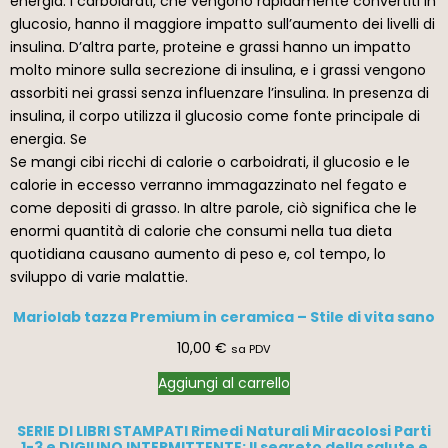
energia. I carboidrati, che vengono rapidamente convertiti in
glucosio, hanno il maggiore impatto sull’aumento dei livelli di
insulina. D’altra parte, proteine e grassi hanno un impatto
molto minore sulla secrezione di insulina, e i grassi vengono
assorbiti nei grassi senza influenzare l’insulina. In presenza di
insulina, il corpo utilizza il glucosio come fonte principale di
energia. Se
Se mangi cibi ricchi di calorie o carboidrati, il glucosio e le
calorie in eccesso verranno immagazzinato nel fegato e
come depositi di grasso. In altre parole, ciò significa che le
enormi quantità di calorie che consumi nella tua dieta
quotidiana causano aumento di peso e, col tempo, lo
sviluppo di varie malattie.
Mariolab tazza Premium in ceramica – Stile di vita sano
10,00
€
sa PDV
Aggiungi al carrello
SERIE DI LIBRI STAMPATI Rimedi Naturali Miracolosi Parti
1-3 e DIGIUNO INTERMITTENTE: Il segreto della salute e