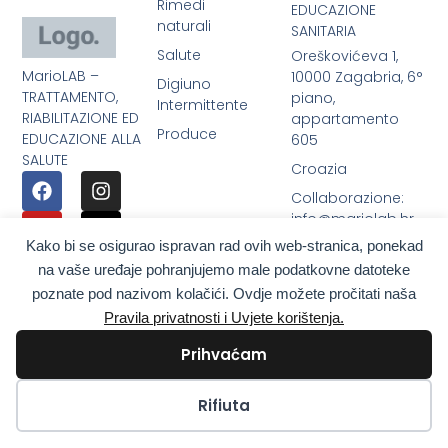
Rimedi
EDUCAZIONE
naturali
SANITARIA
Salute
Oreškovićeva 1,
MarioLAB –
10000 Zagabria, 6°
Digiuno
TRATTAMENTO,
piano,
Intermittente
RIABILITAZIONE ED
appartamento
Produce
EDUCAZIONE ALLA
605
SALUTE
Croazia
Collaborazione:
info@mariolab.hr
Kako bi se osigurao ispravan rad ovih web-stranica, ponekad
Telefono: + 385 31
650 616
na vaše uređaje pohranjujemo male podatkovne datoteke
poznate pod nazivom kolačići. Ovdje možete pročitati naša
Viber / WhatsApp:
Pravila privatnosti i Uvjete korištenja.
+385 98 9179 200
Prihvaćam
Kolačići
Rifiuta