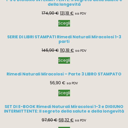
della longevità
174,90
€
131,18
€
sa PDV
Scegli
SERIE DI LIBRI STAMPATI Rimedi Naturali Miracolosi 1-3
parti
146,90
€
110,18
€
sa PDV
Scegli
Rimedi Naturali Miracolosi – Parte 3 LIBRO STAMPATO
56,90
€
sa PDV
Scegli
SET DI E-BOOK Rimedi Naturali Miracolosi 1-3 e DIGIUNO
INTERMITTENTE: Il segreto della salute e della longevità
97,60
€
68,32
€
sa PDV