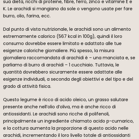
sua dieta, ricchi di proteine, fibre, ferro, zinco e vitamine E e
K. Le arachidi si mangiano da sole o vengono usate per fare
burro, olio, farina, ecc.
Dal punto di vista nutrizionale, le arachidi sono un alimento
estremamente calorico (567 kcal in 100g), quindi il loro
consumo dovrebbe essere limitato e adattato alle tue
esigenze caloriche giornaliere. Più spesso, la misura
giornaliera raccomandata di arachidi è – una manciata e, se
parliamo di burro di arachidi – 1 cucchiaio. Tuttavia, le
quantità dovrebbero sicuramente essere adattate alle
esigenze individuali, a seconda degli obiettivi e del tipo e del
grado di attività fisica.
Questo legume è ricco di acido oleico, un grasso salutare
presente anche nell’olio d’oliva, ma è anche ricco di
antiossidanti. Le arachidi sono ricche di polifenoli,
principalmente un ingrediente chiamato acido p-cumarico,
e la cottura aumenta la proporzione di questo acido nelle
arachidi, incrementando il loro livello totale di antiossidanti