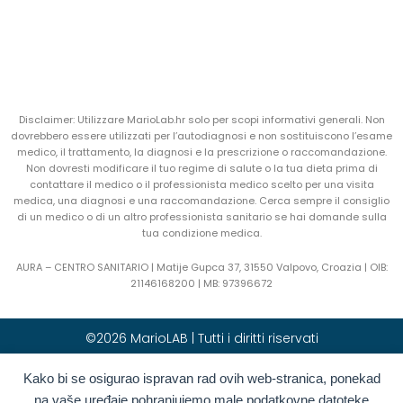
Disclaimer: Utilizzare MarioLab.hr solo per scopi informativi generali. Non
dovrebbero essere utilizzati per l’autodiagnosi e non sostituiscono l’esame
medico, il trattamento, la diagnosi e la prescrizione o raccomandazione.
Non dovresti modificare il tuo regime di salute o la tua dieta prima di
contattare il medico o il professionista medico scelto per una visita
medica, una diagnosi e una raccomandazione. Cerca sempre il consiglio
di un medico o di un altro professionista sanitario se hai domande sulla
tua condizione medica.
AURA – CENTRO SANITARIO | Matije Gupca 37, 31550 Valpovo, Croazia |
OIB:
21146168200 |
MB:
97396672
©2026 MarioLAB | Tutti i diritti riservati
Kako bi se osigurao ispravan rad ovih web-stranica, ponekad
Hrvatski
(
Croato
)
English
(
Inglese
)
na vaše uređaje pohranjujemo male podatkovne datoteke