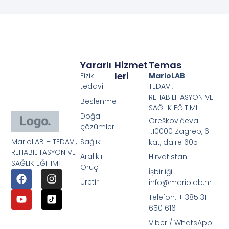
Yararlı
Hizmet
Temas
Leri
Fizik
MarioLAB
tedavi
TEDAVI,
REHABILITASYON VE
Beslenme
SAĞLIK EĞITIMI
Doğal
Oreškovićeva
çözümler
1.10000 Zagreb, 6.
MarioLAB – TEDAVI,
Sağlık
kat, daire 605
REHABILITASYON VE
Aralıklı
Hırvatistan
SAĞLIK EĞITIMİ
Oruç
İşbirliği:
Üretir
info@mariolab.hr
Telefon: + 385 31
650 616
Viber / WhatsApp: