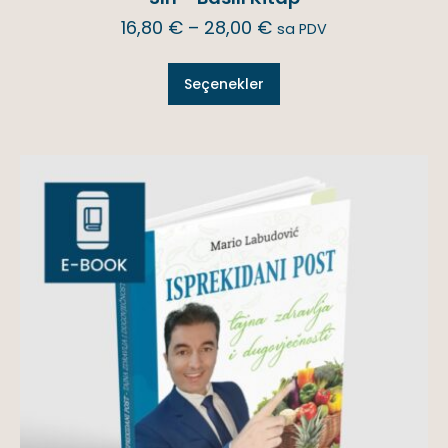
16,80
€
–
28,00
€
sa PDV
Seçenekler