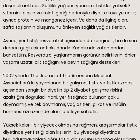
düşünülmektedir. Sağlıklı yağların yanı sıra, fıstıklar yüksek E
vitamini, niasin ve folat içeriği nedeniyle diyette tavsiye edilir;
ayrıca protein ve manganez içerir. Ve daha da ilginç olan,
safra taşlarının oluşumunu önleyen sağlıklı yağ asitleridir.
Ayrıca, yer fıstığı resveratrol açısından da zengindir; bu da son
derece güçlü bir antioksidandır. Kanalımda zaten ondan
bahsettim. Resveratrol yaşlanmanın görünür belirtilerini önler,
yaşamı uzatır, cilt sağlığını ve beyin sağlığını destekler!
2002 yılında The Journal of the American Medical
Association’da yayımlanan bir çalışma, fıstık ve fıstık ezmesi
açısından zengin bir diyetin tip 2 diyabet gelişme riskini
azalttığını doğruladı. Yani, yer fıstığında bulunan çoklu
doymamış ve tek doymamış yağ asitleri, glikoz ve insülin
homeostazı üzerinde olumlu etkiye sahiptir.
Yüksek kalorili bir yiyecek olmasına rağmen, araştırmalar fıstık
diyetinde yer fıstığı olan kişilerin, bu yiyeceği diyetinde
bulundurmayanlara göre fazla kilo sorunu yaşama olasılığının