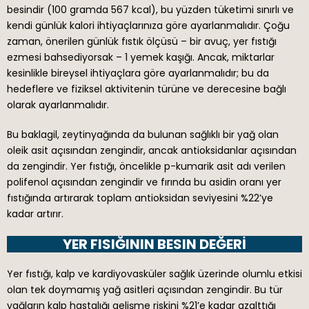
besindir (100 gramda 567 kcal), bu yüzden tüketimi sınırlı ve
kendi günlük kalori ihtiyaçlarınıza göre ayarlanmalıdır. Çoğu
zaman, önerilen günlük fıstık ölçüsü – bir avuç, yer fıstığı
ezmesi bahsediyorsak – 1 yemek kaşığı. Ancak, miktarlar
kesinlikle bireysel ihtiyaçlara göre ayarlanmalıdır; bu da
hedeflere ve fiziksel aktivitenin türüne ve derecesine bağlı
olarak ayarlanmalıdır.
Bu baklagil, zeytinyağında da bulunan sağlıklı bir yağ olan
oleik asit açısından zengindir, ancak antioksidanlar açısından
da zengindir. Yer fıstığı, öncelikle p-kumarik asit adı verilen
polifenol açısından zengindir ve fırında bu asidin oranı yer
fıstığında artırarak toplam antioksidan seviyesini %22’ye
kadar artırır.
YER FISIĞININ BESIN DEĞERİ
Yer fıstığı, kalp ve kardiyovasküler sağlık üzerinde olumlu etkisi
olan tek doymamış yağ asitleri açısından zengindir. Bu tür
yağların kalp hastalığı gelişme riskini %21’e kadar azalttığı