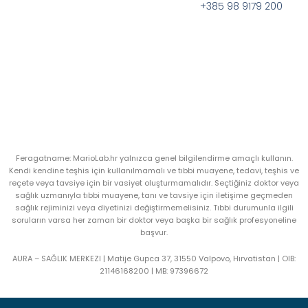
+385 98 9179 200
Feragatname: MarioLab.hr yalnızca genel bilgilendirme amaçlı kullanın.
Kendi kendine teşhis için kullanılmamalı ve tıbbi muayene, tedavi, teşhis ve
reçete veya tavsiye için bir vasiyet oluşturmamalıdır. Seçtiğiniz doktor veya
sağlık uzmanıyla tıbbi muayene, tanı ve tavsiye için iletişime geçmeden
sağlık rejiminizi veya diyetinizi değiştirmemelisiniz. Tıbbi durumunla ilgili
soruların varsa her zaman bir doktor veya başka bir sağlık profesyoneline
başvur.
AURA – SAĞLIK MERKEZI | Matije Gupca 37, 31550 Valpovo, Hırvatistan |
OIB:
21146168200 |
MB:
97396672