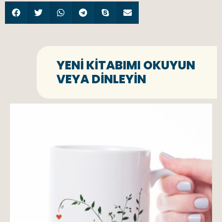
YENI KITABIMI OKUYUN
VEYA DINLEYIN