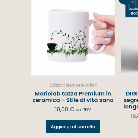
offerta!
Edizioni stampate di libri
Mariolab tazza Premium in
DIGI
ceramica – Stile di vita sano
segre
long
10,00
€
sa PDV
16
Aggiungi al carrello