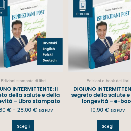
Edizioni stampate di libri
Edizioni e-book dei libri
UNO INTERMITTENTE: Il
DIGIUNO INTERMITTENT
to della salute e della
segreto della salute e
evità – Libro stampato
longevità – e-bo
,80
€
-
28,00
€
19,90
€
sa PDV
sa PDV
Scegli
Scegli