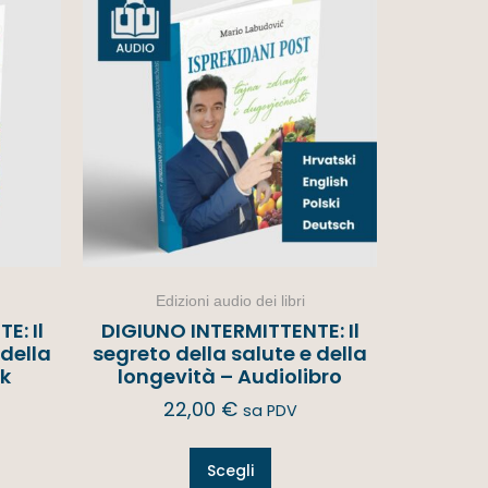
Edizioni audio dei libri
E: Il
DIGIUNO INTERMITTENTE: Il
 della
segreto della salute e della
ok
longevità – Audiolibro
22,00
€
sa PDV
Scegli