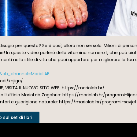
disagio per questo? Se è così, allora non sei solo. Milioni di per
! In questo video parlerò della vitamina numero 1, che può aiuta
enti nello stile di vita che puoi apportare per migliorare la tua
s&ab_channel=MarioLAB
vodi/knjige/
E, VISITA IL NUOVO SITO WEB: https://mariolab.hr/
o l’ufficio MarioLab Zagabria: https://mariolab.hr/programi-lije
ntari e guarigione naturale: https://mariolab.hr/programi-savje
sul set di libri