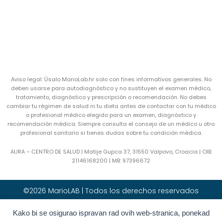
Aviso legal: Úsalo MarioLab.hr solo con fines informativos generales. No
deben usarse para autodiagnóstico y no sustituyen el examen médico,
tratamiento, diagnóstico y prescripción o recomendación. No debes
cambiar tu régimen de salud ni tu dieta antes de contactar con tu médico
o profesional médico elegido para un examen, diagnóstico y
recomendación médica. Siempre consulta el consejo de un médico u otro
profesional sanitario si tienes dudas sobre tu condición médica.
AURA – CENTRO DE SALUD | Matije Gupca 37, 31550 Valpovo, Croacia |
OIB:
21146168200 |
MB:
97396672
©2026 MarioLAB | Todos los derechos reservados
Kako bi se osigurao ispravan rad ovih web-stranica, ponekad
Hrvatski
(
Croata
)
English
(
Inglés
)