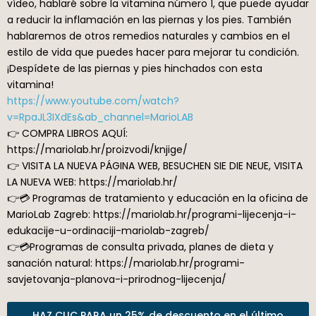
vídeo, hablaré sobre la vitamina número 1, que puede ayudar
a reducir la inflamación en las piernas y los pies. También
hablaremos de otros remedios naturales y cambios en el
estilo de vida que puedes hacer para mejorar tu condición.
¡Despídete de las piernas y pies hinchados con esta
vitamina!
https://www.youtube.com/watch?
v=RpaJL3IXdEs&ab_channel=MarioLAB
👉 COMPRA LIBROS AQUÍ:
https://mariolab.hr/proizvodi/knjige/
👉 VISITA LA NUEVA PÁGINA WEB, BESUCHEN SIE DIE NEUE, VISITA
LA NUEVA WEB: https://mariolab.hr/
👉💳 Programas de tratamiento y educación en la oficina de
MarioLab Zagreb: https://mariolab.hr/programi-lijecenja-i-
edukacije-u-ordinaciji-mariolab-zagreb/
👉💳Programas de consulta privada, planes de dieta y
sanación natural: https://mariolab.hr/programi-
savjetovanja-planova-i-prirodnog-lijecenja/
HAZ CLIC PARA un 25% de descuento en el último