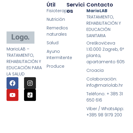
Útil
Servici
Contacto
Os
Fisioterapia
MarioLAB
TRATAMIENTO,
Nutrición
REHABILITACIÓN Y
Remedios
EDUCACIÓN
naturales
SANITARIA
Salud
Oreškovićeva
MarioLAB –
1.10.000 Zagreb, 6ª
Ayuno
TRATAMIENTO,
planta,
Intermitente
REHABILITACIÓN Y
apartamento 605
Produce
EDUCACIÓN PARA
Croacia
LA SALUD
Colaboración:
info@mariolab.hr
Teléfono: + 385 31
650 616
Viber / WhatsApp:
+385 98 9179 200