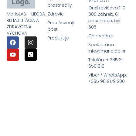
VÝCHOVA
prostriedky
Oreškovićeva 1 10
MarioLAB – LIEČBA,
Zdravie
000 Záhreb, 6.
REHABILITÁCIA A
poschodie, byt
Prerušovaný
ZDRAVOTNÁ
605
pôst
VÝCHOVA
Chorvátsko
Produkuje
Spolupráca:
info@mariolab.hr
Telefón: + 385 31
650 616
Viber / WhatsApp:
+385 98 9179 200