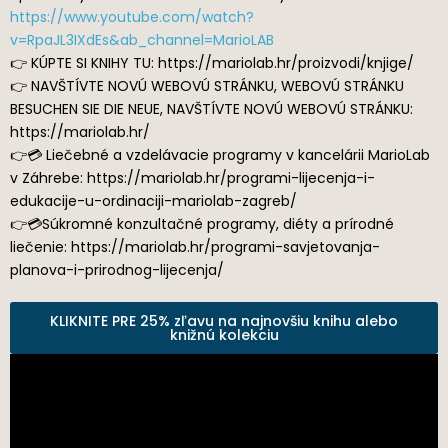
https://www.youtube.com/watch?
v=RpaJL3IXdEs&ab_channel=MarioLAB
👉 KÚPTE SI KNIHY TU: https://mariolab.hr/proizvodi/knjige/
👉 NAVŠTÍVTE NOVÚ WEBOVÚ STRÁNKU, WEBOVÚ STRÁNKU
BESUCHEN SIE DIE NEUE, NAVŠTÍVTE NOVÚ WEBOVÚ STRÁNKU:
https://mariolab.hr/
👉💳 Liečebné a vzdelávacie programy v kancelárii MarioLab
v Záhrebe: https://mariolab.hr/programi-lijecenja-i-
edukacije-u-ordinaciji-mariolab-zagreb/
👉💳Súkromné konzultačné programy, diéty a prírodné
liečenie: https://mariolab.hr/programi-savjetovanja-
planova-i-prirodnog-lijecenja/
KLIKNITE PRE 25% zľavu na najnovšiu knihu alebo
knižnú kolekciu