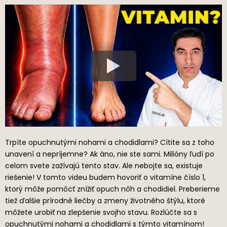
Trpíte opuchnutými nohami a chodidlami? Cítite sa z toho
unavení a nepríjemne? Ak áno, nie ste sami. Milióny ľudí po
celom svete zažívajú tento stav. Ale nebojte sa, existuje
riešenie! V tomto videu budem hovoriť o vitamíne číslo 1,
ktorý môže pomôcť znížiť opuch nôh a chodidiel. Preberieme
tiež ďalšie prírodné liečby a zmeny životného štýlu, ktoré
môžete urobiť na zlepšenie svojho stavu. Rozlúčte sa s
opuchnutými nohami a chodidlami s týmto vitamínom!