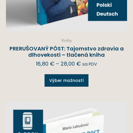
Knihy
PRERUŠOVANÝ PÔST: Tajomstvo zdravia a
dlhovekosti – tlačená kniha
16,80
€
–
28,00
€
sa PDV
Výber možností