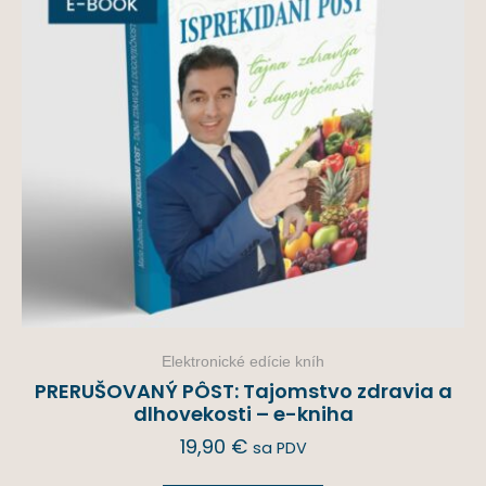
Elektronické edície kníh
PRERUŠOVANÝ PÔST: Tajomstvo zdravia a
dlhovekosti – e-kniha
19,90
€
sa PDV