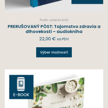
Audio vydania kníh
PRERUŠOVANÝ PÔST: Tajomstvo zdravia a
dlhovekosti – audiokniha
22,00
€
sa PDV
Výber možností