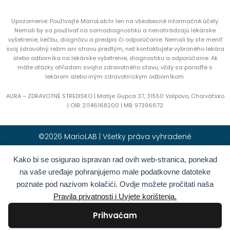
Upozornenie: Používajte MarioLab.hr len na všeobecné informačné účely.
Nemali by sa používať na samodiagnostiku a nenahrádzajú lekárske
vyšetrenie, liečbu, diagnózu a predpis či odporúčanie. Nemali by ste meniť
svoj zdravotný režim ani stravu predtým, než kontaktujete vybraného lekára
alebo odborníka na lekárske vyšetrenie, diagnostiku a odporúčanie. Ak
máte otázky ohľadom svojho zdravotného stavu, vždy sa poraďte s
lekárom alebo iným zdravotníckym odborníkom.
AURA – ZDRAVOTNÉ STREDISKO | Matije Gupca 37, 31550 Valpovo, Chorvátsko
|
OIB:
21146168200 |
MB:
97396672
©2026 MarioLAB | Všetky práva vyhradené
Kako bi se osigurao ispravan rad ovih web-stranica, ponekad
Hrvatski
(
Chorvátština
)
English
(
Angličtina
)
na vaše uređaje pohranjujemo male podatkovne datoteke
Deutsch
(
Nemčina
)
Polski
(
Polština
)
poznate pod nazivom kolačići. Ovdje možete pročitati naša
Română
(
Rumunčina
)
Italiano
(
Taliančina
)
Pravila privatnosti i Uvjete korištenja.
Български
(
Bulharčina
)
Français
(
Francúzština
)
Prihvaćam
Ελληνικά
(
Gréčtina
)
Slovenčina