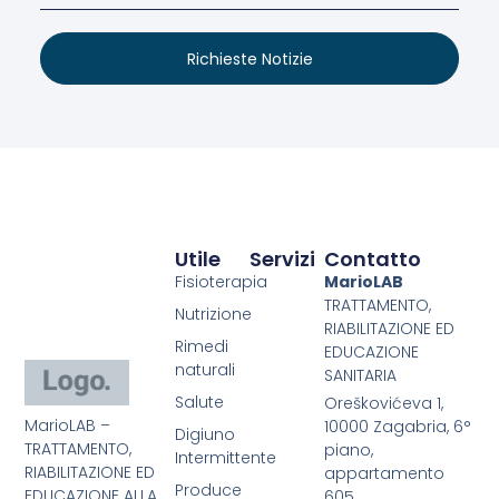
Richieste Notizie
Utile
Servizi
Contatto
Fisioterapia
MarioLAB
TRATTAMENTO,
Nutrizione
RIABILITAZIONE ED
Rimedi
EDUCAZIONE
naturali
SANITARIA
Salute
Oreškovićeva 1,
MarioLAB –
10000 Zagabria, 6°
Digiuno
TRATTAMENTO,
piano,
Intermittente
RIABILITAZIONE ED
appartamento
Produce
EDUCAZIONE ALLA
605