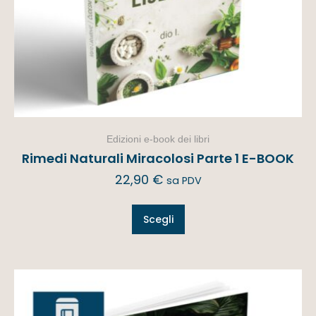
Edizioni e-book dei libri
Rimedi Naturali Miracolosi Parte 1 E-BOOK
22,90
€
sa PDV
Scegli