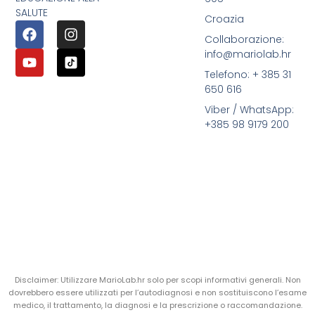
SALUTE
Croazia
Collaborazione:
info@mariolab.hr
Telefono: + 385 31
650 616
Viber / WhatsApp:
+385 98 9179 200
Disclaimer: Utilizzare MarioLab.hr solo per scopi informativi generali. Non
dovrebbero essere utilizzati per l’autodiagnosi e non sostituiscono l’esame
medico, il trattamento, la diagnosi e la prescrizione o raccomandazione.