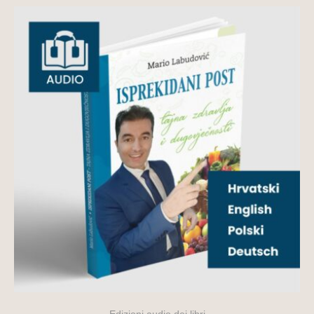
Edizioni audio dei libri