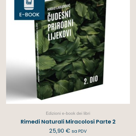
Edizioni e-book dei libri
Rimedi Naturali Miracolosi Parte 2
25,90
€
sa PDV