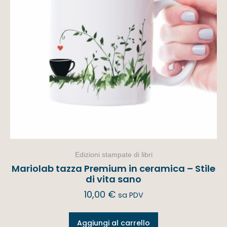
Edizioni stampate di libri
Mariolab tazza Premium in ceramica – Stile
di vita sano
10,00
€
sa PDV
Aggiungi al carrello