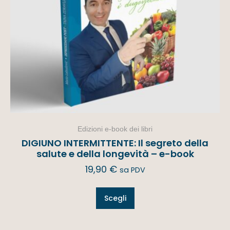
Edizioni e-book dei libri
DIGIUNO INTERMITTENTE: Il segreto della
salute e della longevità – e-book
19,90
€
sa PDV
Scegli