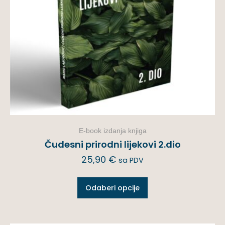
E-book izdanja knjiga
Čudesni prirodni lijekovi 2.dio
25,90
€
sa PDV
Odaberi opcije