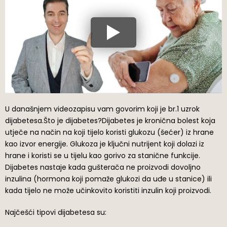
U današnjem videozapisu vam govorim koji je br.1 uzrok
dijabetesa.Što je dijabetes?Dijabetes je kronična bolest koja
utječe na način na koji tijelo koristi glukozu (šećer) iz hrane
kao izvor energije. Glukoza je ključni nutrijent koji dolazi iz
hrane i koristi se u tijelu kao gorivo za stanične funkcije.
Dijabetes nastaje kada gušterača ne proizvodi dovoljno
inzulina (hormona koji pomaže glukozi da uđe u stanice) ili
kada tijelo ne može učinkovito koristiti inzulin koji proizvodi.
Najčešći tipovi dijabetesa su: