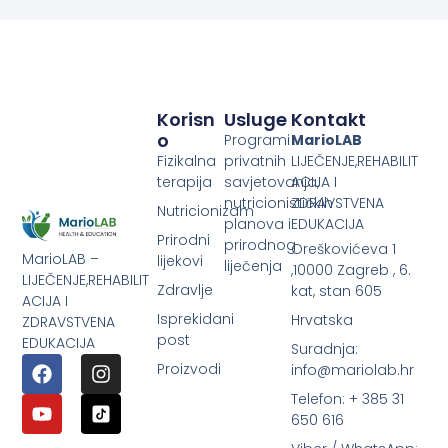
Korisn
Usluge
Kontakt
O
Programi
MarioLAB
Fizikalna
privatnih
LIJEČENJE,REHABILIT
terapija
savjetovanja,
ACIJA I
nutricionističkih
ZDRAVSTVENA
Nutricionizam
planova i
EDUKACIJA
Prirodni
prirodnog
Oreškovićeva 1
MarioLAB –
lijekovi
liječenja
,10000 Zagreb , 6.
LIJEČENJE,REHABILIT
Zdravlje
kat, stan 605
ACIJA I
Isprekidani
Hrvatska
ZDRAVSTVENA
post
EDUKACIJA
Suradnja:
Proizvodi
info@mariolab.hr
Telefon: + 385 31
650 616