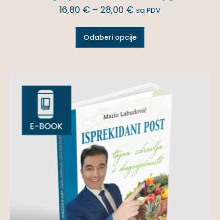
16,80
€
–
28,00
€
sa PDV
Odaberi opcije