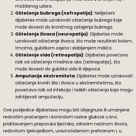
moždanog udara.
Oštećenje bubrega (nefropatija)
: Neliječeni
dijabetes može uzrokovati oštećenje bubrega koje
može dovesti do kroničnog zatajenja bubrega.
Oštećenje živaca (neuropatija)
: Dijabetes može
uzrokovati oštećenje živaca, što može rezultirati bolom,
trncima, gubitkom osjeta i slabljenjem mišića.
Oštećenje vida (retinopatija)
: Dijabetes povećava
rizik od oštećenja mrežnice oka (retinopatija), što
može dovesti do gubitka vida ili sljepoće.
Amputacije ekstremiteta
: Dijabetes može uzrokovati
oštećenje krvnih žila i živaca u ekstremitetima, što
povećava rizik od infekcija i teških oštećenja koja mogu
zahtijevati amputaciju.
Ove posljedice dijabetesa mogu biti izbjegnute ili umanjene
redovitim praćenjem i kontrolom razine glukoze u krvi,
pridržavanjem preporuka liječnika, zdravim načinom života,
redovitom tjelovježbom, uravnoteženom prehranom i, u