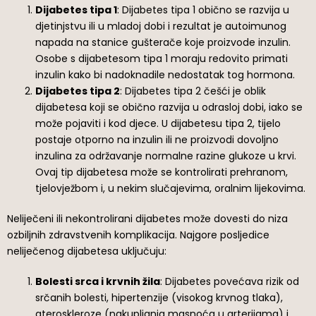
Dijabetes tipa 1
: Dijabetes tipa 1 obično se razvija u
djetinjstvu ili u mladoj dobi i rezultat je autoimunog
napada na stanice gušterače koje proizvode inzulin.
Osobe s dijabetesom tipa 1 moraju redovito primati
inzulin kako bi nadoknadile nedostatak tog hormona.
Dijabetes tipa 2
: Dijabetes tipa 2 češći je oblik
dijabetesa koji se obično razvija u odrasloj dobi, iako se
može pojaviti i kod djece. U dijabetesu tipa 2, tijelo
postaje otporno na inzulin ili ne proizvodi dovoljno
inzulina za održavanje normalne razine glukoze u krvi.
Ovaj tip dijabetesa može se kontrolirati prehranom,
tjelovježbom i, u nekim slučajevima, oralnim lijekovima.
Neliječeni ili nekontrolirani dijabetes može dovesti do niza
ozbiljnih zdravstvenih komplikacija. Najgore posljedice
neliječenog dijabetesa uključuju:
Bolesti srca i krvnih žila
: Dijabetes povećava rizik od
srčanih bolesti, hipertenzije (visokog krvnog tlaka),
ateroskleroze (nakupljanja masnoća u arterijama) i