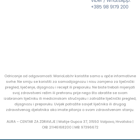
Viber / WhatsApp:
+385 98 9179 200
Odricanje od odgovornosti: MarioLab.hr koristite samo u opće informativne
svrhe. Ne smiju se koristiti za samodijagnozu i nisu zamjena za liječnički
pregled, liječenje, dijagnozu i recept ili preporuku. Ne biste trebali mijenjati
svoj zdravstveni režim ili prehranu prije nego što obratite se svom
izabranom liječniku ili medicinskom stručnjaku i zatražite liječnički pregled,
dijagnozu i preporuku. Uvijek potražite savjet liječnika ili drugog
zdravstvenog djelatnika ako imate pitanja o svom zdravstvenom stanju.
AURA – CENTAR ZA ZDRAVLJE | Matije Gupca 37, 31550 Valpovo, Hrvatska |
OIB:
21146168200 |
MB:
97396672