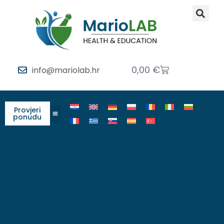
0,00
€
info@mariolab.hr
Provjeri
ponudu