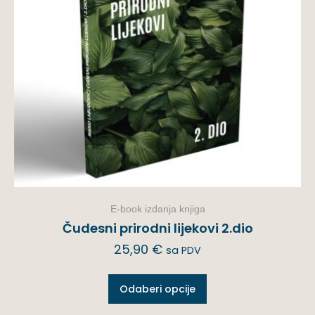
E-book izdanja knjiga
Čudesni prirodni lijekovi 2.dio
25,90
€
sa PDV
Odaberi opcije