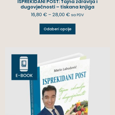
ISPREKIDANI POST: Tajna zdravlja i
dugovječnosti – tiskana knjiga
16,80
€
–
28,00
€
sa PDV
Odaberi opcije