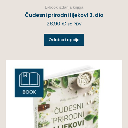
E-book izdanja knjiga
Čudesni prirodni lijekovi 3. dio
28,90
€
sa PDV
Odaberi opcije