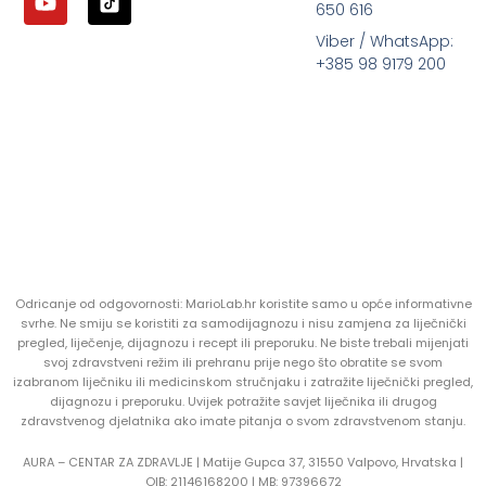
650 616
Viber / WhatsApp:
+385 98 9179 200
Odricanje od odgovornosti: MarioLab.hr koristite samo u opće informativne
svrhe. Ne smiju se koristiti za samodijagnozu i nisu zamjena za liječnički
pregled, liječenje, dijagnozu i recept ili preporuku. Ne biste trebali mijenjati
svoj zdravstveni režim ili prehranu prije nego što obratite se svom
izabranom liječniku ili medicinskom stručnjaku i zatražite liječnički pregled,
dijagnozu i preporuku. Uvijek potražite savjet liječnika ili drugog
zdravstvenog djelatnika ako imate pitanja o svom zdravstvenom stanju.
AURA – CENTAR ZA ZDRAVLJE | Matije Gupca 37, 31550 Valpovo, Hrvatska |
OIB:
21146168200 |
MB:
97396672