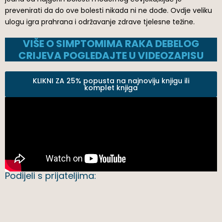
prevenirati da do ove bolesti nikada ni ne dođe. Ovdje veliku
ulogu igra prahrana i održavanje zdrave tjelesne težine.
VIŠE O SIMPTOMIMA RAKA DEBELOG
CRIJEVA POGLEDAJTE U VIDEOZAPISU
KLIKNI ZA 25% popusta na najnoviju knjigu ili
komplet knjiga
Podijeli s prijateljima: