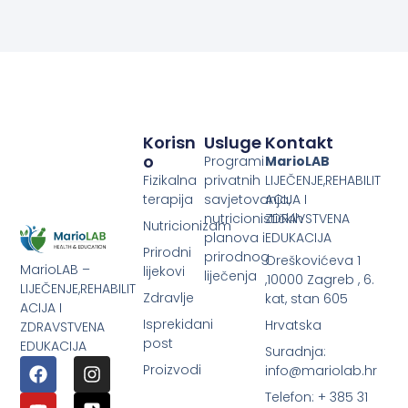
Korisn
Usluge
Kontakt
O
Programi
MarioLAB
Fizikalna
privatnih
LIJEČENJE,REHABILIT
terapija
savjetovanja,
ACIJA I
nutricionističkih
ZDRAVSTVENA
Nutricionizam
planova i
EDUKACIJA
Prirodni
prirodnog
Oreškovićeva 1
MarioLAB –
lijekovi
liječenja
,10000 Zagreb , 6.
LIJEČENJE,REHABILIT
Zdravlje
kat, stan 605
ACIJA I
Isprekidani
Hrvatska
ZDRAVSTVENA
post
EDUKACIJA
Suradnja:
Proizvodi
info@mariolab.hr
Telefon: + 385 31