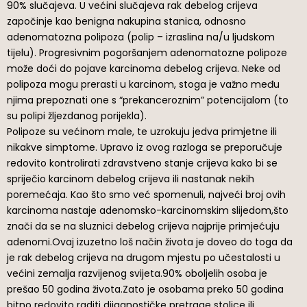
90% slučajeva. U većini slučajeva rak debelog crijeva
započinje kao benigna nakupina stanica, odnosno
adenomatozna polipoza (polip – izraslina na/u ljudskom
tijelu). Progresivnim pogoršanjem adenomatozne polipoze
može doći do pojave karcinoma debelog crijeva. Neke od
polipoza mogu prerasti u karcinom, stoga je važno među
njima prepoznati one s “prekanceroznim” potencijalom (to
su polipi žljezdanog porijekla).
Polipoze su većinom male, te uzrokuju jedva primjetne ili
nikakve simptome. Upravo iz ovog razloga se preporučuje
redovito kontrolirati zdravstveno stanje crijeva kako bi se
spriječio karcinom debelog crijeva ili nastanak nekih
poremećaja. Kao što smo već spomenuli, najveći broj ovih
karcinoma nastaje adenomsko-karcinomskim slijedom,što
znači da se na sluznici debelog crijeva najprije primjećuju
adenomi.Ovaj izuzetno loš način života je doveo do toga da
je rak debelog crijeva na drugom mjestu po učestalosti u
većini zemalja razvijenog svijeta.90% oboljelih osoba je
prešao 50 godina života.Zato je osobama preko 50 godina
bitno redovito raditi dijagnostičke pretrage stolice ili