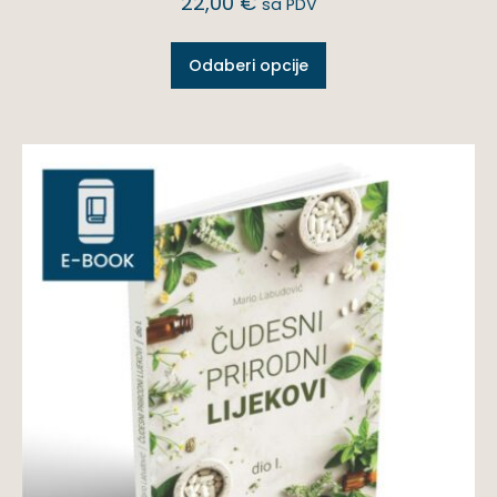
22,00
€
sa PDV
Odaberi opcije