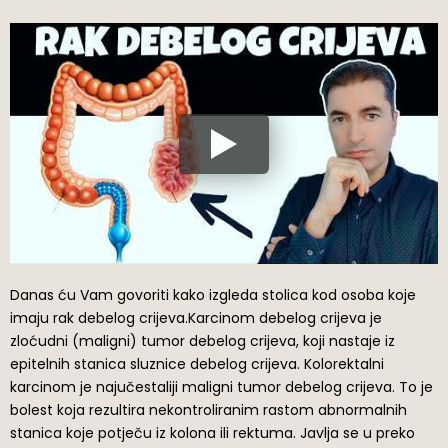
Danas ću Vam govoriti kako izgleda stolica kod osoba koje
imaju rak debelog crijeva.Karcinom debelog crijeva je
zloćudni (maligni) tumor debelog crijeva, koji nastaje iz
epitelnih stanica sluznice debelog crijeva. Kolorektalni
karcinom je najučestaliji maligni tumor debelog crijeva. To je
bolest koja rezultira nekontroliranim rastom abnormalnih
stanica koje potječu iz kolona ili rektuma. Javlja se u preko