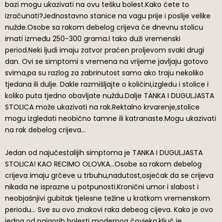
bazi mogu ukazivati na ovu tešku bolest.Kako ćete to
izračunati?Jednostavno stanice na vagu prije i poslije velike
nužde.Osobe sa rakom debelog crijeva će dnevnu stolicu
imati između 250-300 grama.I tako duži vremenski
period.Neki ljudi imaju zatvor praćen proljevom svaki drugi
dan. Ovi se simptomi s vremena na vrijeme javljaju gotovo
svima,pa su razlog za zabrinutost samo ako traju nekoliko
tjedana ili dulje. Dakle razmišljajte o količini,izgledu i stolice i
koliko puta tjedno obavljate nuždu.Dalje TANKA I DUGULJASTA
STOLICA može ukazivati na rak.Rektalno krvarenje,stolice
mogu izgledati neobično tamne ili katranaste.Mogu ukazivati
na rak debelog crijeva…
Jedan od najučestalijih simptoma je TANKA I DUGULJASTA
STOLICA! KAO RECIMO OLOVKA…Osobe sa rakom debelog
crijeva imaju grčeve u trbuhu,nadutost,osjećak da se crijeva
nikada ne isprazne u potpunosti.Kronični umor i slabost i
neobjašnjivi gubitak tjelesne težine u kratkom vremenskom
periodu… Sve su ovo znakovi raka debeog cijeva. Kako je ovo
jedna od najgorih bolesti modernog čovjeka,ključ je