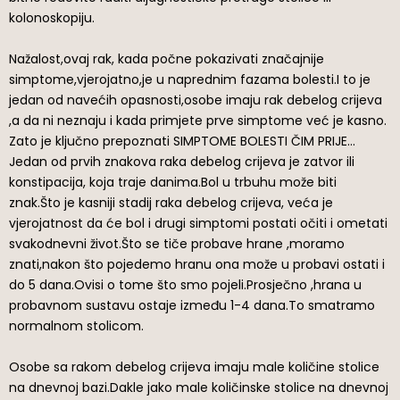
kolonoskopiju.
Nažalost,ovaj rak, kada počne pokazivati značajnije
simptome,vjerojatno,je u naprednim fazama bolesti.I to je
jedan od navećih opasnosti,osobe imaju rak debelog crijeva
,a da ni neznaju i kada primjete prve simptome već je kasno.
Zato je ključno prepoznati SIMPTOME BOLESTI ČIM PRIJE…
Jedan od prvih znakova raka debelog crijeva je zatvor ili
konstipacija, koja traje danima.Bol u trbuhu može biti
znak.Što je kasniji stadij raka debelog crijeva, veća je
vjerojatnost da će bol i drugi simptomi postati očiti i ometati
svakodnevni život.Što se tiče probave hrane ,moramo
znati,nakon što pojedemo hranu ona može u probavi ostati i
do 5 dana.Ovisi o tome što smo pojeli.Prosječno ,hrana u
probavnom sustavu ostaje između 1-4 dana.To smatramo
normalnom stolicom.
Osobe sa rakom debelog crijeva imaju male količine stolice
na dnevnoj bazi.Dakle jako male količinske stolice na dnevnoj