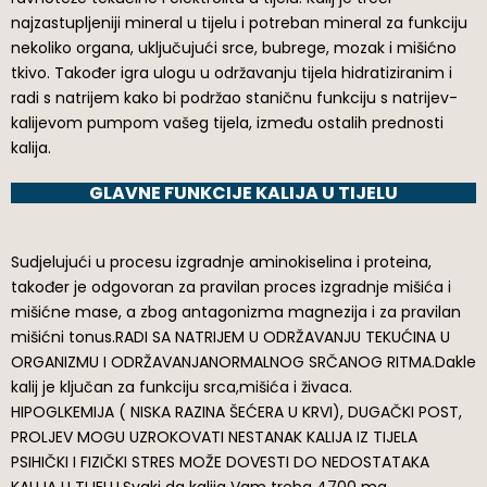
najzastupljeniji mineral u tijelu i potreban mineral za funkciju
nekoliko organa, uključujući srce, bubrege, mozak i mišićno
tkivo. Također igra ulogu u održavanju tijela hidratiziranim i
radi s natrijem kako bi podržao staničnu funkciju s natrijev-
kalijevom pumpom vašeg tijela, između ostalih prednosti
kalija.
GLAVNE FUNKCIJE KALIJA U TIJELU
Sudjelujući u procesu izgradnje aminokiselina i proteina,
također je odgovoran za pravilan proces izgradnje mišića i
mišićne mase, a zbog antagonizma magnezija i za pravilan
mišićni tonus.RADI SA NATRIJEM U ODRŽAVANJU TEKUĆINA U
ORGANIZMU I ODRŽAVANJANORMALNOG SRČANOG RITMA.Dakle
kalij je ključan za funkciju srca,mišića i živaca.
HIPOGLKEMIJA ( NISKA RAZINA ŠEĆERA U KRVI), DUGAČKI POST,
PROLJEV MOGU UZROKOVATI NESTANAK KALIJA IZ TIJELA
PSIHIČKI I FIZIČKI STRES MOŽE DOVESTI DO NEDOSTATAKA