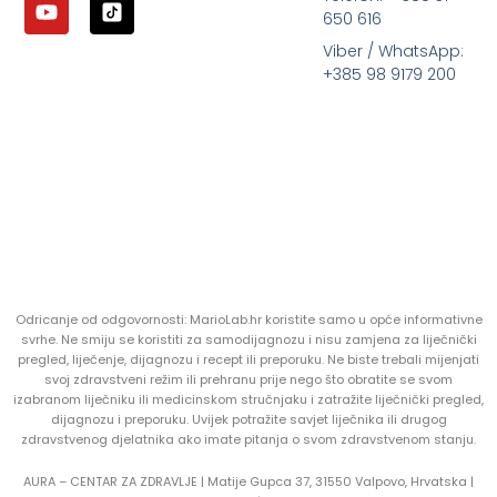
650 616
Viber / WhatsApp:
+385 98 9179 200
Odricanje od odgovornosti: MarioLab.hr koristite samo u opće informativne
svrhe. Ne smiju se koristiti za samodijagnozu i nisu zamjena za liječnički
pregled, liječenje, dijagnozu i recept ili preporuku. Ne biste trebali mijenjati
svoj zdravstveni režim ili prehranu prije nego što obratite se svom
izabranom liječniku ili medicinskom stručnjaku i zatražite liječnički pregled,
dijagnozu i preporuku. Uvijek potražite savjet liječnika ili drugog
zdravstvenog djelatnika ako imate pitanja o svom zdravstvenom stanju.
AURA – CENTAR ZA ZDRAVLJE | Matije Gupca 37, 31550 Valpovo, Hrvatska |