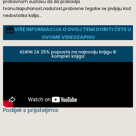
probavnom sustavu da da probavlja
hranu.Napuhanost,nadutost,probavne tegobe se javljaju kod
nedostatka kalija…
VIŠE INFORMACIJA O OVOJ TEMI DOBITI ĆETE U
OVOME VIDEOZAPISU
KLIKNI ZA 25% popusta na najnoviju knjigu ili
komplet knjiga
Podijeli s prijateljima: