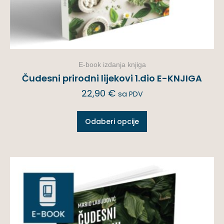
E-book izdanja knjiga
Čudesni prirodni lijekovi 1.dio E-KNJIGA
22,90
€
sa PDV
Odaberi opcije