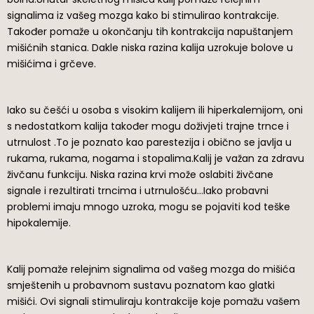
signalima iz vašeg mozga kako bi stimulirao kontrakcije.
Također pomaže u okončanju tih kontrakcija napuštanjem
mišićnih stanica. Dakle niska razina kalija uzrokuje bolove u
mišićima i grčeve.
Iako su češći u osoba s visokim kalijem ili hiperkalemijom, oni
s nedostatkom kalija također mogu doživjeti trajne trnce i
utrnulost .To je poznato kao parestezija i obično se javlja u
rukama, rukama, nogama i stopalima.Kalij je važan za zdravu
živčanu funkciju. Niska razina krvi može oslabiti živčane
signale i rezultirati trncima i utrnulošću…Iako probavni
problemi imaju mnogo uzroka, mogu se pojaviti kod teške
hipokalemije.
Kalij pomaže relejnim signalima od vašeg mozga do mišića
smještenih u probavnom sustavu poznatom kao glatki
mišići. Ovi signali stimuliraju kontrakcije koje pomažu vašem