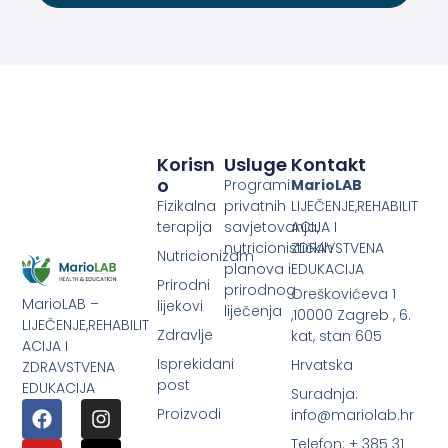
Korisn
Usluge
Kontakt
O
Programi
MarioLAB
Fizikalna
privatnih
LIJEČENJE,REHABILIT
terapija
savjetovanja,
ACIJA I
nutricionističkih
ZDRAVSTVENA
Nutricionizam
planova i
EDUKACIJA
Prirodni
prirodnog
Oreškovićeva 1
MarioLAB –
lijekovi
liječenja
,10000 Zagreb , 6.
LIJEČENJE,REHABILIT
Zdravlje
kat, stan 605
ACIJA I
Isprekidani
Hrvatska
ZDRAVSTVENA
post
EDUKACIJA
Suradnja:
Proizvodi
info@mariolab.hr
Telefon: + 385 31