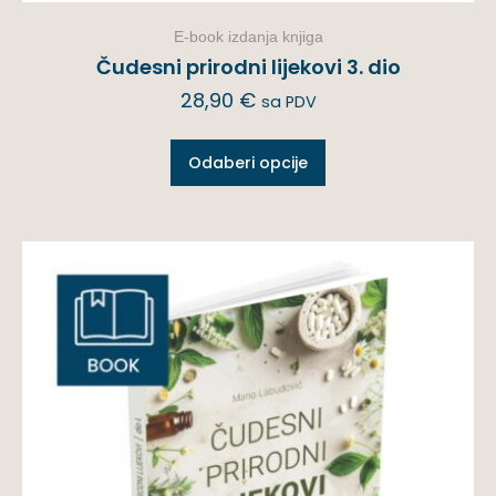
E-book izdanja knjiga
Čudesni prirodni lijekovi 3. dio
28,90
€
sa PDV
Odaberi opcije