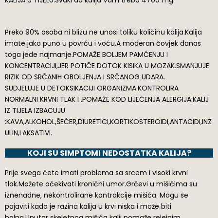
KALIJA U TIJELU.Svaki da kalija Vam treba 4700 mg.
Preko 90% osoba ni blizu ne unosi toliku količinu kalija.Kalija
imate jako puno u povrću i voću.A moderan čovjek danas
toga jede najmanje.POMAŽE BOLJEM PAMĆENJU I
KONCENTRACIJI,JER POTIČE DOTOK KISIKA U MOZAK.SMANJUJE
RIZIK OD SRČANIH OBOLJENJA I SRČANOG UDARA.
SUDJELUJE U DETOKSIKACIJI ORGANIZMA.KONTROLIRA
NORMALNI KRVNI TLAK I .POMAŽE KOD LIJEČENJA ALERGIJA.KALIJ
IZ TIJELA IZBACUJU
:KAVA,ALKOHOL,ŠEĆER,DIURETICI,KORTIKOSTEROIDI,ANTACIDI,INZ
ULIN,LAKSATIVI.
KOJI SU SIMPTOMI NEDOSTATKA KALIJA?
Prije svega ćete imati problema sa srcem i visoki krvni
tlak.Možete očekivati kronični umor.Grčevi u mišićima su
iznenadne, nekontrolirane kontrakcije mišića. Mogu se
pojaviti kada je razina kalija u krvi niska i može biti
bolna.Unutar skeletnog mišića kalij pomaže relejnim