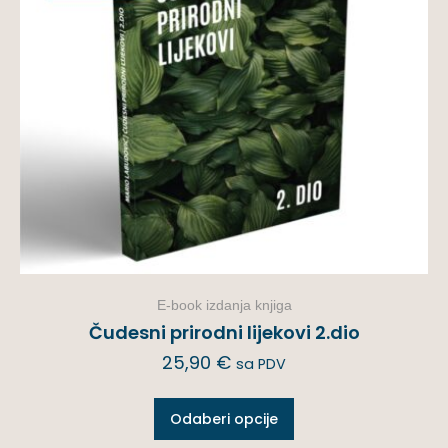
E-book izdanja knjiga
Čudesni prirodni lijekovi 2.dio
25,90
€
sa PDV
Odaberi opcije