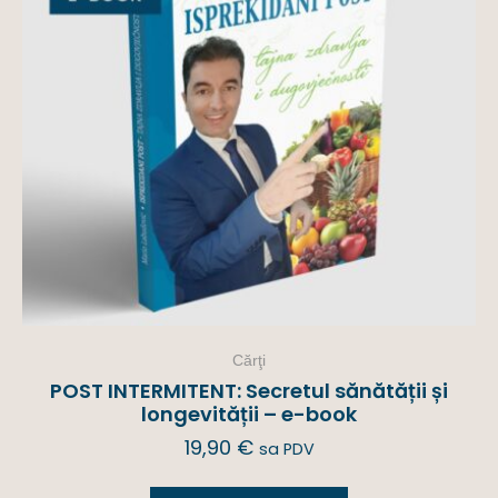
Cărţi
POST INTERMITENT: Secretul sănătății și
longevității – e-book
19,90
€
sa PDV