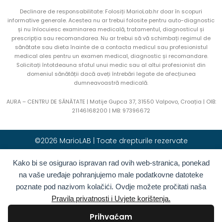
Declinare de responsabilitate: Folosiți MarioLab.hr doar în scopuri
informative generale. Acestea nu ar trebui folosite pentru auto-diagnostic
și nu înlocuiesc examinarea medicală, tratamentul, diagnosticul și
prescripția sau recomandarea. Nu ar trebui să vă schimbați regimul de
sănătate sau dieta înainte de a contacta medicul sau profesionistul
medical ales pentru un examen medical, diagnostic și recomandare.
Solicitați întotdeauna sfatul unui medic sau al altui profesionist din
domeniul sănătății dacă aveți întrebări legate de afecțiunea
dumneavoastră medicală.
AURA – CENTRU DE SĂNĂTATE | Matije Gupca 37, 31550 Valpovo, Croația |
OIB:
21146168200 |
MB:
97396672
©2026 MarioLAB | Toate drepturile rezervate
Kako bi se osigurao ispravan rad ovih web-stranica, ponekad
Hrvatski
(
Croată
)
English
(
Engleză
)
na vaše uređaje pohranjujemo male podatkovne datoteke
Deutsch
(
Germană
)
Polski
(
Poloneză
)
poznate pod nazivom kolačići. Ovdje možete pročitati naša
Română
Italiano
(
Italiană
)
Pravila privatnosti i Uvjete korištenja.
Български
(
Bulgară
)
Français
(
Franceză
)
Prihvaćam
Ελληνικά
(
Greacă
)
Slovenčina
(
Slavă
)