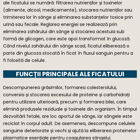
ale ficatului se numără: filtrarea nutrienților și toxinelor
(alimente, alcool, medicamente), stocarea nutrienților sau
trimiterea lor în sânge și eliminarea substanțelor toxice prin
urină sau fecale. Reglarea energiei se realizează prin
eliminarea zahărului din sânge și stocarea acestuia sub
formă de glicogen, care este apoi transformat în glucoză.
Când nivelul zahărului din sânge scad, ficatul eliberează o
parte din glucoza stocată în ficat în fluxul sanguin pentru a
fi folosită de celule.
FUNCȚII PRINCIPALE ALE FICATULUI
Descompunerea grăsimilor, formarea colesterolului,
conversia și stocarea excesului de proteine și carbohidrați
pentru utilizare ulterioară, precum și formarea bilei, care
elimină produsele reziduale și toxinele din organism. În timpul
dezvoltării fetale, are loc aportul de sânge, iar sângele este
reciclat în corpul adult. De asemenea, descompune celulele
sanguine deteriorate și vechi și ajută la eliberarea proteinelor
plasmatice esențiale pentru coagularea sângelui.