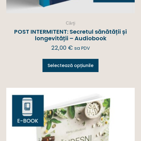
Cărţi
POST INTERMITENT: Secretul sănătății și
longevității – Audiobook
22,00
€
sa PDV
Selectează opțiunile