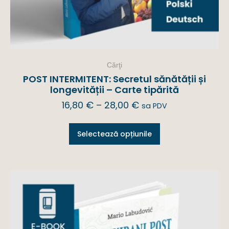
Cărţi
POST INTERMITENT: Secretul sănătății și
longevității – Carte tipărită
16,80
€
–
28,00
€
sa PDV
Selectează opțiunile