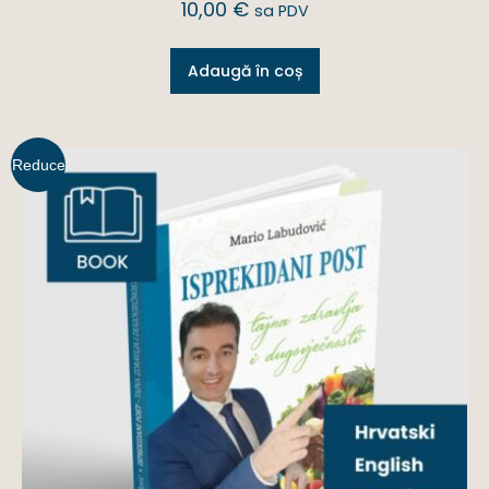
10,00
€
sa PDV
Adaugă în coș
Reduce
ri!