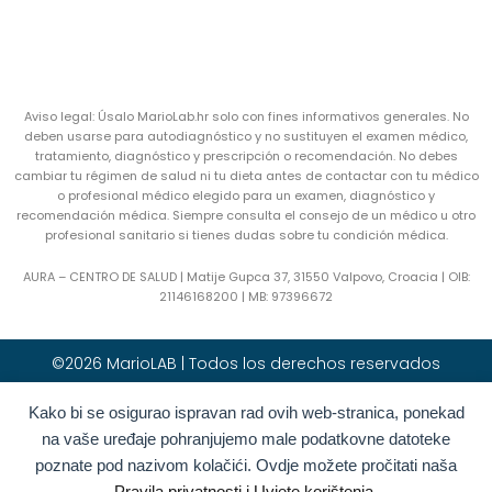
Aviso legal: Úsalo MarioLab.hr solo con fines informativos generales. No
deben usarse para autodiagnóstico y no sustituyen el examen médico,
tratamiento, diagnóstico y prescripción o recomendación. No debes
cambiar tu régimen de salud ni tu dieta antes de contactar con tu médico
o profesional médico elegido para un examen, diagnóstico y
recomendación médica. Siempre consulta el consejo de un médico u otro
profesional sanitario si tienes dudas sobre tu condición médica.
AURA – CENTRO DE SALUD | Matije Gupca 37, 31550 Valpovo, Croacia |
OIB:
21146168200 |
MB:
97396672
©2026 MarioLAB | Todos los derechos reservados
Kako bi se osigurao ispravan rad ovih web-stranica, ponekad
Hrvatski
(
Croata
)
English
(
Inglés
)
na vaše uređaje pohranjujemo male podatkovne datoteke
Deutsch
(
Alemán
)
Polski
(
Polaco
)
poznate pod nazivom kolačići. Ovdje možete pročitati naša
Română
(
Rumano
)
Italiano
Pravila privatnosti i Uvjete korištenja.