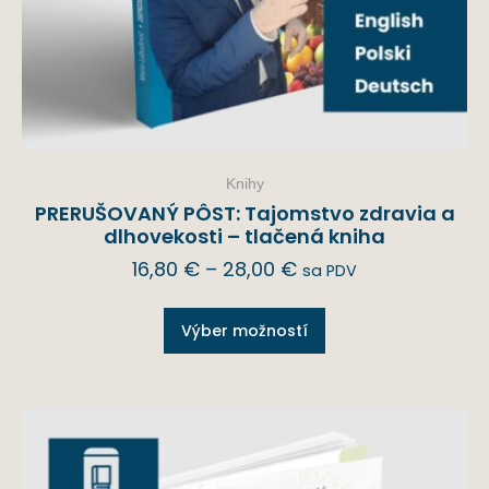
Knihy
PRERUŠOVANÝ PÔST: Tajomstvo zdravia a
dlhovekosti – tlačená kniha
16,80
€
–
28,00
€
sa PDV
Výber možností