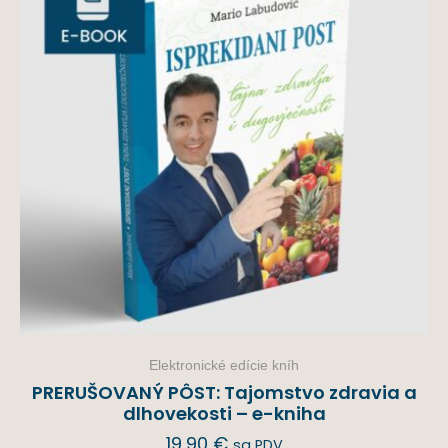
Elektronické edície kníh
PRERUŠOVANÝ PÔST: Tajomstvo zdravia a
dlhovekosti – e-kniha
19,90
€
sa PDV