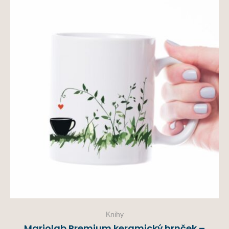
Knihy
Mariolab Premium keramický hrnček –