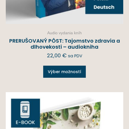
Audio vydania kníh
PRERUŠOVANÝ PÔST: Tajomstvo zdravia a
dlhovekosti – audiokniha
22,00
€
sa PDV
Výber možností