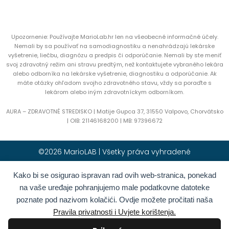
Upozornenie: Používajte MarioLab.hr len na všeobecné informačné účely.
Nemali by sa používať na samodiagnostiku a nenahrádzajú lekárske
vyšetrenie, liečbu, diagnózu a predpis či odporúčanie. Nemali by ste meniť
svoj zdravotný režim ani stravu predtým, než kontaktujete vybraného lekára
alebo odborníka na lekárske vyšetrenie, diagnostiku a odporúčanie. Ak
máte otázky ohľadom svojho zdravotného stavu, vždy sa poraďte s
lekárom alebo iným zdravotníckym odborníkom.
AURA – ZDRAVOTNÉ STREDISKO | Matije Gupca 37, 31550 Valpovo, Chorvátsko
|
OIB:
21146168200 |
MB:
97396672
©2026 MarioLAB | Všetky práva vyhradené
Kako bi se osigurao ispravan rad ovih web-stranica, ponekad
Hrvatski
(
Chorvátština
)
English
(
Angličtina
)
na vaše uređaje pohranjujemo male podatkovne datoteke
Deutsch
(
Nemčina
)
Polski
(
Polština
)
poznate pod nazivom kolačići. Ovdje možete pročitati naša
Română
(
Rumunčina
)
Italiano
(
Taliančina
)
Pravila privatnosti i Uvjete korištenja.
Български
(
Bulharčina
)
Français
(
Francúzština
)