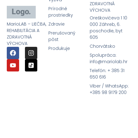
ZDRAVOTNÁ
Prírodné
VÝCHOVA
prostriedky
Oreškovićeva 1 10
MarioLAB – LIEČBA,
Zdravie
000 Záhreb, 6.
REHABILITÁCIA A
poschodie, byt
Prerušovaný
ZDRAVOTNÁ
605
pôst
VÝCHOVA
Chorvátsko
Produkuje
Spolupráca:
info@mariolab.hr
Telefón: + 385 31
650 616
Viber / WhatsApp:
+385 98 9179 200