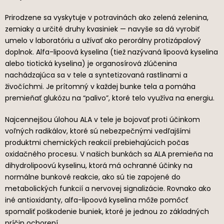
Prirodzene sa vyskytuje v potravinách ako zelená zelenina,
zemiaky a určité druhy kvasiniek — navyše sa dá vyrobiť
umelo v laboratóriu a užívať ako perorálny protizápalový
doplnok. Alfa-lipoová kyselina (tiež nazývaná lipoová kyselina
alebo tiotická kyselina) je organosírová zlúčenina
nachádzajúca sa v tele a syntetizovaná rastlinami a
živočíchmi. Je prítomný v každej bunke tela a pomáha
premieňať glukózu na “palivo”, ktoré telo využíva na energiu.
Najcennejšou úlohou ALA v tele je bojovať proti účinkom
voľných radikálov, ktoré sú nebezpečnými vedľajšími
produktmi chemických reakcií prebiehajúcich počas
oxidačného procesu. V našich bunkách sa ALA premieňa na
dihydrolipoovú kyselinu, ktorá má ochranné účinky na
normálne bunkové reakcie, ako sú tie zapojené do
metabolických funkcií a nervovej signalizácie. Rovnako ako
iné antioxidanty, alfa-lipoová kyselina môže pomôcť
spomaliť poškodenie buniek, ktoré je jednou zo základných
príčin ochorení.