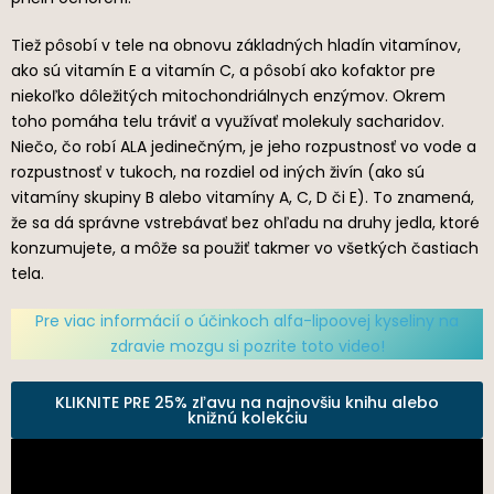
Tiež pôsobí v tele na obnovu základných hladín vitamínov,
ako sú vitamín E a vitamín C, a pôsobí ako kofaktor pre
niekoľko dôležitých mitochondriálnych enzýmov. Okrem
toho pomáha telu tráviť a využívať molekuly sacharidov.
Niečo, čo robí ALA jedinečným, je jeho rozpustnosť vo vode a
rozpustnosť v tukoch, na rozdiel od iných živín (ako sú
vitamíny skupiny B alebo vitamíny A, C, D či E). To znamená,
že sa dá správne vstrebávať bez ohľadu na druhy jedla, ktoré
konzumujete, a môže sa použiť takmer vo všetkých častiach
tela.
Pre viac informácií o účinkoch alfa-lipoovej kyseliny na
zdravie mozgu si pozrite toto video!
KLIKNITE PRE 25% zľavu na najnovšiu knihu alebo
knižnú kolekciu