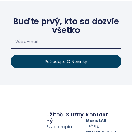
Buďte prvý, kto sa dozvie
všetko
Požiadajte O Novinky
Užitoč
Služby
Kontakt
Ný
MarioLAB
Fyzioterapia
LIEČBA,