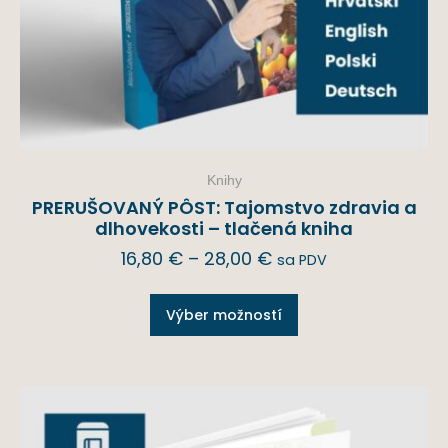
Knihy
PRERUŠOVANÝ PÔST: Tajomstvo zdravia a
dlhovekosti – tlačená kniha
16,80
€
–
28,00
€
sa PDV
Výber možností