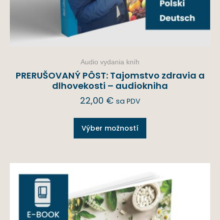
Audio vydania kníh
PRERUŠOVANÝ PÔST: Tajomstvo zdravia a
dlhovekosti – audiokniha
22,00
€
sa PDV
Výber možností