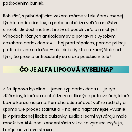
poškodením buniek.
Bohužiaľ, s pribúdajúcim vekom máme v tele čoraz menej
týchto antioxidantov, a preto prichádza veľké množstvo
chorôb. Je dosť možné, že ste už počuli veľa o mnohých
výhodách rôznych antioxidantov a potravín s vysokým
obsahom antioxidantov — boj proti zápalom, pomoc pri boji
proti rakovine a ďalšie — ale niekedy ste sa zamýšľali nad
tým, čo presne antioxidanty sú a ako pôsobia v tele?
ČO JE ALFA LIPOOVÁ KYSELINA?
Alfa-lipoová kyselina — jeden typ antioxidantu — je typ
zlúčeniny, ktorá sa nachádza v rastlinných potravinách, ktoré
bežne konzumujeme. Pomáha odstraňovať voľné radikály a
spomaľuje proces starnutia – no jeho najznámejšie využitie
je v prirodzenej liečbe cukrovky. Ľudia si sami vytvárajú malé
množstvo ALA, hoci koncentrácia v krvi sa výrazne zvyšuje,
keď jeme zdravú stravu.