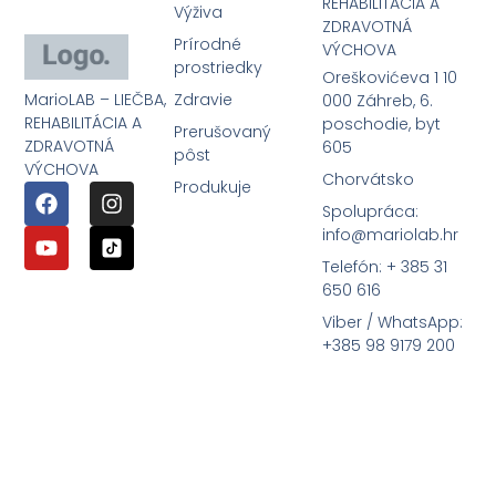
REHABILITÁCIA A
Výživa
ZDRAVOTNÁ
Prírodné
VÝCHOVA
prostriedky
Oreškovićeva 1 10
MarioLAB – LIEČBA,
Zdravie
000 Záhreb, 6.
REHABILITÁCIA A
poschodie, byt
Prerušovaný
ZDRAVOTNÁ
605
pôst
VÝCHOVA
Chorvátsko
Produkuje
Spolupráca:
info@mariolab.hr
Telefón: + 385 31
650 616
Viber / WhatsApp:
+385 98 9179 200