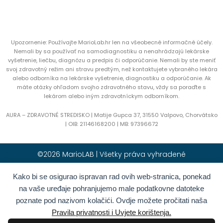
Upozornenie: Používajte MarioLab.hr len na všeobecné informačné účely.
Nemali by sa používať na samodiagnostiku a nenahrádzajú lekárske
vyšetrenie, liečbu, diagnózu a predpis či odporúčanie. Nemali by ste meniť
svoj zdravotný režim ani stravu predtým, než kontaktujete vybraného lekára
alebo odborníka na lekárske vyšetrenie, diagnostiku a odporúčanie. Ak
máte otázky ohľadom svojho zdravotného stavu, vždy sa poraďte s
lekárom alebo iným zdravotníckym odborníkom.
AURA – ZDRAVOTNÉ STREDISKO | Matije Gupca 37, 31550 Valpovo, Chorvátsko
|
OIB:
21146168200 |
MB:
97396672
©2026 MarioLAB | Všetky práva vyhradené
Kako bi se osigurao ispravan rad ovih web-stranica, ponekad
Hrvatski
(
Chorvátština
)
English
(
Angličtina
)
na vaše uređaje pohranjujemo male podatkovne datoteke
Deutsch
(
Nemčina
)
Polski
(
Polština
)
poznate pod nazivom kolačići. Ovdje možete pročitati naša
Română
(
Rumunčina
)
Italiano
(
Taliančina
)
Pravila privatnosti i Uvjete korištenja.
Български
(
Bulharčina
)
Français
(
Francúzština
)