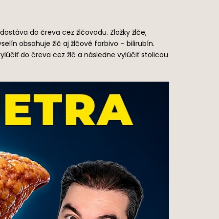
 dostáva do čreva cez žlčovodu. Zložky žlče,
ín obsahuje žlč aj žlčové farbivo – bilirubín.
účiť do čreva cez žlč a následne vylúčiť stolicou