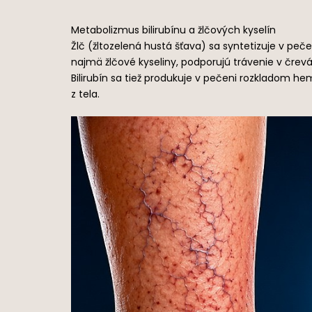
Metabolizmus bilirubínu a žlčových kyselín
Žlč (žltozelená hustá šťava) sa syntetizuje v peč
najmä žlčové kyseliny, podporujú trávenie v črevá
Bilirubín sa tiež produkuje v pečeni rozkladom h
z tela.