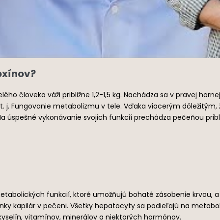
oxínov?
o človeka váži približne 1,2-1,5 kg. Nachádza sa v pravej horne
. j. Fungovanie metabolizmu v tele. Vďaka viacerým dôležitým, 
úspešné vykonávanie svojich funkcií prechádza pečeňou približne
bolických funkcií, ktoré umožňujú bohaté zásobenie krvou, a 
y kapilár v pečeni. Všetky hepatocyty sa podieľajú na metabolizm
h kyselín, vitamínov, minerálov a niektorých hormónov.