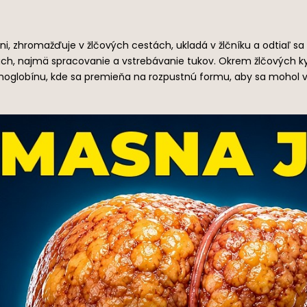
eni, zhromažďuje v žlčových cestách, ukladá v žlčníku a odtiaľ sa
ch, najmä spracovanie a vstrebávanie tukov. Okrem žlčových kysel
emoglobínu, kde sa premieňa na rozpustnú formu, aby sa mohol vyl