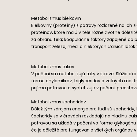
Metabolizmus bielkovín
Bielkoviny (proteíny) z potravy rozložené na ich
proteínov, ktoré majú v tele rôzne životne dôle
za obranu tela; koagulačné faktory zapojené do p
transport železa, medi a niektorých ďalších látok v
Metabolizmus tukov
V pečeni sa metabolizujú tuky v strave. Slúžia ak
forme chylomikrov, triglyceridov a voľných mastný
prijíma potravou a syntetizuje v pečeni, predsta
Metabolizmus sacharidov
Dôležitým zdrojom energie pre ľudí sú sacharidy, 
Sacharidy sa v črevách rozkladajú na hladinu cuk
potravou sa ukladá v pečeni vo forme glykogénu 
čo je dôležité pre fungovanie všetkých orgánov 