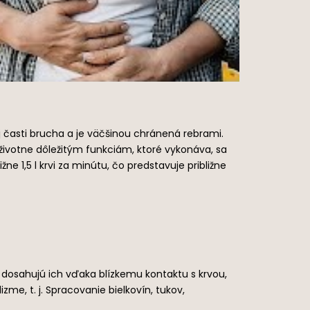
j časti brucha a je väčšinou chránená rebrami.
životne dôležitým funkciám, ktoré vykonáva, sa
 1,5 l krvi za minútu, čo predstavuje približne
dosahujú ich vďaka blízkemu kontaktu s krvou,
e, t. j. Spracovanie bielkovín, tukov,