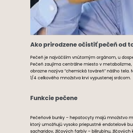
Ako prirodzene očistiť pečeň od t
Pečeň je najväčším vnútorným orgánom, u dospeléh
Pečeň zaujíma centrálne miesto v metabolizme, t
obrazne nazýva “chemická továreň” nášho tela. Na 
1/4 celkového množstva krvi vypustenej srdcom.
Funkcie pečene
Pečeňové bunky – hepatocyty majú množstvo meta
ktorý umožňujú vysoko priepustné endotelové bunk
sacharidov, žlčových farbív – bilirubínu, žlčovýc