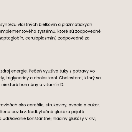
a syntézu vlastných bielkovín a plazmatických
žky komplementového systému, ktoré sú zodpovedné
, haptoglobín, ceruloplazmín) zodpovedné za
 zdroj energie. Pečeň využíva tuky z potravy vo
 triglyceridy a cholesterol. Cholesterol, ktorý sa
, niektoré hormóny a vitamín D.
avinách ako cereálie, strukoviny, ovocie a cukor.
ečene cez krv. Nadbytočná glukóza prijatá
držiavanie konštantnej hladiny glukózy v krvi,