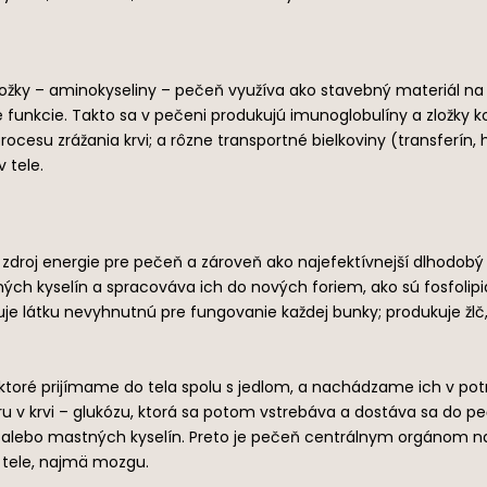
 zložky – aminokyseliny – pečeň využíva ako stavebný materiál n
žité funkcie. Takto sa v pečeni produkujú imunoglobulíny a zlo
rocesu zrážania krvi; a rôzne transportné bielkoviny (transferín
 tele.
o zdroj energie pre pečeň a zároveň ako najefektívnejší dlhodobý
ch kyselín a spracováva ich do nových foriem, ako sú fosfolipidy,
vuje látku nevyhnutnú pre fungovanie každej bunky; produkuje žlč
ktoré prijímame do tela spolu s jedlom, a nachádzame ich v potr
ru v krvi – glukózu, ktorá sa potom vstrebáva a dostáva sa do p
alebo mastných kyselín. Preto je pečeň centrálnym orgánom na u
v tele, najmä mozgu.