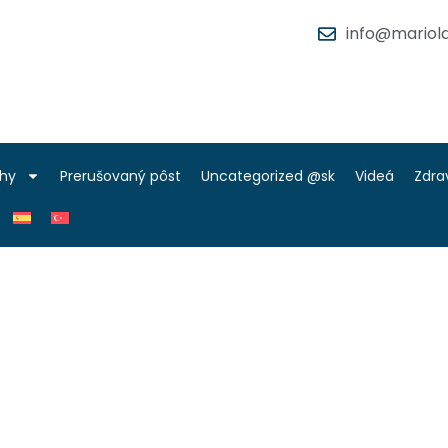
info@mariola
ihy
Prerušovaný pôst
Uncategorized @sk
Videá
Zdra