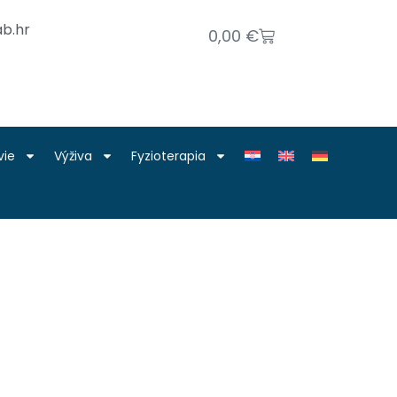
b.hr
0,00
€
vie
Výživa
Fyzioterapia