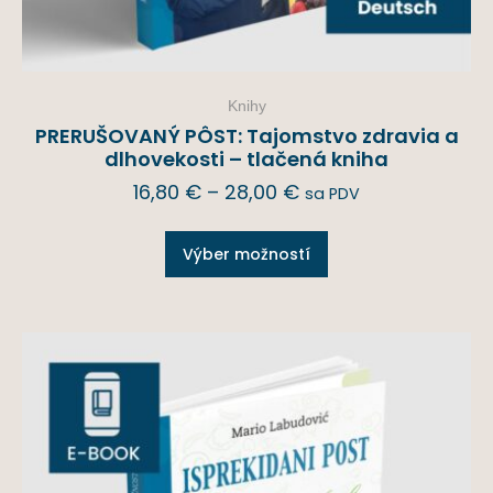
Knihy
PRERUŠOVANÝ PÔST: Tajomstvo zdravia a
dlhovekosti – tlačená kniha
16,80
€
–
28,00
€
sa PDV
Výber možností