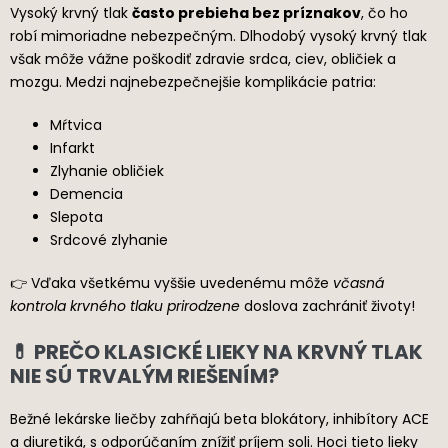
Vysoký krvný tlak
často prebieha bez príznakov
, čo ho
robí mimoriadne nebezpečným. Dlhodobý vysoký krvný tlak
však môže vážne poškodiť zdravie srdca, ciev, obličiek a
mozgu. Medzi najnebezpečnejšie komplikácie patria:
Mŕtvica
Infarkt
Zlyhanie obličiek
Demencia
Slepota
Srdcové zlyhanie
👉 Vďaka všetkému vyššie uvedenému môže
včasná
kontrola krvného tlaku prirodzene
doslova zachrániť životy!
💊 PREČO KLASICKÉ LIEKY NA KRVNÝ TLAK
NIE SÚ TRVALÝM RIEŠENÍM?
Bežné lekárske liečby zahŕňajú beta blokátory, inhibítory ACE
a diuretiká, s odporúčaním znížiť príjem soli. Hoci tieto lieky