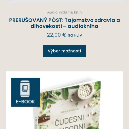
Audio vydania kníh
PRERUŠOVANÝ PÔST: Tajomstvo zdravia a
dlhovekosti – audiokniha
22,00
€
sa PDV
Výber možností