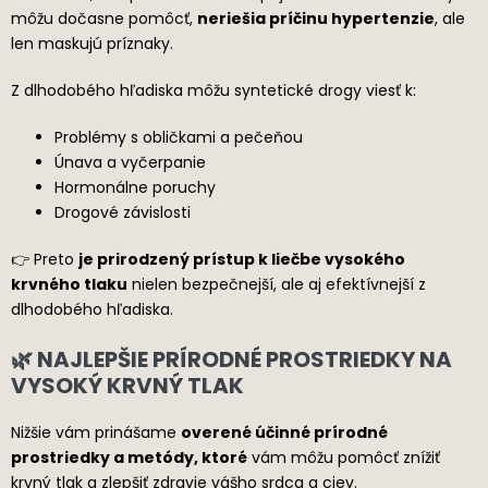
môžu dočasne pomôcť,
neriešia príčinu hypertenzie
, ale
len maskujú príznaky.
Z dlhodobého hľadiska môžu syntetické drogy viesť k:
Problémy s obličkami a pečeňou
Únava a vyčerpanie
Hormonálne poruchy
Drogové závislosti
👉 Preto
je prirodzený prístup k liečbe vysokého
krvného tlaku
nielen bezpečnejší, ale aj efektívnejší z
dlhodobého hľadiska.
🌿 NAJLEPŠIE PRÍRODNÉ PROSTRIEDKY NA
VYSOKÝ KRVNÝ TLAK
Nižšie vám prinášame
overené účinné prírodné
prostriedky a metódy, ktoré
vám môžu pomôcť znížiť
krvný tlak a zlepšiť zdravie vášho srdca a ciev.