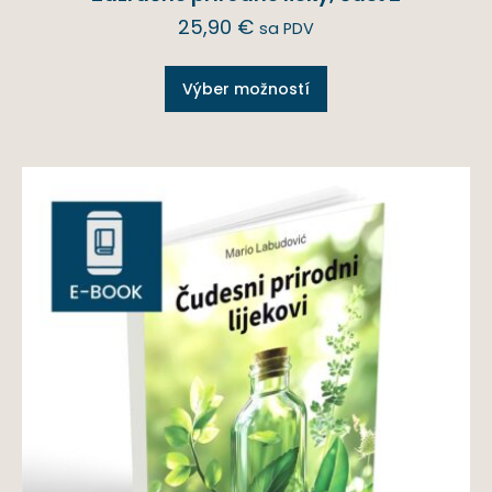
25,90
€
sa PDV
Výber možností