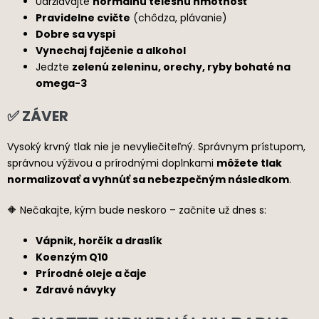
Udržiavajte
normálnu telesnú hmotnosť
Pravidelne cvičte
(chôdza, plávanie)
Dobre sa vyspi
Vynechaj fajčenie a alkohol
Jedzte
zelenú zeleninu, orechy, ryby bohaté na
omega-3
✅ ZÁVER
Vysoký krvný tlak nie je nevyliečiteľný. Správnym prístupom,
správnou výživou a prírodnými doplnkami
môžete tlak
normalizovať a vyhnúť sa nebezpečným následkom
.
🔶 Nečakajte, kým bude neskoro – začnite už dnes s:
Vápnik, horčík a draslík
Koenzým Q10
Prírodné oleje a čaje
Zdravé návyky