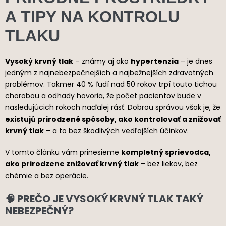
A TIPY NA KONTROLU
TLAKU
Vysoký krvný tlak
– známy aj ako
hypertenzia
– je dnes
jedným z najnebezpečnejších a najbežnejších zdravotných
problémov. Takmer
40 % ľudí nad 50 rokov
trpí touto tichou
chorobou a odhady hovoria, že počet pacientov bude v
nasledujúcich rokoch naďalej rásť. Dobrou správou však je, že
existujú prirodzené spôsoby, ako kontrolovať a znižovať
krvný tlak
– a to bez škodlivých vedľajších účinkov.
V tomto článku vám prinesieme
kompletný sprievodca,
ako prirodzene znižovať krvný tlak
– bez liekov, bez
chémie a bez operácie.
🧠 PREČO JE VYSOKÝ KRVNÝ TLAK TAKÝ
NEBEZPEČNÝ?