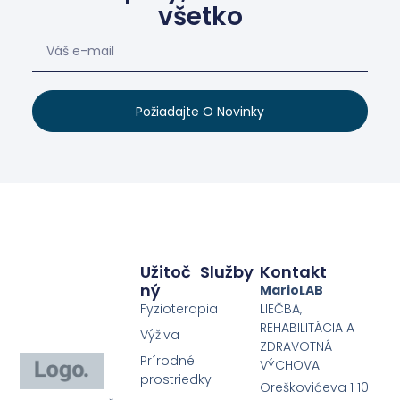
všetko
Požiadajte O Novinky
Užitoč
Služby
Kontakt
Ný
MarioLAB
Fyzioterapia
LIEČBA,
REHABILITÁCIA A
Výživa
ZDRAVOTNÁ
Prírodné
VÝCHOVA
prostriedky
Oreškovićeva 1 10