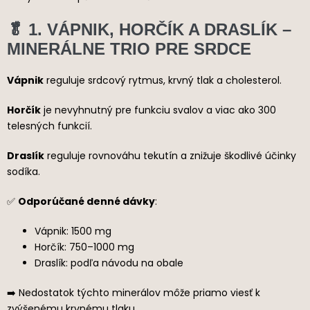
🥬 1. VÁPNIK, HORČÍK A DRASLÍK –
MINERÁLNE TRIO PRE SRDCE
Vápnik
reguluje srdcový rytmus, krvný tlak a cholesterol.
Horčík
je nevyhnutný pre funkciu svalov a viac ako 300
telesných funkcií.
Draslík
reguluje rovnováhu tekutín a znižuje škodlivé účinky
sodíka.
✅
Odporúčané denné dávky
:
Vápnik: 1500 mg
Horčík: 750–1000 mg
Draslík: podľa návodu na obale
➡️ Nedostatok týchto minerálov môže priamo viesť k
zvýšenému krvnému tlaku.