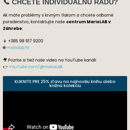
📞 CHCETE INDIVIDUÁLNU RADU?
Ak máte problémy s krvným tlakom a chcete odborné
poradenstvo, kontaktujte naše
centrum MarioLAB v
Záhrebe
:
📱 +385 98 917 9200
🌐
mariolab.hr
🎥 Pozrite si tiež naše video na YouTube kanáli:
👉
YouTube.com/@marioLAB
KLIKNITE PRE 25% zľavu na najnovšiu knihu alebo
knižnú kolekciu