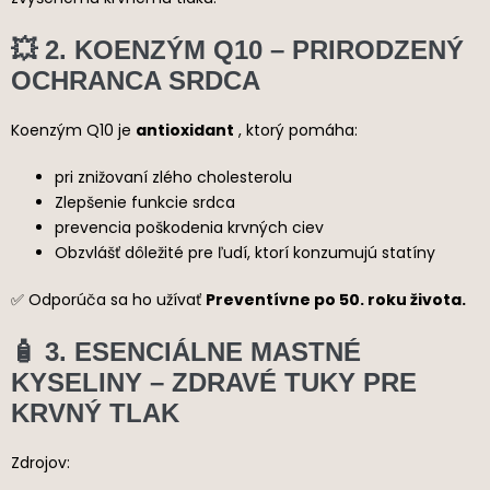
💥 2. KOENZÝM Q10 – PRIRODZENÝ
OCHRANCA SRDCA
Koenzým Q10 je
antioxidant
, ktorý pomáha:
pri znižovaní zlého cholesterolu
Zlepšenie funkcie srdca
prevencia poškodenia krvných ciev
Obzvlášť dôležité pre ľudí, ktorí konzumujú statíny
✅ Odporúča sa ho užívať
Preventívne po 50. roku života.
🧴 3. ESENCIÁLNE MASTNÉ
KYSELINY – ZDRAVÉ TUKY PRE
KRVNÝ TLAK
Zdrojov: