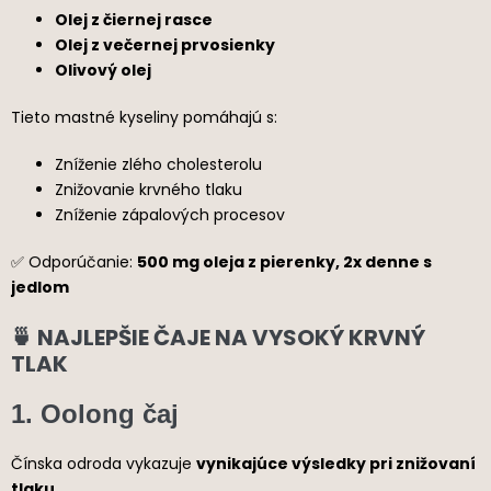
Olej z čiernej rasce
Olej z večernej prvosienky
Olivový olej
Tieto mastné kyseliny pomáhajú s:
Zníženie zlého cholesterolu
Znižovanie krvného tlaku
Zníženie zápalových procesov
✅ Odporúčanie:
500 mg oleja z pierenky, 2x denne s
jedlom
🍵 NAJLEPŠIE ČAJE NA VYSOKÝ KRVNÝ
TLAK
1.
Oolong čaj
Čínska odroda vykazuje
vynikajúce výsledky pri znižovaní
tlaku.