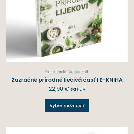
Elektronické edície kníh
Zázračné prírodné liečivá časť 1 E-KNIHA
22,90
€
sa PDV
Výber možností