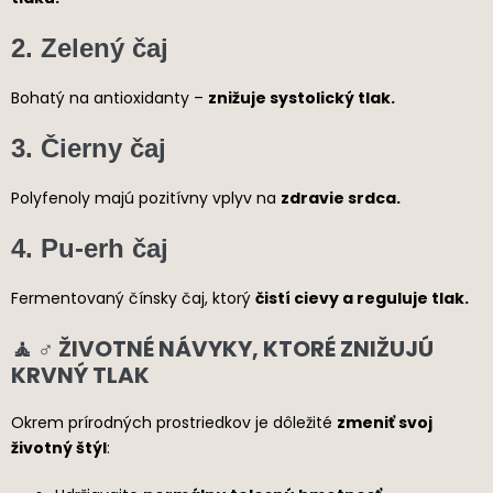
2.
Zelený čaj
Bohatý na antioxidanty –
znižuje systolický tlak.
3.
Čierny čaj
Polyfenoly majú pozitívny vplyv na
zdravie srdca.
4.
Pu-erh čaj
Fermentovaný čínsky čaj, ktorý
čistí cievy a reguluje tlak.
🧘 ♂️ ŽIVOTNÉ NÁVYKY, KTORÉ ZNIŽUJÚ
KRVNÝ TLAK
Okrem prírodných prostriedkov je dôležité
zmeniť svoj
životný štýl
: