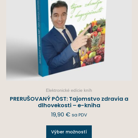
Elektronické edície kníh
PRERUŠOVANÝ PÔST: Tajomstvo zdravia a
dlhovekosti – e-kniha
19,90
€
sa PDV
Výber možností