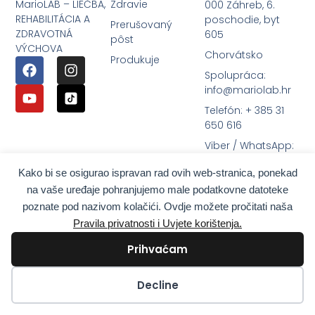
MarioLAB – LIEČBA,
Zdravie
000 Záhreb, 6.
REHABILITÁCIA A
poschodie, byt
Prerušovaný
ZDRAVOTNÁ
605
pôst
VÝCHOVA
Chorvátsko
Produkuje
Spolupráca:
info@mariolab.hr
Telefón: + 385 31
650 616
Viber / WhatsApp:
+385 98 9179 200
Kako bi se osigurao ispravan rad ovih web-stranica, ponekad
na vaše uređaje pohranjujemo male podatkovne datoteke
poznate pod nazivom kolačići. Ovdje možete pročitati naša
Pravila privatnosti i Uvjete korištenja.
Prihvaćam
Kolačići
Decline