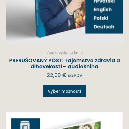
Audio vydania kníh
PRERUŠOVANÝ PÔST: Tajomstvo zdravia a
dlhovekosti – audiokniha
22,00
€
sa PDV
Výber možností