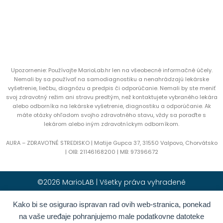
Upozornenie: Používajte MarioLab.hr len na všeobecné informačné účely.
Nemali by sa používať na samodiagnostiku a nenahrádzajú lekárske
vyšetrenie, liečbu, diagnózu a predpis či odporúčanie. Nemali by ste meniť
svoj zdravotný režim ani stravu predtým, než kontaktujete vybraného lekára
alebo odborníka na lekárske vyšetrenie, diagnostiku a odporúčanie. Ak
máte otázky ohľadom svojho zdravotného stavu, vždy sa poraďte s
lekárom alebo iným zdravotníckym odborníkom.
AURA – ZDRAVOTNÉ STREDISKO | Matije Gupca 37, 31550 Valpovo, Chorvátsko
|
OIB:
21146168200 |
MB:
97396672
©2026 MarioLAB | Všetky práva vyhradené
Kako bi se osigurao ispravan rad ovih web-stranica, ponekad
Hrvatski
(
Chorvátština
)
English
(
Angličtina
)
na vaše uređaje pohranjujemo male podatkovne datoteke
Deutsch
(
Nemčina
)
Polski
(
Polština
)