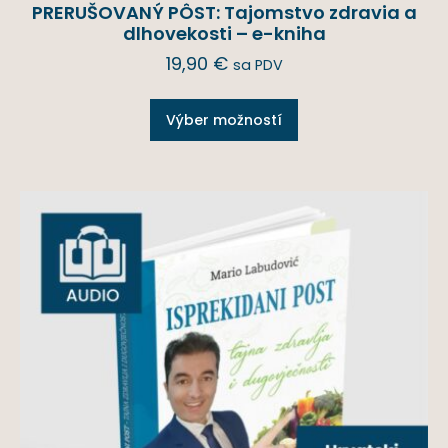
PRERUŠOVANÝ PÔST: Tajomstvo zdravia a
dlhovekosti – e-kniha
19,90
€
sa PDV
Výber možností