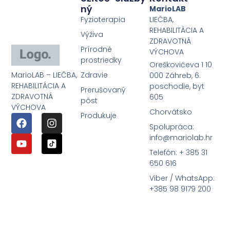
Ný
MarioLAB
Fyzioterapia
LIEČBA,
REHABILITÁCIA A
Výživa
ZDRAVOTNÁ
Prírodné
VÝCHOVA
prostriedky
Oreškovićeva 1 10
MarioLAB – LIEČBA,
Zdravie
000 Záhreb, 6.
REHABILITÁCIA A
poschodie, byt
Prerušovaný
ZDRAVOTNÁ
605
pôst
VÝCHOVA
Chorvátsko
Produkuje
Spolupráca:
info@mariolab.hr
Telefón: + 385 31
650 616
Viber / WhatsApp:
+385 98 9179 200