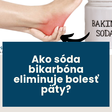
Ako sóda
bikarbóna
eliminuje bolesť
päty?