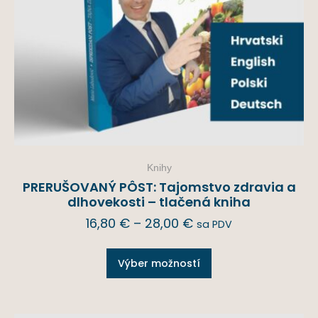
Knihy
PRERUŠOVANÝ PÔST: Tajomstvo zdravia a
dlhovekosti – tlačená kniha
16,80
€
–
28,00
€
sa PDV
Výber možností