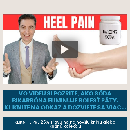
VO VIDEU SI POZRITE, AKO SÓDA
BIKARBÓNA ELIMINUJE BOLESŤ PÄTY.
KLIKNITE NA ODKAZ A DOZVIETE SA VIAC…
KLIKNITE PRE 25% zľavu na najnovšiu knihu alebo
knižnú kolekciu