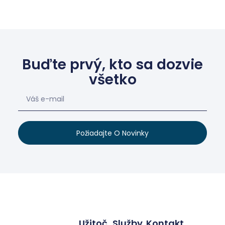
Buďte prvý, kto sa dozvie
všetko
Požiadajte O Novinky
Užitoč
Služby
Kontakt