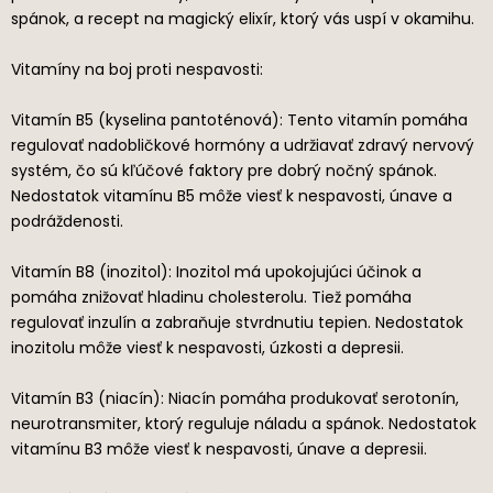
spánok, a recept na magický elixír, ktorý vás uspí v okamihu.
Vitamíny na boj proti nespavosti:
Vitamín B5 (kyselina pantoténová): Tento vitamín pomáha
regulovať nadobličkové hormóny a udržiavať zdravý nervový
systém, čo sú kľúčové faktory pre dobrý nočný spánok.
Nedostatok vitamínu B5 môže viesť k nespavosti, únave a
podráždenosti.
Vitamín B8 (inozitol): Inozitol má upokojujúci účinok a
pomáha znižovať hladinu cholesterolu. Tiež pomáha
regulovať inzulín a zabraňuje stvrdnutiu tepien. Nedostatok
inozitolu môže viesť k nespavosti, úzkosti a depresii.
Vitamín B3 (niacín): Niacín pomáha produkovať serotonín,
neurotransmiter, ktorý reguluje náladu a spánok. Nedostatok
vitamínu B3 môže viesť k nespavosti, únave a depresii.