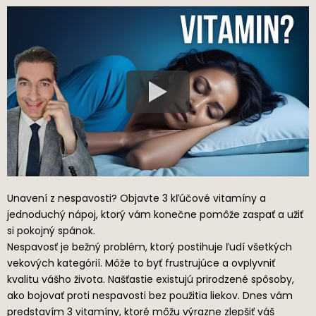
Unavení z nespavosti? Objavte 3 kľúčové vitamíny a
jednoduchý nápoj, ktorý vám konečne pomôže zaspať a užiť
si pokojný spánok.
Nespavosť je bežný problém, ktorý postihuje ľudí všetkých
vekových kategórií. Môže to byť frustrujúce a ovplyvniť
kvalitu vášho života. Našťastie existujú prirodzené spôsoby,
ako bojovať proti nespavosti bez použitia liekov. Dnes vám
predstavím 3 vitamíny, ktoré môžu výrazne zlepšiť váš