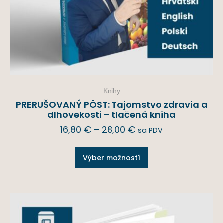
Knihy
PRERUŠOVANÝ PÔST: Tajomstvo zdravia a
dlhovekosti – tlačená kniha
16,80
€
–
28,00
€
sa PDV
Výber možností