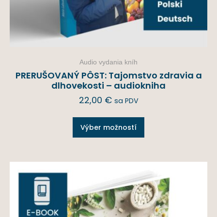
Audio vydania kníh
PRERUŠOVANÝ PÔST: Tajomstvo zdravia a
dlhovekosti – audiokniha
22,00
€
sa PDV
Výber možností