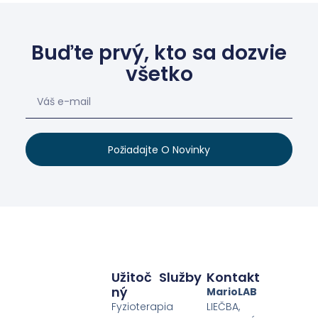
Buďte prvý, kto sa dozvie
všetko
Požiadajte O Novinky
Užitoč
Služby
Kontakt
Ný
MarioLAB
Fyzioterapia
LIEČBA,