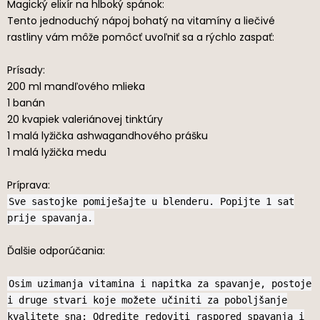
Magický elixír na hlboký spánok:
Tento jednoduchý nápoj bohatý na vitamíny a liečivé
rastliny vám môže pomôcť uvoľniť sa a rýchlo zaspať:
Prísady:
200 ml mandľového mlieka
1 banán
20 kvapiek valeriánovej tinktúry
1 malá lyžička ashwagandhového prášku
1 malá lyžička medu
Príprava:
Sve sastojke pomiješajte u blenderu. Popijte 1 sat
prije spavanja.
Ďalšie odporúčania:
Osim uzimanja vitamina i napitka za spavanje, postoje
i druge stvari koje možete učiniti za poboljšanje
kvalitete sna: Odredite redoviti raspored spavanja i