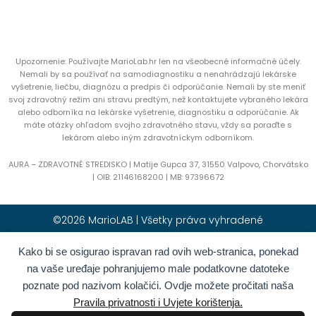
Upozornenie: Používajte MarioLab.hr len na všeobecné informačné účely.
Nemali by sa používať na samodiagnostiku a nenahrádzajú lekárske
vyšetrenie, liečbu, diagnózu a predpis či odporúčanie. Nemali by ste meniť
svoj zdravotný režim ani stravu predtým, než kontaktujete vybraného lekára
alebo odborníka na lekárske vyšetrenie, diagnostiku a odporúčanie. Ak
máte otázky ohľadom svojho zdravotného stavu, vždy sa poraďte s
lekárom alebo iným zdravotníckym odborníkom.
AURA – ZDRAVOTNÉ STREDISKO | Matije Gupca 37, 31550 Valpovo, Chorvátsko
|
OIB:
21146168200 |
MB:
97396672
©2026 MarioLAB | Všetky práva vyhradené
Kako bi se osigurao ispravan rad ovih web-stranica, ponekad
Hrvatski
(
Chorvátština
)
English
(
Angličtina
)
na vaše uređaje pohranjujemo male podatkovne datoteke
Deutsch
(
Nemčina
)
Polski
(
Polština
)
poznate pod nazivom kolačići. Ovdje možete pročitati naša
Română
(
Rumunčina
)
Italiano
(
Taliančina
)
Pravila privatnosti i Uvjete korištenja.
Български
(
Bulharčina
)
Français
(
Francúzština
)