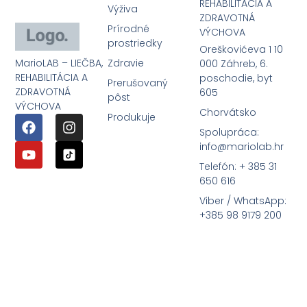
REHABILITÁCIA A
Výživa
ZDRAVOTNÁ
Prírodné
VÝCHOVA
prostriedky
Oreškovićeva 1 10
MarioLAB – LIEČBA,
Zdravie
000 Záhreb, 6.
REHABILITÁCIA A
poschodie, byt
Prerušovaný
ZDRAVOTNÁ
605
pôst
VÝCHOVA
Chorvátsko
Produkuje
Spolupráca:
info@mariolab.hr
Telefón: + 385 31
650 616
Viber / WhatsApp:
+385 98 9179 200