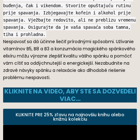
buđenja, čak i vikendom. Stvorite opuštajuću rutinu
prije spavanja. Izbjegavajte kofein i alkohol prije
spavanja. Vježbajte redovito, ali ne preblizu vremenu
spavanja. Osigurajte da je vaša spavaća soba tamna,
tiha i prohladna.
Nespavosť sa dá účinne liečiť prírodnými spôsobmi. Užívanie
vitamínov B5, B8 a B3 a konzumácia magického spánkového
elixíru môžu výrazne zlepšiť kvalitu vášho spánku a pomôcť
vám cítiť sa oddýchnutejší a energickejší. Nezabudnite na
zdravé návyky spánku a relaxácie ako dlhodobé riešenie
problému nespavosti.
KLIKNITE NA VIDEO, ABY STE SA DOZVEDELI
VIAC…
KLIKNITE PRE 25% zľavu na najnovšiu knihu alebo
knižnú kolekciu