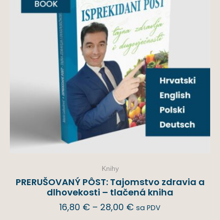
Knihy
PRERUŠOVANÝ PÔST: Tajomstvo zdravia a
dlhovekosti – tlačená kniha
16,80
€
–
28,00
€
sa PDV