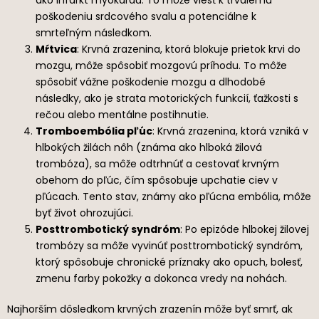
ako infarkt myokardu. To môže viesť k trvalému
poškodeniu srdcového svalu a potenciálne k
smrteľným následkom.
Mŕtvica
: Krvná zrazenina, ktorá blokuje prietok krvi do
mozgu, môže spôsobiť mozgovú príhodu. To môže
spôsobiť vážne poškodenie mozgu a dlhodobé
následky, ako je strata motorických funkcií, ťažkosti s
rečou alebo mentálne postihnutie.
Tromboembólia pľúc
: Krvná zrazenina, ktorá vzniká v
hlbokých žilách nôh (známa ako hlboká žilová
trombóza), sa môže odtrhnúť a cestovať krvným
obehom do pľúc, čím spôsobuje upchatie ciev v
pľúcach. Tento stav, známy ako pľúcna embólia, môže
byť život ohrozujúci.
Posttrombotický syndróm
: Po epizóde hlbokej žilovej
trombózy sa môže vyvinúť posttrombotický syndróm,
ktorý spôsobuje chronické príznaky ako opuch, bolesť,
zmenu farby pokožky a dokonca vredy na nohách.
Najhorším dôsledkom krvných zrazenín môže byť smrť, ak