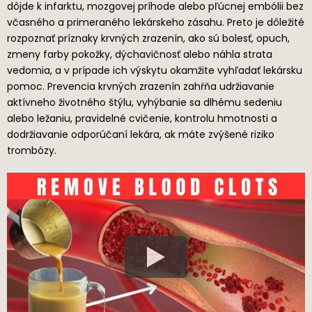
dôjde k infarktu, mozgovej príhode alebo pľúcnej embólii bez
včasného a primeraného lekárskeho zásahu. Preto je dôležité
rozpoznať príznaky krvných zrazenín, ako sú bolesť, opuch,
zmeny farby pokožky, dýchavičnosť alebo náhla strata
vedomia, a v prípade ich výskytu okamžite vyhľadať lekársku
pomoc. Prevencia krvných zrazenín zahŕňa udržiavanie
aktívneho životného štýlu, vyhýbanie sa dlhému sedeniu
alebo ležaniu, pravidelné cvičenie, kontrolu hmotnosti a
dodržiavanie odporúčaní lekára, ak máte zvýšené riziko
trombózy.