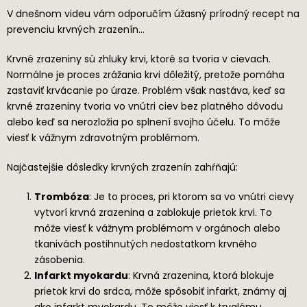
V dnešnom videu vám odporučím úžasný prírodný recept na
prevenciu krvných zrazenín…
Krvné zrazeniny sú zhluky krvi, ktoré sa tvoria v cievach.
Normálne je proces zrážania krvi dôležitý, pretože pomáha
zastaviť krvácanie po úraze. Problém však nastáva, keď sa
krvné zrazeniny tvoria vo vnútri ciev bez platného dôvodu
alebo keď sa nerozložia po splnení svojho účelu. To môže
viesť k vážnym zdravotným problémom.
Najčastejšie dôsledky krvných zrazenín zahŕňajú:
Trombóza
: Je to proces, pri ktorom sa vo vnútri cievy
vytvorí krvná zrazenina a zablokuje prietok krvi. To
môže viesť k vážnym problémom v orgánoch alebo
tkanivách postihnutých nedostatkom krvného
zásobenia.
Infarkt myokardu
: Krvná zrazenina, ktorá blokuje
prietok krvi do srdca, môže spôsobiť infarkt, známy aj