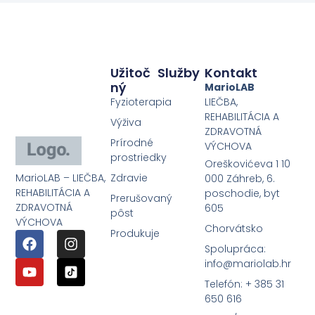
Užitoč
Služby
Kontakt
Ný
MarioLAB
Fyzioterapia
LIEČBA,
REHABILITÁCIA A
Výživa
ZDRAVOTNÁ
Prírodné
VÝCHOVA
prostriedky
Oreškovićeva 1 10
MarioLAB – LIEČBA,
Zdravie
000 Záhreb, 6.
REHABILITÁCIA A
poschodie, byt
Prerušovaný
ZDRAVOTNÁ
605
pôst
VÝCHOVA
Chorvátsko
Produkuje
Spolupráca:
info@mariolab.hr
Telefón: + 385 31
650 616