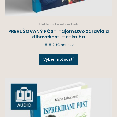
Elektronické edície kníh
PRERUŠOVANÝ PÔST: Tajomstvo zdravia a
dlhovekosti – e-kniha
19,90
€
sa PDV
Výber možností