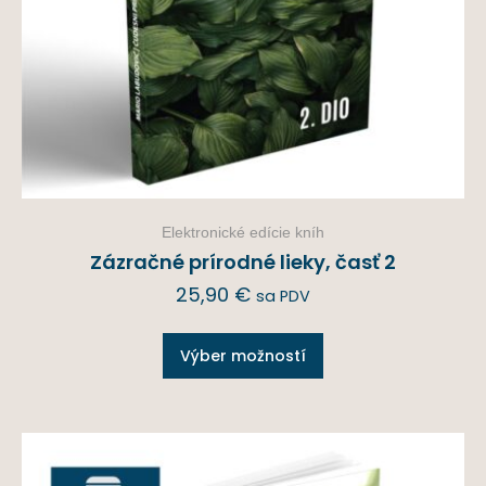
Elektronické edície kníh
Zázračné prírodné lieky, časť 2
25,90
€
sa PDV
Výber možností