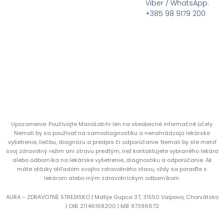
Viber / WhatsApp:
+385 98 9179 200
Upozornenie: Používajte MarioLab.hr len na všeobecné informačné účely.
Nemali by sa používať na samodiagnostiku a nenahrádzajú lekárske
vyšetrenie, liečbu, diagnózu a predpis či odporúčanie. Nemali by ste meniť
svoj zdravotný režim ani stravu predtým, než kontaktujete vybraného lekára
alebo odborníka na lekárske vyšetrenie, diagnostiku a odporúčanie. Ak
máte otázky ohľadom svojho zdravotného stavu, vždy sa poraďte s
lekárom alebo iným zdravotníckym odborníkom.
AURA – ZDRAVOTNÉ STREDISKO | Matije Gupca 37, 31550 Valpovo, Chorvátsko
|
OIB:
21146168200 |
MB:
97396672