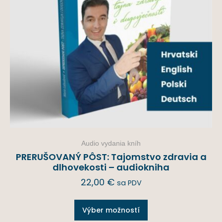
Audio vydania kníh
PRERUŠOVANÝ PÔST: Tajomstvo zdravia a
dlhovekosti – audiokniha
22,00
€
sa PDV
Výber možností