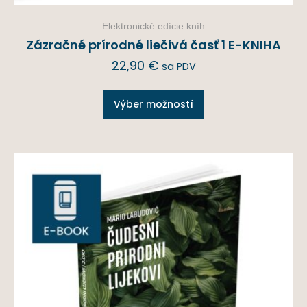
Elektronické edície kníh
Zázračné prírodné liečivá časť 1 E-KNIHA
22,90
€
sa PDV
Výber možností