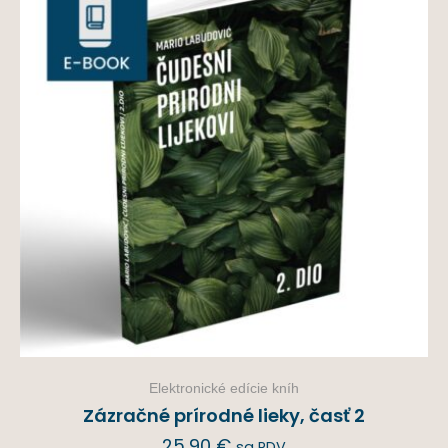
Elektronické edície kníh
Zázračné prírodné lieky, časť 2
25,90
€
sa PDV