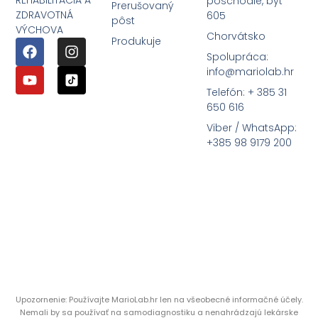
poschodie, byt
Prerušovaný
ZDRAVOTNÁ
605
pôst
VÝCHOVA
Chorvátsko
Produkuje
Spolupráca:
info@mariolab.hr
Telefón: + 385 31
650 616
Viber / WhatsApp:
+385 98 9179 200
Upozornenie: Používajte MarioLab.hr len na všeobecné informačné účely.
Nemali by sa používať na samodiagnostiku a nenahrádzajú lekárske