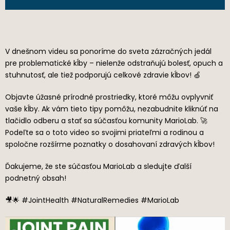
V dnešnom videu sa ponoríme do sveta zázračných jedál
pre problematické kĺby – nielenže odstraňujú bolesť, opuch a
stuhnutosť, ale tiež podporujú celkové zdravie kĺbov! 🍏
Objavte úžasné prírodné prostriedky, ktoré môžu ovplyvniť
vaše kĺby. Ak vám tieto tipy pomôžu, nezabudnite kliknúť na
tlačidlo odberu a stať sa súčasťou komunity MarioLab. 🚀
Podeľte sa o toto video so svojimi priateľmi a rodinou a
spoločne rozšírme poznatky o dosahovaní zdravých kĺbov!
Ďakujeme, že ste súčasťou MarioLab a sledujte ďalší
podnetný obsah!
🎥🌟 #JointHealth #NaturalRemedies #MarioLab