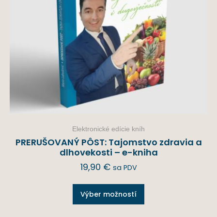
Elektronické edície kníh
PRERUŠOVANÝ PÔST: Tajomstvo zdravia a
dlhovekosti – e-kniha
19,90
€
sa PDV
Výber možností