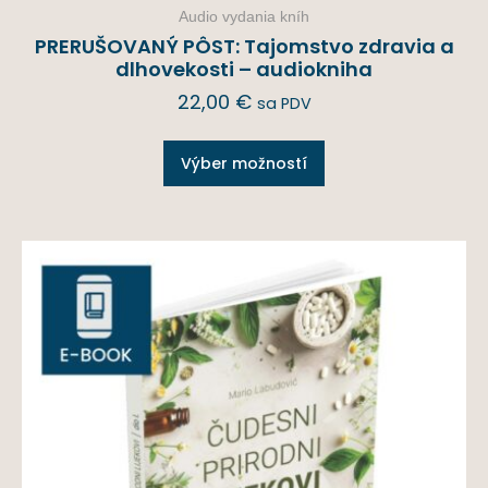
Audio vydania kníh
PRERUŠOVANÝ PÔST: Tajomstvo zdravia a
dlhovekosti – audiokniha
22,00
€
sa PDV
Výber možností