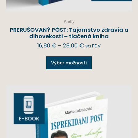
Knihy
PRERUŠOVANÝ PÔST: Tajomstvo zdravia a
dlhovekosti – tlačená kniha
16,80
€
–
28,00
€
sa PDV
Výber možností