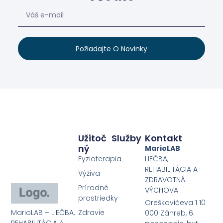
Požiadajte O Novinky
Užitoč
Služby
Kontakt
Ný
MarioLAB
Fyzioterapia
LIEČBA,
REHABILITÁCIA A
Výživa
ZDRAVOTNÁ
Prírodné
VÝCHOVA
prostriedky
Oreškovićeva 1 10
MarioLAB – LIEČBA,
Zdravie
000 Záhreb, 6.
REHABILITÁCIA A