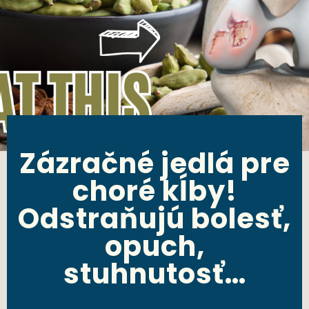
Zázračné jedlá pre
choré kĺby!
Odstraňujú bolesť,
opuch,
stuhnutosť…