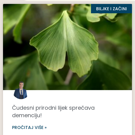
BILJKE I ZAČINI
Čudesni prirodni lijek sprečava
demenciju!
PROČITAJ VIŠE »