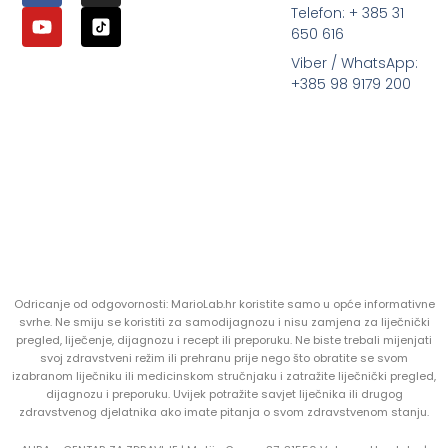
Telefon: + 385 31
650 616
Viber / WhatsApp:
+385 98 9179 200
Odricanje od odgovornosti: MarioLab.hr koristite samo u opće informativne
svrhe. Ne smiju se koristiti za samodijagnozu i nisu zamjena za liječnički
pregled, liječenje, dijagnozu i recept ili preporuku. Ne biste trebali mijenjati
svoj zdravstveni režim ili prehranu prije nego što obratite se svom
izabranom liječniku ili medicinskom stručnjaku i zatražite liječnički pregled,
dijagnozu i preporuku. Uvijek potražite savjet liječnika ili drugog
zdravstvenog djelatnika ako imate pitanja o svom zdravstvenom stanju.