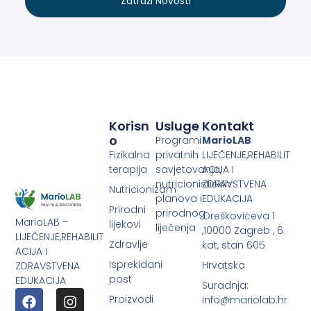
Zatraži Novosti
Korisn
Usluge
Kontakt
O
Programi
MarioLAB
Fizikalna
privatnih
LIJEČENJE,REHABILIT
terapija
savjetovanja,
ACIJA I
nutricionističkih
ZDRAVSTVENA
Nutricionizam
planova i
EDUKACIJA
Prirodni
prirodnog
Oreškovićeva 1
MarioLAB –
lijekovi
liječenja
,10000 Zagreb , 6.
LIJEČENJE,REHABILIT
Zdravlje
kat, stan 605
ACIJA I
Isprekidani
Hrvatska
ZDRAVSTVENA
post
EDUKACIJA
Suradnja:
Proizvodi
info@mariolab.hr