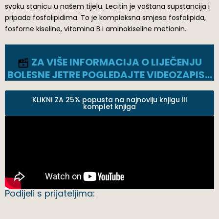
svaku stanicu u našem tijelu. Lecitin je voštana supstancija i
pripada fosfolipidima. To je kompleksna smjesa fosfolipida,
fosforne kiseline, vitamina B i aminokiseline metionin.
ZA VIŠE INFORMACIJA O LIJEČENJU
BOLESNE JETRE POGLEDAJTE VIDEOZAPIS…
KLIKNI ZA 25% popusta na najnoviju knjigu ili
komplet knjiga
Podijeli s prijateljima: