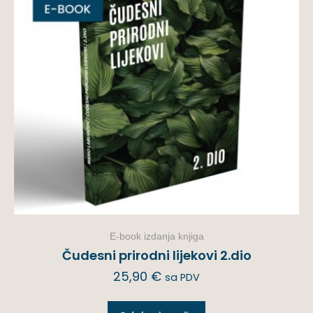
E-book izdanja knjiga
Čudesni prirodni lijekovi 2.dio
25,90
€
sa PDV