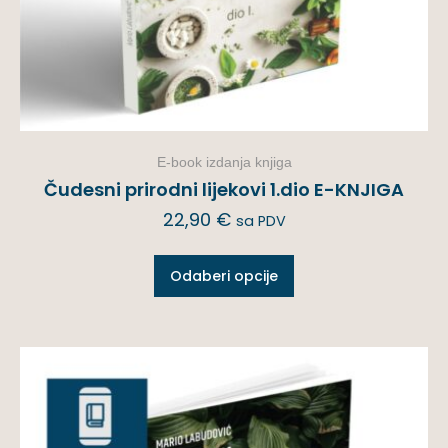
E-book izdanja knjiga
Čudesni prirodni lijekovi 1.dio E-KNJIGA
22,90
€
sa PDV
Odaberi opcije