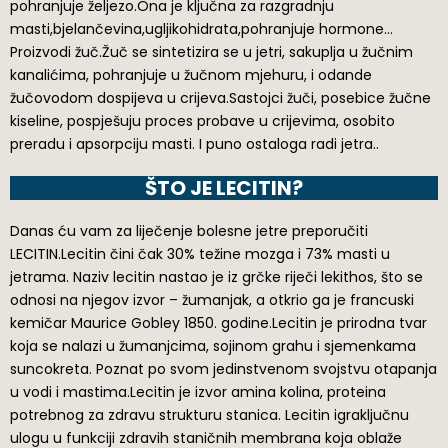
pohranjuje željezo.Ona je ključna za razgradnju
masti,bjelančevina,ugljikohidrata,pohranjuje hormone…
Proizvodi žuč.Žuč se sintetizira se u jetri, sakuplja u žučnim
kanalićima, pohranjuje u žučnom mjehuru, i odande
žučovodom dospijeva u crijeva.Sastojci žuči, posebice žučne
kiseline, pospješuju proces probave u crijevima, osobito
preradu i apsorpciju masti. I puno ostaloga radi jetra..
ŠTO JE LECITIN?
Danas ću vam za liječenje bolesne jetre preporučiti
LECITIN.Lecitin čini čak 30% težine mozga i 73% masti u
jetrama. Naziv lecitin nastao je iz grčke riječi lekithos, što se
odnosi na njegov izvor – žumanjak, a otkrio ga je francuski
kemičar Maurice Gobley 1850. godine.Lecitin je prirodna tvar
koja se nalazi u žumanjcima, sojinom grahu i sjemenkama
suncokreta. Poznat po svom jedinstvenom svojstvu otapanja
u vodi i mastima.Lecitin je izvor amina kolina, proteina
potrebnog za zdravu strukturu stanica. Lecitin igraključnu
ulogu u funkciji zdravih staničnih membrana koja oblaže