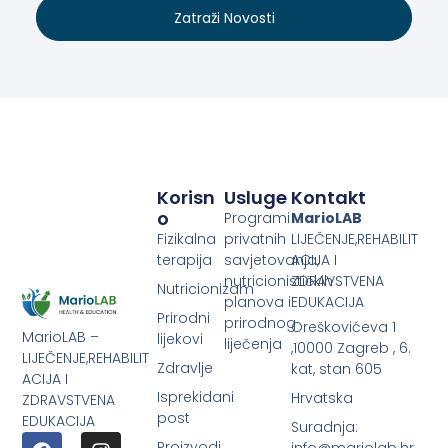
Zatraži Novosti
Korisn
Usluge
Kontakt
O
Programi
MarioLAB
Fizikalna
privatnih
LIJEČENJE,REHABILIT
terapija
savjetovanja,
ACIJA I
nutricionističkih
ZDRAVSTVENA
Nutricionizam
planova i
EDUKACIJA
Prirodni
prirodnog
Oreškovićeva 1
MarioLAB –
lijekovi
liječenja
,10000 Zagreb , 6.
LIJEČENJE,REHABILIT
Zdravlje
kat, stan 605
ACIJA I
Isprekidani
Hrvatska
ZDRAVSTVENA
post
EDUKACIJA
Suradnja:
Proizvodi