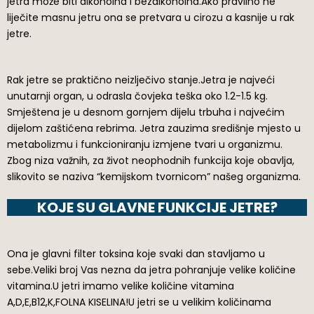
jetra može biti alkoholna i bezalkoholna.Ako pravilno ne
liječite masnu jetru ona se pretvara u cirozu a kasnije u rak
jetre.
Rak jetre se praktično neizlječivo stanje.Jetra je najveći
unutarnji organ, u odrasla čovjeka teška oko 1.2-1.5 kg.
Smještena je u desnom gornjem dijelu trbuha i najvećim
dijelom zaštićena rebrima. Jetra zauzima središnje mjesto u
metabolizmu i funkcioniranju izmjene tvari u organizmu.
Zbog niza važnih, za život neophodnih funkcija koje obavlja,
slikovito se naziva “kemijskom tvornicom” našeg organizma.
KOJE SU GLAVNE FUNKCIJE JETRE?
Ona je glavni filter toksina koje svaki dan stavljamo u
sebe.Veliki broj Vas nezna da jetra pohranjuje velike količine
vitamina.U jetri imamo velike količine vitamina
A,D,E,B12,K,FOLNA KISELINA!U jetri se u velikim količinama