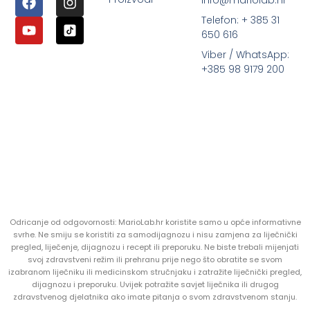
info@mariolab.hr
Telefon: + 385 31
650 616
Viber / WhatsApp:
+385 98 9179 200
Odricanje od odgovornosti: MarioLab.hr koristite samo u opće informativne
svrhe. Ne smiju se koristiti za samodijagnozu i nisu zamjena za liječnički
pregled, liječenje, dijagnozu i recept ili preporuku. Ne biste trebali mijenjati
svoj zdravstveni režim ili prehranu prije nego što obratite se svom
izabranom liječniku ili medicinskom stručnjaku i zatražite liječnički pregled,
dijagnozu i preporuku. Uvijek potražite savjet liječnika ili drugog
zdravstvenog djelatnika ako imate pitanja o svom zdravstvenom stanju.