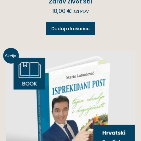
Zdrav Život Stil
10,00
€
sa PDV
Dodaj u košaricu
Akcija!