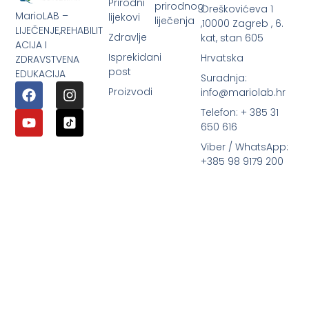
Prirodni
prirodnog
Oreškovićeva 1
MarioLAB –
lijekovi
liječenja
,10000 Zagreb , 6.
LIJEČENJE,REHABILIT
Zdravlje
kat, stan 605
ACIJA I
Isprekidani
Hrvatska
ZDRAVSTVENA
post
EDUKACIJA
Suradnja:
Proizvodi
info@mariolab.hr
Telefon: + 385 31
650 616
Viber / WhatsApp:
+385 98 9179 200