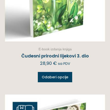
E-book izdanja knjiga
Čudesni prirodni lijekovi 3. dio
28,90
€
sa PDV
Odaberi opcije