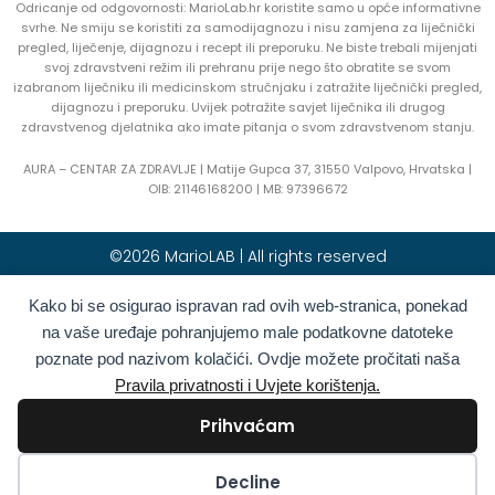
Odricanje od odgovornosti: MarioLab.hr koristite samo u opće informativne
svrhe. Ne smiju se koristiti za samodijagnozu i nisu zamjena za liječnički
pregled, liječenje, dijagnozu i recept ili preporuku. Ne biste trebali mijenjati
svoj zdravstveni režim ili prehranu prije nego što obratite se svom
izabranom liječniku ili medicinskom stručnjaku i zatražite liječnički pregled,
dijagnozu i preporuku. Uvijek potražite savjet liječnika ili drugog
zdravstvenog djelatnika ako imate pitanja o svom zdravstvenom stanju.
AURA – CENTAR ZA ZDRAVLJE | Matije Gupca 37, 31550 Valpovo, Hrvatska |
OIB:
21146168200 |
MB:
97396672
©2026 MarioLAB | All rights reserved
Kako bi se osigurao ispravan rad ovih web-stranica, ponekad
Hrvatski
English
(
Engleski
)
na vaše uređaje pohranjujemo male podatkovne datoteke
Deutsch
(
Njemački
)
Polski
(
Poljski
)
poznate pod nazivom kolačići. Ovdje možete pročitati naša
Română
(
Rumunjski
)
Italiano
(
Talijanski
)
Pravila privatnosti i Uvjete korištenja.
Български
(
Bugarski
)
Français
(
Francuski
)
Prihvaćam
Ελληνικά
(
Grčki
)
Slovenčina
(
Slovački
)
Español
(
španjolski
)
Türkçe
(
Turski
)
Kolačići
Decline