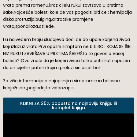
vrata prema ramenu,kroz cijelu rukui završava u prstima
šake.Najčešće bolesti koje će vas pogoditi biti će : hernijacija
diska,protruzija,bulging,artrotske promjene
vrata,spondiloza,ozljede…
I u najvećem broju slučajeva doći će do upale korjena živca
koji izlazi iz vrata.Prvi opasni simptom će biti BOL KOJA SE ŠIRI
NIZ RUKU I ZAVRŠAVA U PRSTIMA ŠAKE!Što to govori o Vašoj
bolesti? Ovo znači da je korjen živca toliko pritisnut i upaljen
da on cijelim putem kojim prolazi širi osjet boli.
Za više informacija o najopsnijim simptomima bolesne
krlaježnice ,pogledajte videozapis…
KLIKNI ZA 25% popusta na najnoviju knjigu ili
komplet knjiga