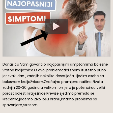
Danas ću Vam govoriti o najopasnijim simptomima bolesne
vratne kralježnice.O ovoj problematici znam izuzetno puno
jer svaki dan , zadnjih nekoliko desetljeća, liječim osobe sa
bolesnom kralježnicom.Značajna promjena načina života
zadnjih 20-30 godina u velikom omjeru je potencirao veliki
porast bolesti kralježnice.Previše sjedimo,premalo se
krećemo,jedemo jako lošu hranu,imamo problema sa
spavanjem,stresom…