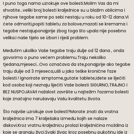
I puno toga nama uzrokuje ove bolesti.Molim Vas da mi
shvatite…veliki broj bolesti kralježnice su u blažim oblicima i
njihove tegobe same po sebi nestaju u roku od 10-12 dana.Vi
ćete odmoriti,popiti tabletu za bolove,mazati se kremama i
tegobe nestajuponajprije zbog toga što upala nije posebno
velika.I naše tijelo se izbori i riješi problem.
Međutim ukoliko Vaše tegobe traju dulje od 12 dana , onda
govorimo o puno većem problemu.Traju nekoliko
tjedana,mjeseci…Ovo označava da ste,ponajprije ako tegobe
traju dulje od 3 mjeseca,ušli u jako teške kronične faze
bolesti.! Ignorirate simptome,gutate tablete,idete se liječiti
kod osoba koji neznaju liječiti Vaše bolesti SIGURNO,TRAJNO I
BEZ NUSPOJAVA!I nažalost završite u najtežim fazama bolesti
koje značajno narušavaju Vašu kvalitetu života.
Što najviše uzrokuje ove bolesti?Morate znati da vratna
kralježnica ima 7 kralješaka između kojih se nalaze
diskovi.Kroz vratnu kralježnicu prolazi kralježničina moždina iz
koje se granaju živci.Svaki živac kroz posebnu pukotinu ide iz