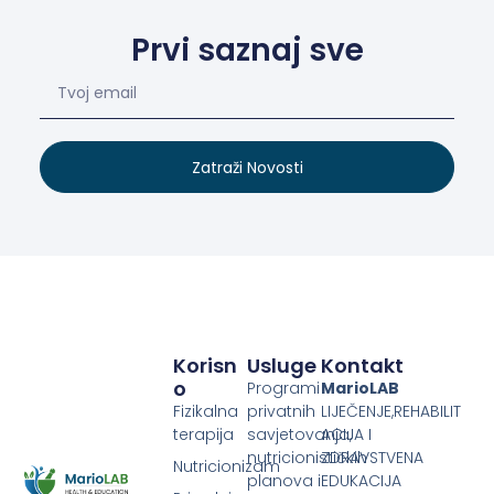
Prvi saznaj sve
Zatraži Novosti
Korisn
Usluge
Kontakt
O
Programi
MarioLAB
Fizikalna
privatnih
LIJEČENJE,REHABILIT
terapija
savjetovanja,
ACIJA I
nutricionističkih
ZDRAVSTVENA
Nutricionizam
planova i
EDUKACIJA