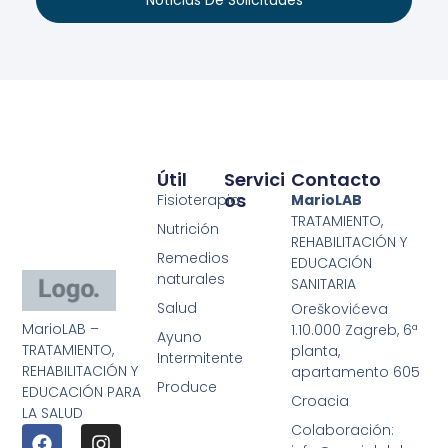
Útil
Servici
Contacto
Os
Fisioterapia
MarioLAB
TRATAMIENTO,
Nutrición
REHABILITACIÓN Y
Remedios
EDUCACIÓN
naturales
SANITARIA
Salud
Oreškovićeva
MarioLAB –
1.10.000 Zagreb, 6ª
Ayuno
TRATAMIENTO,
planta,
Intermitente
REHABILITACIÓN Y
apartamento 605
Produce
EDUCACIÓN PARA
Croacia
LA SALUD
Colaboración: