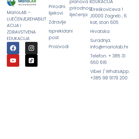
planova i
EDUKACIJA
Prirodni
prirodnog
Oreškovićeva 1
MarioLAB –
lijekovi
liječenja
,10000 Zagreb , 6.
LIJEČENJE,REHABILIT
Zdravlje
kat, stan 605
ACIJA I
Isprekidani
Hrvatska
ZDRAVSTVENA
post
EDUKACIJA
Suradnja:
Proizvodi
info@mariolab.hr
Telefon: + 385 31
650 616
Viber / WhatsApp:
+385 98 9179 200