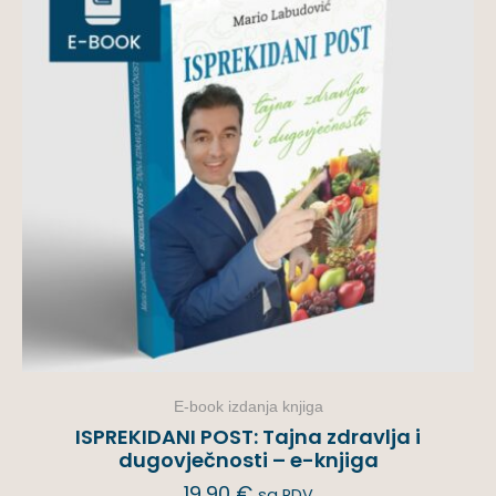
E-book izdanja knjiga
ISPREKIDANI POST: Tajna zdravlja i
dugovječnosti – e-knjiga
19,90
€
sa PDV