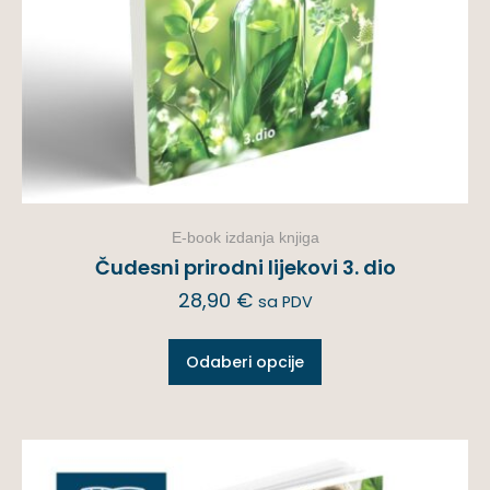
E-book izdanja knjiga
Čudesni prirodni lijekovi 3. dio
28,90
€
sa PDV
Odaberi opcije