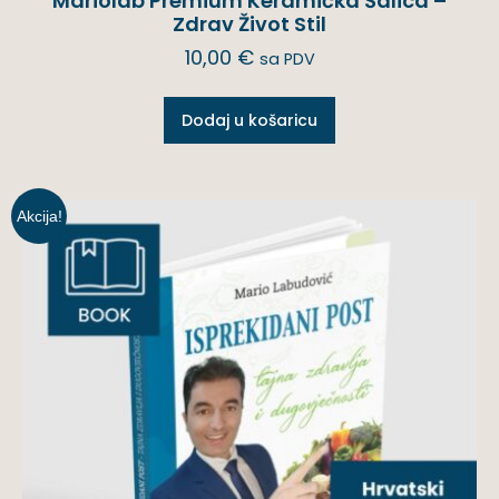
Mariolab Premium Keramička Šalica –
Zdrav Život Stil
10,00
€
sa PDV
Dodaj u košaricu
Akcija!