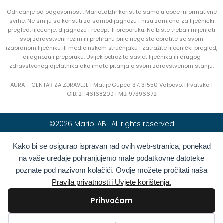
Odricanje od odgovornosti: MarioLab.hr koristite samo u opće informativne
svrhe. Ne smiju se koristiti za samodijagnozu i nisu zamjena za liječnički
pregled, liječenje, dijagnozu i recept ili preporuku. Ne biste trebali mijenjati
svoj zdravstveni režim ili prehranu prije nego što obratite se svom
izabranom liječniku ili medicinskom stručnjaku i zatražite liječnički pregled,
dijagnozu i preporuku. Uvijek potražite savjet liječnika ili drugog
zdravstvenog djelatnika ako imate pitanja o svom zdravstvenom stanju.
AURA – CENTAR ZA ZDRAVLJE | Matije Gupca 37, 31550 Valpovo, Hrvatska |
OIB:
21146168200 |
MB:
97396672
©2026 MarioLAB | All rights reserved
Kako bi se osigurao ispravan rad ovih web-stranica, ponekad
Hrvatski
English
(
Engleski
)
na vaše uređaje pohranjujemo male podatkovne datoteke
Deutsch
(
Njemački
)
Polski
(
Poljski
)
poznate pod nazivom kolačići. Ovdje možete pročitati naša
Română
(
Rumunjski
)
Italiano
(
Talijanski
)
Pravila privatnosti i Uvjete korištenja.
Български
(
Bugarski
)
Français
(
Francuski
)
Prihvaćam
Ελληνικά
(
Grčki
)
Slovenčina
(
Slovački
)
Español
(
španjolski
)
Türkçe
(
Turski
)