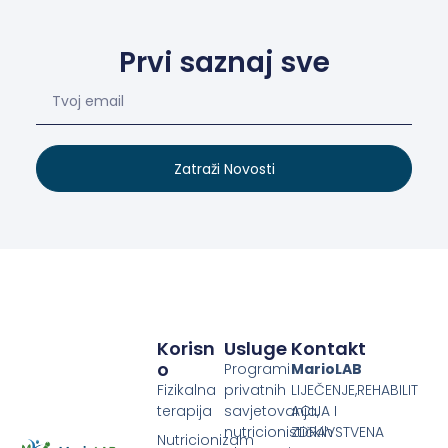
Prvi saznaj sve
Zatraži Novosti
Korisn
Usluge
Kontakt
O
Programi
MarioLAB
Fizikalna
privatnih
LIJEČENJE,REHABILIT
terapija
savjetovanja,
ACIJA I
nutricionističkih
ZDRAVSTVENA
Nutricionizam