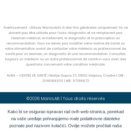
Avertissement : Utilisez MarioLab.hr à des fins générales uniquement. Ils ne
doivent pas être utilisés pour l’auto-diagnostic et ne remplacent pas
l’examen médical, le traitement, le diagnostic et la prescription ou
recommandation. Vous ne devez pas modifier votre routine de santé ou
votre alimentation avant de contacter votre médecin ou professionnel de
santé pour un examen, un diagnostic et une recommandation. Consultez
toujours un médecin ou un autre professionnel de santé si vous avez des
questions concernant votre condition médicale.
AURA – CENTRE DE SANTÉ | Matije Gupca 37, 31550 Valpovo, Croatie |
OIB :
21146168200 |
MB :
97396672
©2026 MarioLAB | Tous droits réservés
Kako bi se osigurao ispravan rad ovih web-stranica, ponekad
Hrvatski
(
Croate
)
English
(
Anglais
)
na vaše uređaje pohranjujemo male podatkovne datoteke
Deutsch
(
Allemand
)
Polski
(
Polonais
)
poznate pod nazivom kolačići. Ovdje možete pročitati naša
Română
(
Roumain
)
Italiano
(
Italien
)