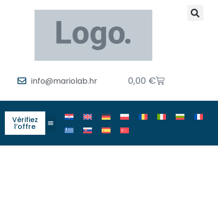
0,00
€
info@mariolab.hr
Vérifiez
l’offre