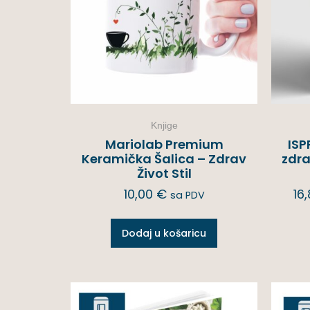
Knjige
Mariolab Premium
ISP
Keramička Šalica – Zdrav
zdra
Život Stil
10,00
€
16
sa PDV
Dodaj u košaricu