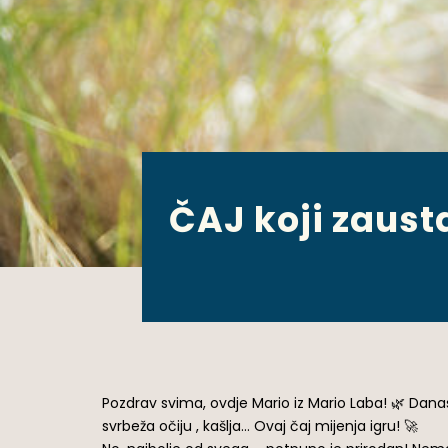
ČAJ koji zaust
Pozdrav svima, ovdje Mario iz Mario Laba! 🌿 Danas
svrbeža očiju , kašlja… Ovaj čaj mijenja igru! 🚀