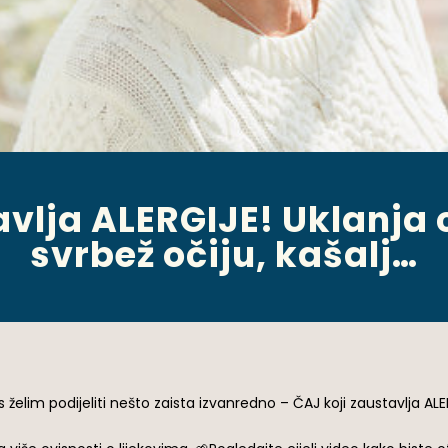
avlja ALERGIJE! Uklanja c
svrbež očiju, kašalj…
 želim podijeliti nešto zaista izvanredno – ČAJ koji zaustavlja ALE