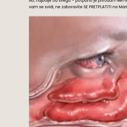
No, najbolje od svega – potpuno je prirodan! Nema vi
vam se svidi, ne zaboravite SE PRETPLATITI na Mario La