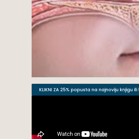
KLIKNI ZA 25% popusta na najnoviju knjigu ili