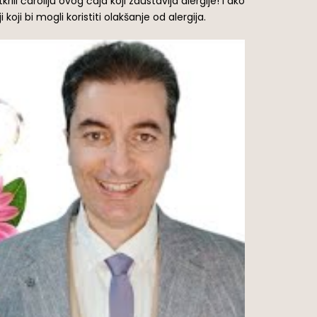
li čaroliju ovog čaja koji zaustavlja alergije! I ako
koji bi mogli koristiti olakšanje od alergija.