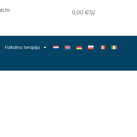
b.hr
0,00
€
Fizikalna terapija