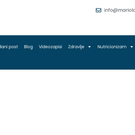
info@mariola
dani post
Blog
Videozapisi
Zdravlje
Nutricionizam