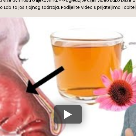
še ovisnosti o lijekovima. 🌱Pogledajte cijeli video kako biste otkri
b za još sjajnog sadržaja. Podijelite video s prijateljima i obitelji 