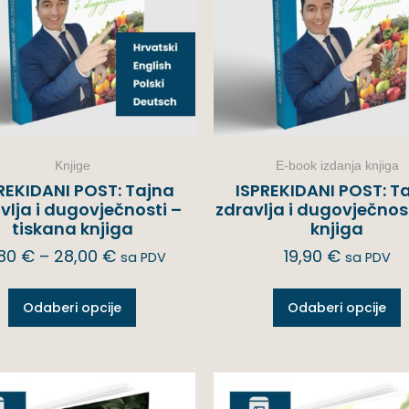
Knjige
E-book izdanja knjiga
REKIDANI POST: Tajna
ISPREKIDANI POST: T
vlja i dugovječnosti –
zdravlja i dugovječnost
tiskana knjiga
knjiga
,80
€
–
28,00
€
19,90
€
sa PDV
sa PDV
Odaberi opcije
Odaberi opcije