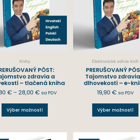
Knihy
Elektronické edície kníh
RERUŠOVANÝ PÔST:
PRERUŠOVANÝ PÔS
ajomstvo zdravia a
Tajomstvo zdravia
ekosti – tlačená kniha
dlhovekosti – e-kn
,80
€
–
28,00
€
19,90
€
sa PDV
sa PDV
Výber možností
Výber možností