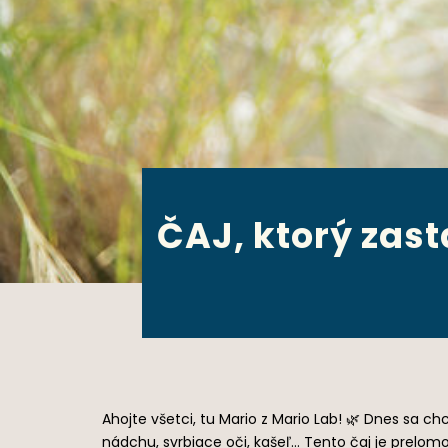
ČAJ, ktorý zast
Ahojte všetci, tu Mario z Mario Lab! 🌿 Dnes sa c
nádchu, svrbiace oči, kašeľ… Tento čaj je prelomo