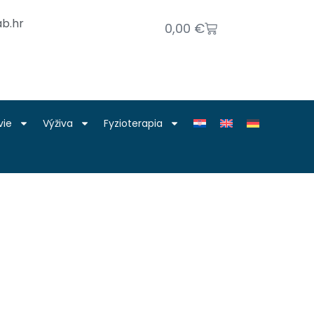
b.hr
0,00
€
vie
Výživa
Fyzioterapia