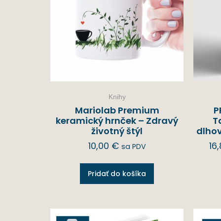
Knihy
Mariolab Premium
P
keramický hrnček – Zdravý
T
životný štýl
dlhov
10,00
€
16
sa PDV
Pridať do košíka