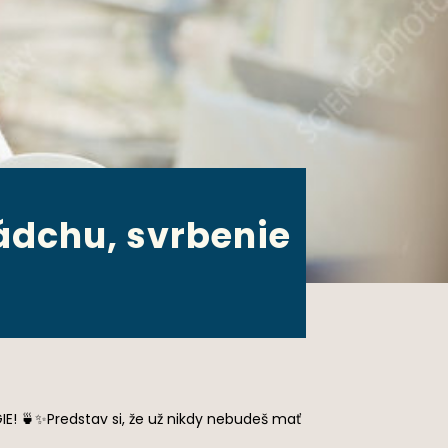
nádchu, svrbenie
IE! 🍵✨Predstav si, že už nikdy nebudeš mať