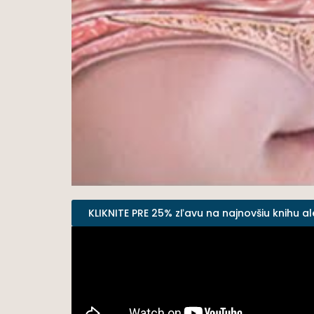
KLIKNITE PRE 25% zľavu na najnovšiu knihu al