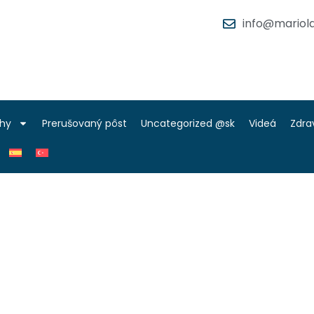
info@mariola
ihy
Prerušovaný pôst
Uncategorized @sk
Videá
Zdra