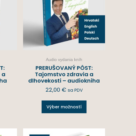
Audio vydania kníh
T:
PRERUŠOVANÝ PÔST:
 a
Tajomstvo zdravia a
iha
dlhovekosti – audiokniha
22,00
€
sa PDV
Výber možností