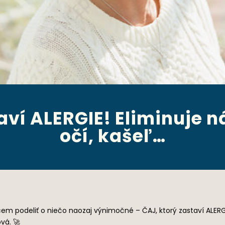
aví ALERGIE! Eliminuje 
očí, kašeľ…
hcem podeliť o niečo naozaj výnimočné – ČAJ, ktorý zastaví ALERG
vá. 🚀