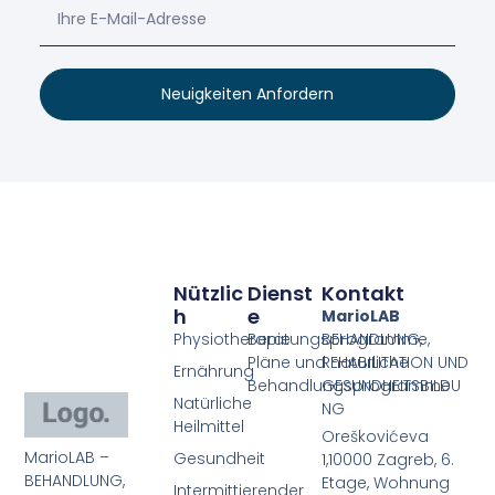
Neuigkeiten Anfordern
Nützlic
Dienst
Kontakt
H
E
MarioLAB
Physiotherapie
Beratungsprogramme,
BEHANDLUNG,
Pläne und natürliche
REHABILITATION UND
Ernährung
Behandlungsprogramme
GESUNDHEITSBILDU
Natürliche
NG
Heilmittel
Oreškovićeva
MarioLAB –
Gesundheit
1,10000 Zagreb, 6.
BEHANDLUNG,
Etage, Wohnung
Intermittierender