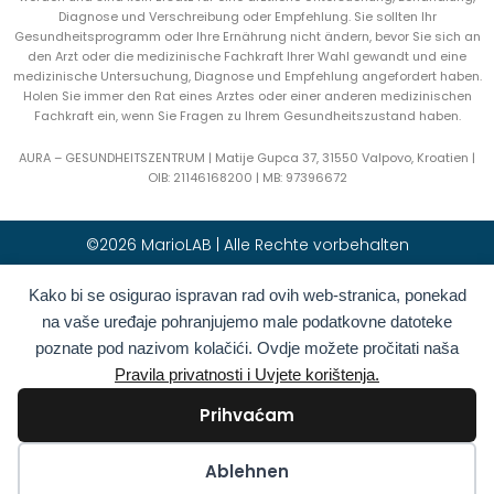
Diagnose und Verschreibung oder Empfehlung. Sie sollten Ihr
Gesundheitsprogramm oder Ihre Ernährung nicht ändern, bevor Sie sich an
den Arzt oder die medizinische Fachkraft Ihrer Wahl gewandt und eine
medizinische Untersuchung, Diagnose und Empfehlung angefordert haben.
Holen Sie immer den Rat eines Arztes oder einer anderen medizinischen
Fachkraft ein, wenn Sie Fragen zu Ihrem Gesundheitszustand haben.
AURA – GESUNDHEITSZENTRUM | Matije Gupca 37, 31550 Valpovo, Kroatien |
OIB:
21146168200 |
MB:
97396672
©2026 MarioLAB | Alle Rechte vorbehalten
Hrvatski
(
Kroatisch
)
English
(
Englisch
)
Kako bi se osigurao ispravan rad ovih web-stranica, ponekad
na vaše uređaje pohranjujemo male podatkovne datoteke
Deutsch
Polski
(
Polnisch
)
poznate pod nazivom kolačići. Ovdje možete pročitati naša
Română
(
Rumänisch
)
Italiano
(
Italienisch
)
Pravila privatnosti i Uvjete korištenja.
Български
(
Bulgarisch
)
Français
(
Französisch
)
Prihvaćam
Ελληνικά
(
Griechisch
)
Slovenčina
(
Slowakisch
)
Español
(
Spanisch
)
Türkçe
(
Türkisch
)
Kolačići
Ablehnen