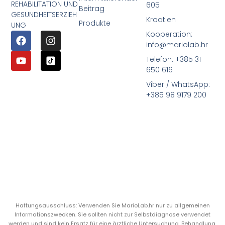
REHABILITATION UND
605
Beitrag
GESUNDHEITSERZIEH
Kroatien
Produkte
UNG
Kooperation:
info@mariolab.hr
Telefon: +385 31
650 616
Viber / WhatsApp:
+385 98 9179 200
Haftungsausschluss: Verwenden Sie MarioLab.hr nur zu allgemeinen
Informationszwecken. Sie sollten nicht zur Selbstdiagnose verwendet
werden und sind kein Ersatz für eine ärztliche Untersuchung, Behandlung,