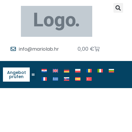
0,00
€
info@mariolab.hr
Angebot
prüfen