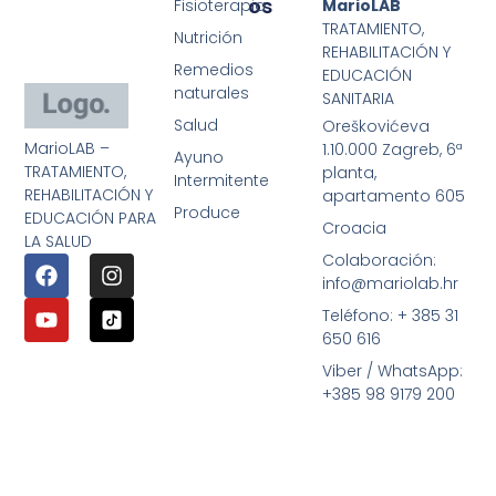
Os
Fisioterapia
MarioLAB
TRATAMIENTO,
Nutrición
REHABILITACIÓN Y
Remedios
EDUCACIÓN
naturales
SANITARIA
Salud
Oreškovićeva
MarioLAB –
1.10.000 Zagreb, 6ª
Ayuno
TRATAMIENTO,
planta,
Intermitente
REHABILITACIÓN Y
apartamento 605
Produce
EDUCACIÓN PARA
Croacia
LA SALUD
Colaboración:
info@mariolab.hr
Teléfono: + 385 31
650 616
Viber / WhatsApp:
+385 98 9179 200