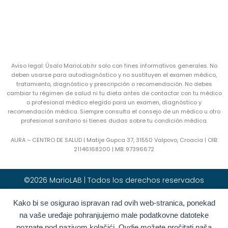
Aviso legal: Úsalo MarioLab.hr solo con fines informativos generales. No
deben usarse para autodiagnóstico y no sustituyen el examen médico,
tratamiento, diagnóstico y prescripción o recomendación. No debes
cambiar tu régimen de salud ni tu dieta antes de contactar con tu médico
o profesional médico elegido para un examen, diagnóstico y
recomendación médica. Siempre consulta el consejo de un médico u otro
profesional sanitario si tienes dudas sobre tu condición médica.
AURA – CENTRO DE SALUD | Matije Gupca 37, 31550 Valpovo, Croacia |
OIB:
21146168200 |
MB:
97396672
©2026 MarioLAB | Todos los derechos reservados
Kako bi se osigurao ispravan rad ovih web-stranica, ponekad
Hrvatski
(
Croata
)
English
(
Inglés
)
na vaše uređaje pohranjujemo male podatkovne datoteke
Deutsch
(
Alemán
)
Polski
(
Polaco
)
poznate pod nazivom kolačići. Ovdje možete pročitati naša