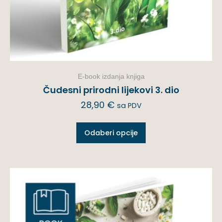
E-book izdanja knjiga
Čudesni prirodni lijekovi 3. dio
28,90
€
sa PDV
Odaberi opcije