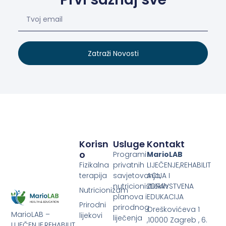
Zatraži Novosti
Korisn
Usluge
Kontakt
O
Programi
MarioLAB
Fizikalna
privatnih
LIJEČENJE,REHABILIT
terapija
savjetovanja,
ACIJA I
nutricionističkih
ZDRAVSTVENA
Nutricionizam
planova i
EDUKACIJA
Prirodni
prirodnog
Oreškovićeva 1
MarioLAB –
lijekovi
liječenja
,10000 Zagreb , 6.
LIJEČENJE,REHABILIT