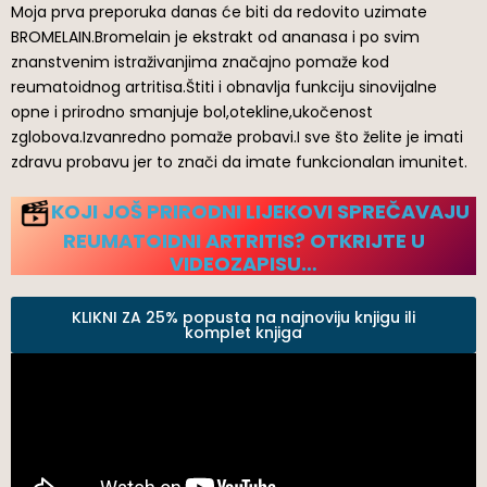
Moja prva preporuka danas će biti da redovito uzimate
BROMELAIN.Bromelain je ekstrakt od ananasa i po svim
znanstvenim istraživanjima značajno pomaže kod
reumatoidnog artritisa.Štiti i obnavlja funkciju sinovijalne
opne i prirodno smanjuje bol,otekline,ukočenost
zglobova.Izvanredno pomaže probavi.I sve što želite je imati
zdravu probavu jer to znači da imate funkcionalan imunitet.
KOJI JOŠ PRIRODNI LIJEKOVI SPREČAVAJU
REUMATOIDNI ARTRITIS? OTKRIJTE U
VIDEOZAPISU…
KLIKNI ZA 25% popusta na najnoviju knjigu ili
komplet knjiga