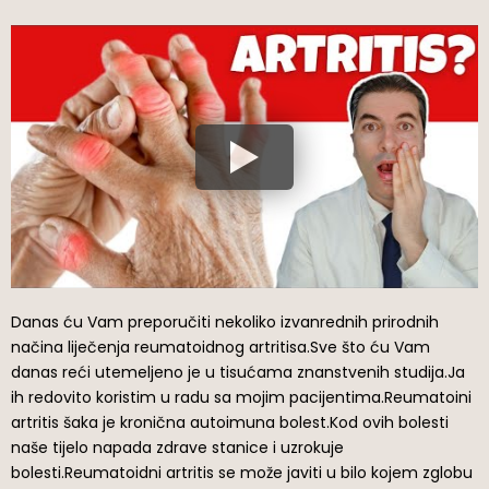
Danas ću Vam preporučiti nekoliko izvanrednih prirodnih
načina liječenja reumatoidnog artritisa.Sve što ću Vam
danas reći utemeljeno je u tisućama znanstvenih studija.Ja
ih redovito koristim u radu sa mojim pacijentima.Reumatoini
artritis šaka je kronična autoimuna bolest.Kod ovih bolesti
naše tijelo napada zdrave stanice i uzrokuje
bolesti.Reumatoidni artritis se može javiti u bilo kojem zglobu