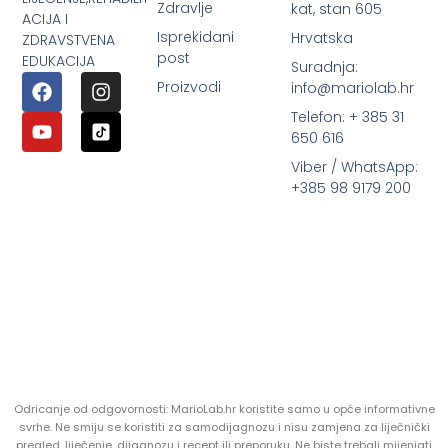
Zdravlje
kat, stan 605
ACIJA I
Isprekidani
Hrvatska
ZDRAVSTVENA
post
EDUKACIJA
Suradnja:
Proizvodi
info@mariolab.hr
Telefon: + 385 31
650 616
Viber / WhatsApp:
+385 98 9179 200
Odricanje od odgovornosti: MarioLab.hr koristite samo u opće informativne
svrhe. Ne smiju se koristiti za samodijagnozu i nisu zamjena za liječnički
pregled, liječenje, dijagnozu i recept ili preporuku. Ne biste trebali mijenjati