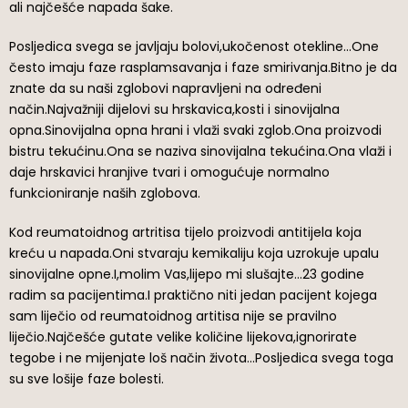
ali najčešće napada šake.
Posljedica svega se javljaju bolovi,ukočenost otekline…One
često imaju faze rasplamsavanja i faze smirivanja.Bitno je da
znate da su naši zglobovi napravljeni na određeni
način.Najvažniji dijelovi su hrskavica,kosti i sinovijalna
opna.Sinovijalna opna hrani i vlaži svaki zglob.Ona proizvodi
bistru tekućinu.Ona se naziva sinovijalna tekućina.Ona vlaži i
daje hrskavici hranjive tvari i omogućuje normalno
funkcioniranje naših zglobova.
Kod reumatoidnog artritisa tijelo proizvodi antitijela koja
kreću u napada.Oni stvaraju kemikaliju koja uzrokuje upalu
sinovijalne opne.I,molim Vas,lijepo mi slušajte…23 godine
radim sa pacijentima.I praktično niti jedan pacijent kojega
sam liječio od reumatoidnog artitisa nije se pravilno
liječio.Najčešće gutate velike količine lijekova,ignorirate
tegobe i ne mijenjate loš način života…Posljedica svega toga
su sve lošije faze bolesti.