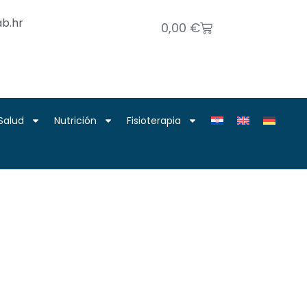
b.hr
0,00
€
Salud
Nutrición
Fisioterapia