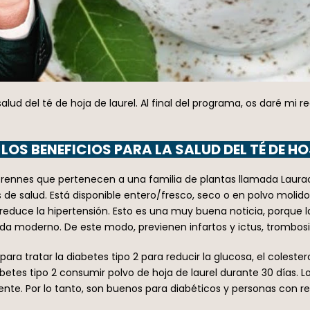
salud del té de hoja de laurel. Al final del programa, os daré mi
LOS BENEFICIOS PARA LA SALUD DEL TÉ DE HO
perennes que pertenecen a una familia de plantas llamada Laur
 de salud. Está disponible entero/fresco, seco o en polvo molid
reduce la hipertensión. Esto es una muy buena noticia, porque 
vida moderno. De este modo, previenen infartos y ictus, trombo
ra tratar la diabetes tipo 2 para reducir la glucosa, el colesterol
etes tipo 2 consumir polvo de hoja de laurel durante 30 días. Lo
nte. Por lo tanto, son buenos para diabéticos y personas con resi