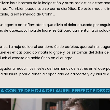
 aliviar los síntomas de la indigestión y otras molestias estomacal
iarrea. También puede usarse como diurético. De este modo, alim
ritable, la enfermedad de Crohn…
 un agente antiinflamatorio que alivia el dolor causado por esguin
es de cabeza. La hoja de laurel es útil para aumentar la circulac
genos. La hoja de laurel contiene ácido cafeico, quercetina, eu
aurel es eficaz para combatir la gripe y los síntomas del dolor d
ucir el exceso de ácido úrico en el cuerpo.
de ayudar a reducir los niveles de hormonas del estrés en el cuer
a hoja de laurel podría tener la capacidad de calmarte y ayudar
 CON TÉ DE HOJA DE LAUREL PERFECT? DESC