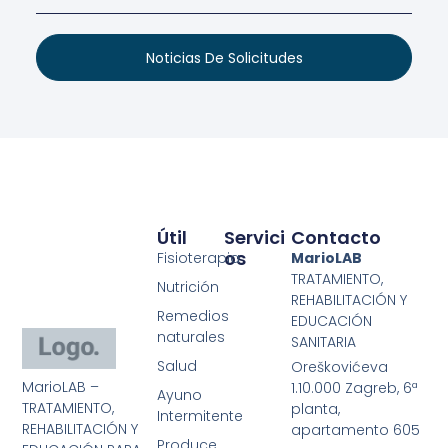
Noticias De Solicitudes
Útil
Servici
Contacto
Os
Fisioterapia
MarioLAB
TRATAMIENTO,
Nutrición
REHABILITACIÓN Y
Remedios
EDUCACIÓN
naturales
SANITARIA
Salud
Oreškovićeva
MarioLAB –
1.10.000 Zagreb, 6ª
Ayuno
TRATAMIENTO,
planta,
Intermitente
REHABILITACIÓN Y
apartamento 605
Produce