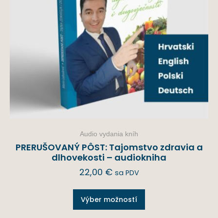
Audio vydania kníh
PRERUŠOVANÝ PÔST: Tajomstvo zdravia a
dlhovekosti – audiokniha
22,00
€
sa PDV
Výber možností