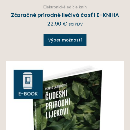
Elektronické edície kníh
Zázračné prírodné liečivá časť 1 E-KNIHA
22,90
€
sa PDV
Výber možností