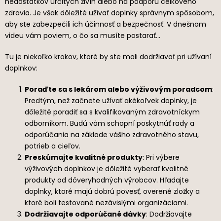
nedostatkov určitých živín alebo na podporu celkového
zdravia. Je však dôležité užívať doplnky správnym spôsobom,
aby ste zabezpečili ich účinnosť a bezpečnosť. V dnešnom
videu vám poviem, o čo sa musíte postarať…
Tu je niekoľko krokov, ktoré by ste mali dodržiavať pri užívaní
doplnkov:
Poraďte sa s lekárom alebo výživovým poradcom
:
Predtým, než začnete užívať akékoľvek doplnky, je
dôležité poradiť sa s kvalifikovaným zdravotníckym
odborníkom. Budú vám schopní poskytnúť rady a
odporúčania na základe vášho zdravotného stavu,
potrieb a cieľov.
Preskúmajte kvalitné produkty
: Pri výbere
výživových doplnkov je dôležité vyberať kvalitné
produkty od dôveryhodných výrobcov. Hľadajte
doplnky, ktoré majú dobrú povesť, overené zložky a
ktoré boli testované nezávislými organizáciami.
Dodržiavajte odporúčané dávky
: Dodržiavajte