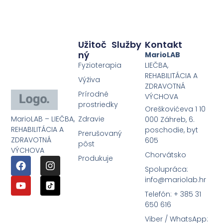
Užitoč
Služby
Kontakt
Ný
MarioLAB
Fyzioterapia
LIEČBA,
REHABILITÁCIA A
Výživa
ZDRAVOTNÁ
Prírodné
VÝCHOVA
prostriedky
Oreškovićeva 1 10
MarioLAB – LIEČBA,
Zdravie
000 Záhreb, 6.
REHABILITÁCIA A
poschodie, byt
Prerušovaný
ZDRAVOTNÁ
605
pôst
VÝCHOVA
Chorvátsko
Produkuje
Spolupráca:
info@mariolab.hr
Telefón: + 385 31
650 616
Viber / WhatsApp: