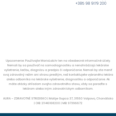
+385 98 9179 200
Upozornenie: Používajte MarioLab.hr len na všeobecné informačné účely.
Nemali by sa používať na samodiagnostiku a nenahrádzajú lekárske
vyšetrenie, liečbu, diagnózu a predpis či odporúčanie. Nemali by ste meniť
svoj zdravotný režim ani stravu predtým, než kontaktujete vybraného lekára
alebo odborníka na lekárske vyšetrenie, diagnostiku a odporúčanie. Ak
máte otázky ohľadom svojho zdravotného stavu, vždy sa poraďte s
lekárom alebo iným zdravotníckym odborníkom.
AURA – ZDRAVOTNÉ STREDISKO | Matije Gupca 37, 31550 Valpovo, Chorvátsko
|
OIB:
21146168200 |
MB:
97396672