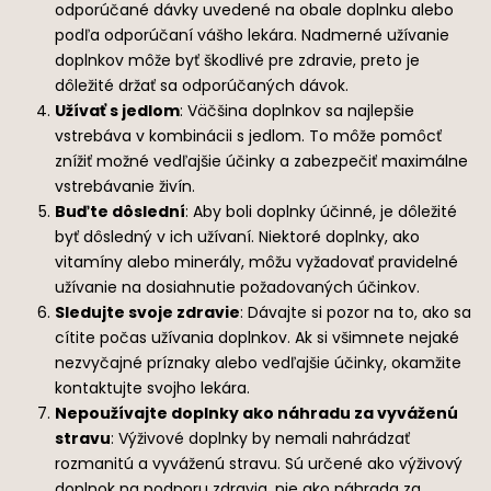
odporúčané dávky uvedené na obale doplnku alebo
podľa odporúčaní vášho lekára. Nadmerné užívanie
doplnkov môže byť škodlivé pre zdravie, preto je
dôležité držať sa odporúčaných dávok.
Užívať s jedlom
: Väčšina doplnkov sa najlepšie
vstrebáva v kombinácii s jedlom. To môže pomôcť
znížiť možné vedľajšie účinky a zabezpečiť maximálne
vstrebávanie živín.
Buďte dôslední
: Aby boli doplnky účinné, je dôležité
byť dôsledný v ich užívaní. Niektoré doplnky, ako
vitamíny alebo minerály, môžu vyžadovať pravidelné
užívanie na dosiahnutie požadovaných účinkov.
Sledujte svoje zdravie
: Dávajte si pozor na to, ako sa
cítite počas užívania doplnkov. Ak si všimnete nejaké
nezvyčajné príznaky alebo vedľajšie účinky, okamžite
kontaktujte svojho lekára.
Nepoužívajte doplnky ako náhradu za vyváženú
stravu
: Výživové doplnky by nemali nahrádzať
rozmanitú a vyváženú stravu. Sú určené ako výživový
doplnok na podporu zdravia, nie ako náhrada za