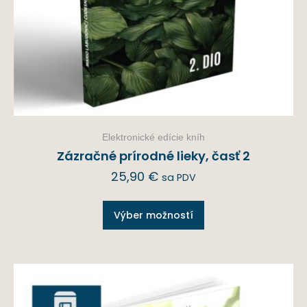
Elektronické edície kníh
Zázračné prírodné lieky, časť 2
25,90
€
sa PDV
Výber možností