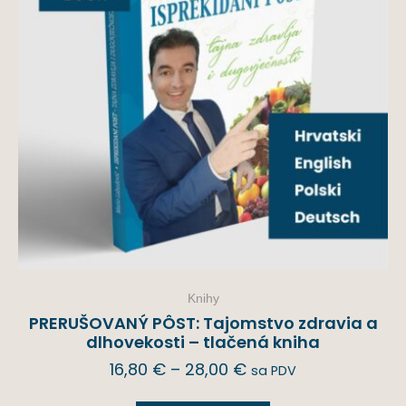
Knihy
PRERUŠOVANÝ PÔST: Tajomstvo zdravia a
dlhovekosti – tlačená kniha
16,80
€
–
28,00
€
sa PDV