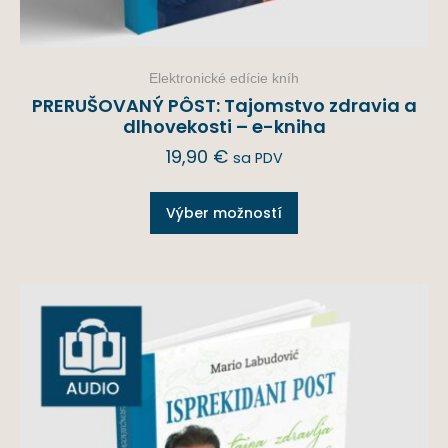
Elektronické edície kníh
PRERUŠOVANÝ PÔST: Tajomstvo zdravia a
dlhovekosti – e-kniha
19,90
€
sa PDV
Výber možností