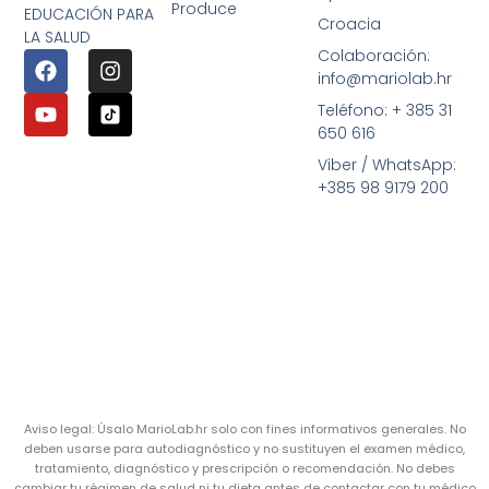
Produce
EDUCACIÓN PARA
Croacia
LA SALUD
Colaboración:
info@mariolab.hr
Teléfono: + 385 31
650 616
Viber / WhatsApp:
+385 98 9179 200
Aviso legal: Úsalo MarioLab.hr solo con fines informativos generales. No
deben usarse para autodiagnóstico y no sustituyen el examen médico,
tratamiento, diagnóstico y prescripción o recomendación. No debes
cambiar tu régimen de salud ni tu dieta antes de contactar con tu médico