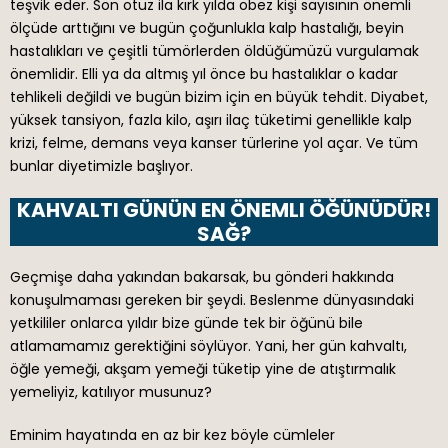
teşvik eder. Son otuz ila kırk yılda obez kişi sayısının önemli
ölçüde arttığını ve bugün çoğunlukla kalp hastalığı, beyin
hastalıkları ve çeşitli tümörlerden öldüğümüzü vurgulamak
önemlidir. Elli ya da altmış yıl önce bu hastalıklar o kadar
tehlikeli değildi ve bugün bizim için en büyük tehdit. Diyabet,
yüksek tansiyon, fazla kilo, aşırı ilaç tüketimi genellikle kalp
krizi, felme, demans veya kanser türlerine yol açar. Ve tüm
bunlar diyetimizle başlıyor.
KAHVALTI GÜNÜN EN ÖNEMLI ÖĞÜNÜDÜR!
SAĞ?
Geçmişe daha yakından bakarsak, bu gönderi hakkında
konuşulmaması gereken bir şeydi. Beslenme dünyasındaki
yetkililer onlarca yıldır bize günde tek bir öğünü bile
atlamamamız gerektiğini söylüyor. Yani, her gün kahvaltı,
öğle yemeği, akşam yemeği tüketip yine de atıştırmalık
yemeliyiz, katılıyor musunuz?
Eminim hayatında en az bir kez böyle cümleler