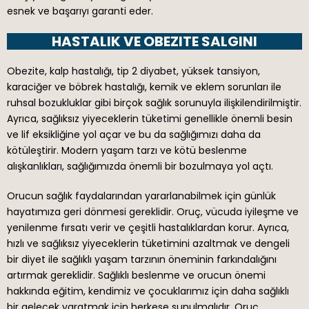
esnek ve başarıyı garanti eder.
HASTALIK VE OBEZITE SALGINI
Obezite, kalp hastalığı, tip 2 diyabet, yüksek tansiyon,
karaciğer ve böbrek hastalığı, kemik ve eklem sorunları ile
ruhsal bozukluklar gibi birçok sağlık sorunuyla ilişkilendirilmiştir.
Ayrıca, sağlıksız yiyeceklerin tüketimi genellikle önemli besin
ve lif eksikliğine yol açar ve bu da sağlığımızı daha da
kötüleştirir. Modern yaşam tarzı ve kötü beslenme
alışkanlıkları, sağlığımızda önemli bir bozulmaya yol açtı.
Orucun sağlık faydalarından yararlanabilmek için günlük
hayatımıza geri dönmesi gereklidir. Oruç, vücuda iyileşme ve
yenilenme fırsatı verir ve çeşitli hastalıklardan korur. Ayrıca,
hızlı ve sağlıksız yiyeceklerin tüketimini azaltmak ve dengeli
bir diyet ile sağlıklı yaşam tarzının öneminin farkındalığını
artırmak gereklidir. Sağlıklı beslenme ve orucun önemi
hakkında eğitim, kendimiz ve çocuklarımız için daha sağlıklı
bir gelecek yaratmak için herkese sunulmalıdır. Oruç,