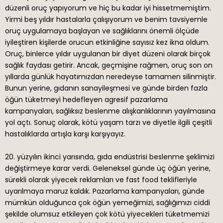
düzenli oruç yapıyorum ve hiç bu kadar iyi hissetmemiştim.
Yirmi beş yıldır hastalarla çalışıyorum ve benim tavsiyemle
oruç uygulamaya başlayan ve sağlıklarını önemli ölçüde
iyileştiren kişilerde orucun etkinliğine sayısız kez ikna oldum.
Oruç, binlerce yıldır uygulanan bir diyet düzeni olarak birçok
sağlık faydası getirir. Ancak, geçmişine rağmen, oruç son on
yıllarda günlük hayatımızdan neredeyse tamamen silinmiştir.
Bunun yerine, gıdanın sanayileşmesi ve günde birden fazla
öğün tüketmeyi hedefleyen agresif pazarlama
kampanyaları, sağlıksız beslenme alışkanlıklarının yayılmasına
yol açtı. Sonuç olarak, kötü yaşam tarzı ve diyetle ilgili çeşitli
hastalıklarda artışla karşı karşıyayız.
20. yüzyılın ikinci yarısında, gıda endüstrisi beslenme şeklimizi
değiştirmeye karar verdi. Geleneksel günde üç öğün yerine,
sürekli olarak yiyecek reklamları ve fast food teklifleriyle
uyarılmaya maruz kaldık. Pazarlama kampanyaları, günde
mümkün olduğunca çok öğün yemeğimizi, sağlığımızı ciddi
şekilde olumsuz etkileyen çok kötü yiyecekleri tüketmemizi