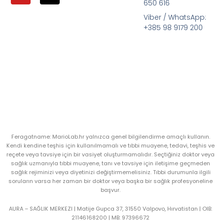
650 616
Viber / WhatsApp:
+385 98 9179 200
Feragatname: MarioLab.hr yalnızca genel bilgilendirme amaçlı kullanın.
Kendi kendine teşhis için kullanılmamalı ve tıbbi muayene, tedavi, teşhis ve
reçete veya tavsiye için bir vasiyet oluşturmamalıdır. Seçtiğiniz doktor veya
sağlık uzmanıyla tıbbi muayene, tanı ve tavsiye için iletişime geçmeden
sağlık rejiminizi veya diyetinizi değiştirmemelisiniz. Tıbbi durumunla ilgili
soruların varsa her zaman bir doktor veya başka bir sağlık profesyoneline
başvur.
AURA – SAĞLIK MERKEZI | Matije Gupca 37, 31550 Valpovo, Hırvatistan |
OIB:
21146168200 |
MB:
97396672