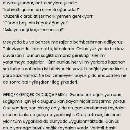
duymuşsundur, hatta söylemişsindir:
“Kahvaltı günün en önemli öğünüdür!”
“Düzenli olarak atıştırmalık yemen gerekiyor!”
“Günde beş-altı küçük öğün ye!”
“Asla yemeği kaçırmamalısın!”
Medyada bu ve benzeri mesajlarla bombardıman ediliyoruz.
Televizyonda, internette, kitaplarda. Onları yüz ya da bin kez
duyarsanız, bunun sağlıklı olmanız gerektiği izlenimi
yaratmaya başlarlar. Tüm bunlar, her yıl milyarlarca kazanan
sektörler tarafından iyi biliniyor. Ne yazık ki, sağlıklıysanız kimse
para kazanamaz. Ne bizi zehirleyen büyük gıda endüstrileri ne
de sonra bizi “iyileştiren” ilaç şirketleri.
GERÇEK GERÇEK OLDUKÇA FARKLI! Günde çok öğün yemenin
sağlığımız için iyi olduğunu kanıtlayan hiçbir araştırma yoktur.
Öte yandan, son birkaç on yılda oruçun kanıtlanmış faydaları
üzerine binlerce çalışma yapılmıştır. Oruç tutmak, binlerce
yıldır tüm uygarlıklarda dünyada uygulanmaktadır. Günlük
oruç yemeğin büyük sağlık faydaları vardır. Verimli, basit,