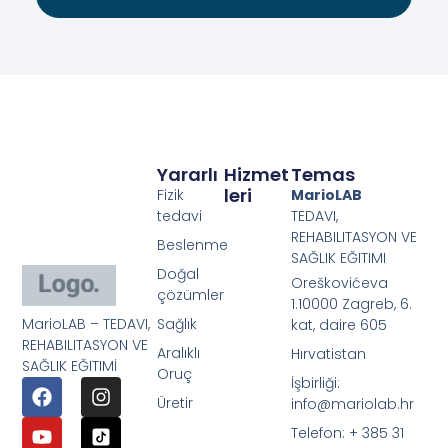
Yararlı
Hizmet
Temas
Leri
Fizik
MarioLAB
tedavi
TEDAVI,
REHABILITASYON VE
Beslenme
SAĞLIK EĞITIMI
Doğal
Oreškovićeva
çözümler
1.10000 Zagreb, 6.
MarioLAB – TEDAVI,
Sağlık
kat, daire 605
REHABILITASYON VE
Aralıklı
Hırvatistan
SAĞLIK EĞITIMİ
Oruç
İşbirliği:
Üretir
info@mariolab.hr
Telefon: + 385 31