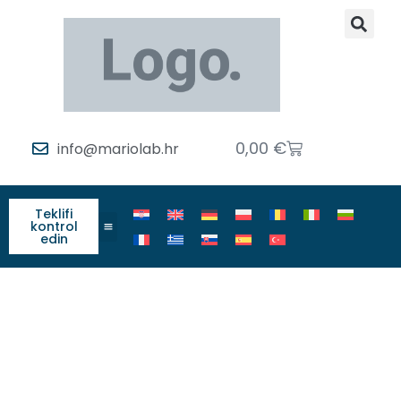
0,00
€
info@mariolab.hr
Teklifi
kontrol
edin