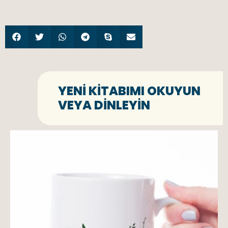
YENI KITABIMI OKUYUN
VEYA DINLEYIN