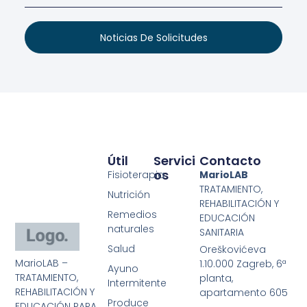
Noticias De Solicitudes
Útil
Servici
Contacto
Os
Fisioterapia
MarioLAB
TRATAMIENTO,
Nutrición
REHABILITACIÓN Y
Remedios
EDUCACIÓN
naturales
SANITARIA
Salud
Oreškovićeva
MarioLAB –
1.10.000 Zagreb, 6ª
Ayuno
TRATAMIENTO,
planta,
Intermitente
REHABILITACIÓN Y
apartamento 605
Produce
EDUCACIÓN PARA