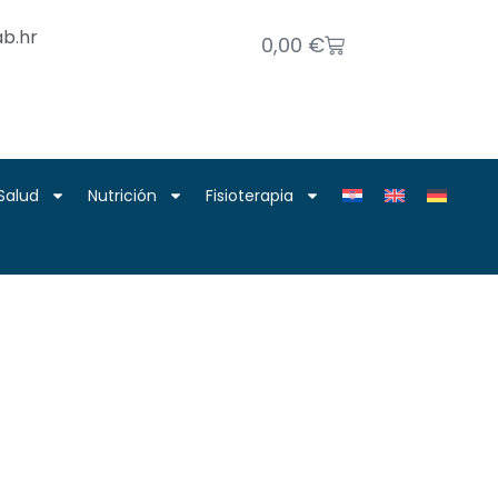
b.hr
0,00
€
Salud
Nutrición
Fisioterapia