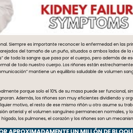
nal. Siempre es importante reconocer la enfermedad en las pri
rejados del tamaño de un puño, situados a ambos lados de la c
ros” de toda la sangre que pasa por el cuerpo, pero además de 
ormal de todo nuestro cuerpo. Los riñones están estrechament
omunicación” mantiene un equilibrio saludable de volumen sangu
ipalmente porque solo el 10% de su masa puede ser funcional, s
gnoran. Además, los riñones son muy eficientes dividiendo y orga
quier motivo, el resto de ese mismo riñón u otro asume su tra
sión arterial y el volumen sanguíneo permanecen normales, y lo
 hígado, los pulmones, el corazón y los riñones son un mecani
OR APROXIMADAMENTE UN MILLÓN DE BLOQ