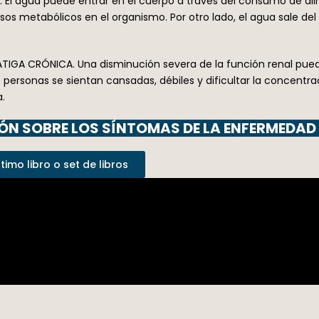
o. El agua puede entrar en el cuerpo a través del consumo de a
metabólicos en el organismo. Por otro lado, el agua sale del cu
FATIGA CRÓNICA. Una disminución severa de la función renal pue
 personas se sientan cansadas, débiles y dificultar la concentr
.
N SOBRE LOS SÍNTOMAS DE LA ENFERMEDAD R
imo libro o set de libros