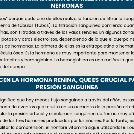
NEFRONAS
os” porque cada uno de ellos realiza la función de filtrar la sa
tema de túbulos (tubos). La filtración sanguínea comienza cuan
nas, son filtradas a través de los vasos renales. En algunas zona
o, potasio y otros electrolitos, dependiendo de lo que el cuerp
es de hormonas. La primera de ellas es la eritropoietina o hem
a médula ósea. Esta hormona es muy importante para mantener l
ritrocitos y hemoglobina. La hemoglobina es una molécula que s
s del cuerpo.
EN LA HORMONA RENINA, QUE ES CRUCIAL P
PRESIÓN SANGUÍNEA
gnifica que hay menos flujo sanguíneo a través del riñón, estas
cada de eventos que resulta en un aumento de la presión arte
ular la presión arterial y el volumen sanguíneo de forma muy ef
no de los tres homones producidos por los riñones. Por lo tanto, 
ilitar la comprensión, el nombre vitamina sigue utilizándose. 