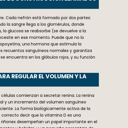
ngre. Cada nefrón está formado por dos partes:
do la sangre llega a los glomérulos, donde
s, la glucosa se reabsorbe (se devuelve a la
o necesite en ese momento. Puede que no lo
atopoyetina, una hormona que estimula la
os recuentos sanguíneos normales y garantiza
e encuentra en los glóbulos rojos, y su función
ARA REGULAR EL VOLUMEN Y LA
 células comienzan a secretar renina. La renina
rial y un incremento del volumen sanguíneo
iciente. La forma biológicamente activa de la
es correcto decir que la vitamina D es una
Los riñones desempeñan un papel importante en el