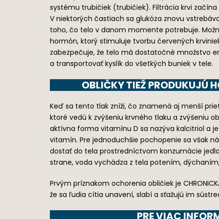
systému trubičiek (trubičiek). Filtrácia krvi začín
V niektorých častiach sa glukóza znovu vstrebáva 
toho, čo telo v danom momente potrebuje. Možno 
hormón, ktorý stimuluje tvorbu červených krvinie
zabezpečuje, že telo má dostatočné množstvo ery
a transportovať kyslík do všetkých buniek v tele.
OBLIČKY TIEŽ PRODUKUJÚ H
Keď sa tento tlak zníži, čo znamená aj menší priet
ktoré vedú k zvýšeniu krvného tlaku a zvýšeniu o
aktívna forma vitamínu D sa nazýva kalcitriol a 
vitamín. Pre jednoduchšie pochopenie sa však náz
dostať do tela prostredníctvom konzumácie jedla
strane, voda vychádza z tela potením, dýchaní
Prvým príznakom ochorenia obličiek je CHRONICKÁ 
že sa ľudia cítia unavení, slabí a sťažujú im sús
PRE VIAC INFOR