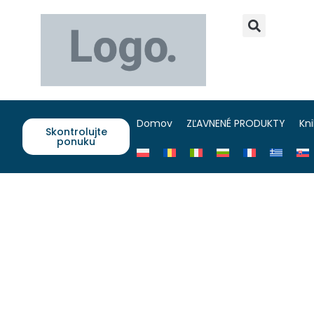
Domov
ZĽAVNENÉ PRODUKTY
Kn
Skontrolujte
ponuku