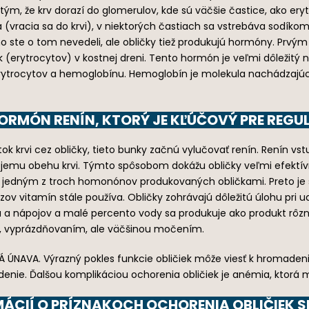
a tým, že krv dorazí do glomerulov, kde sú väčšie častice, ako ery
(vracia sa do krvi), v niektorých častiach sa vstrebáva sodíkom, 
ste o tom nevedeli, ale obličky tiež produkujú hormóny. Prvým 
k (erytrocytov) v kostnej dreni. Tento hormón je veľmi dôležitý
trocytov a hemoglobínu. Hemoglobín je molekula nachádzajúca s
ORMÓN RENÍN, KTORÝ JE KĽÚČOVÝ PRE REGU
ok krvi cez obličky, tieto bunky začnú vylučovať renín. Renín vst
bjemu obehu krvi. Týmto spôsobom dokážu obličky veľmi efektívne
je jedným z troch homonónov produkovaných obličkami. Preto je 
ov vitamín stále používa. Obličky zohrávajú dôležitú úlohu pri 
 a nápojov a malé percento vody sa produkuje ako produkt rôzn
m, vyprázdňovaním, ale väčšinou močením.
ÚNAVA. Výrazný pokles funkcie obličiek môže viesť k hromadeniu
tredenie. Ďalšou komplikáciou ochorenia obličiek je anémia, ktor
MÁCIÍ O PRÍZNAKOCH OCHORENIA OBLIČIEK SI