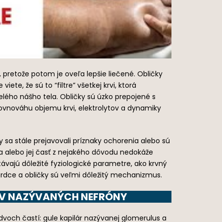
pretože potom je oveľa lepšie liečené. Obličky
e, že sú to “filtre” všetkej krvi, ktorá
lého nášho tela. Obličky sú úzko prepojené s
rovnováhu objemu krvi, elektrolytov a dynamiky
sa stále prejavovali príznaky ochorenia alebo sú
čka alebo jej časť z nejakého dôvodu nedokáže
ávajú dôležité fyziologické parametre, ako krvný
srdce a obličky sú veľmi dôležitý mechanizmus.
KOV NAZÝVANÝCH NEFRÓNY
z dvoch častí: gule kapilár nazývanej glomerulus a