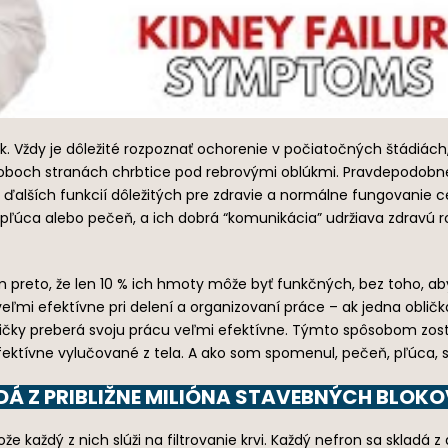
 Vždy je dôležité rozpoznať ochorenie v počiatočných štádiách, 
och stranách chrbtice pod rebrovými oblúkmi. Pravdepodobne viet
alších funkcií dôležitých pre zdravie a normálne fungovanie ce
, pľúca alebo pečeň, a ich dobrá “komunikácia” udržiava zdravú 
preto, že len 10 % ich hmoty môže byť funkčných, bez toho, aby 
 veľmi efektívne pri delení a organizovaní práce – ak jedna obli
obličky preberá svoju prácu veľmi efektívne. Týmto spôsobom zost
efektívne vylučované z tela. A ako som spomenul, pečeň, pľúca, 
DÁ Z PRIBLIŽNE MILIÓNA STAVEBNÝCH BLO
že každý z nich slúži na filtrovanie krvi. Každý nefron sa skladá 