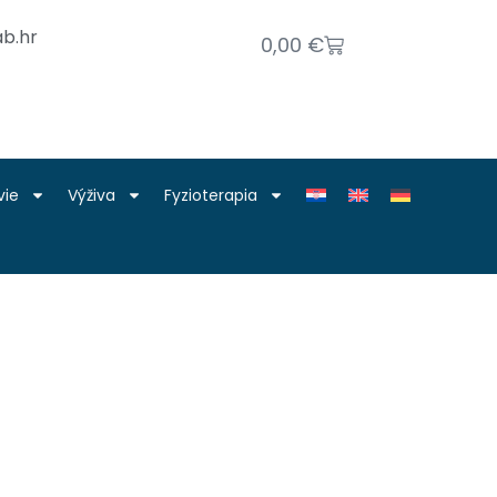
b.hr
0,00
€
vie
Výživa
Fyzioterapia