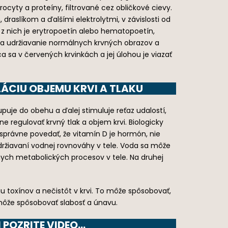
trocyty a proteíny, filtrované cez obličkové cievy.
draslíkom a ďalšími elektrolytmi, v závislosti od
z nich je erytropoetín alebo hematopoetín,
 na udržiavanie normálnych krvných obrazov a
a v červených krvinkách a jej úlohou je viazať
LÁCIU OBJEMU KRVI A TLAKU
upuje do obehu a ďalej stimuluje reťaz udalostí,
 regulovať krvný tlak a objem krvi. Biologicky
správne povedať, že vitamín D je hormón, nie
udržiavaní vodnej rovnováhy v tele. Voda sa môže
ych metabolických procesov v tele. Na druhej
 toxínov a nečistôt v krvi. To môže spôsobovať,
á môže spôsobovať slabosť a únavu.
 POZRITE VIDEO…