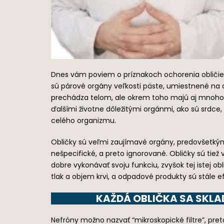
Dnes vám poviem o príznakoch ochorenia obličiek.
sú párové orgány veľkosti päste, umiestnené na ob
prechádza telom, ale okrem toho majú aj mnoho ď
ďalšími životne dôležitými orgánmi, ako sú srdce
celého organizmu.
Obličky sú veľmi zaujímavé orgány, predovšetkým 
nešpecifické, a preto ignorované. Obličky sú tiež
dobre vykonávať svoju funkciu, zvyšok tej istej 
tlak a objem krvi, a odpadové produkty sú stále 
KAŽDÁ OBLIČKA SA SKLA
Nefróny možno nazvať “mikroskopické filtre”, preto