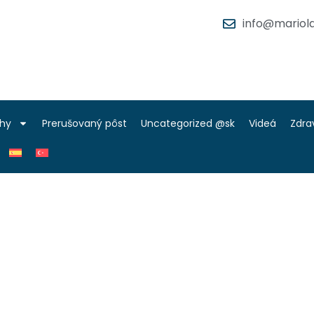
info@mariola
ihy
Prerušovaný pôst
Uncategorized @sk
Videá
Zdra