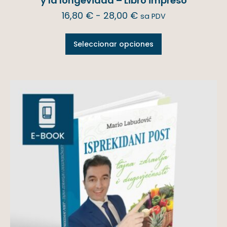
y la longevidad – Libro impreso
16,80
€
-
28,00
€
sa PDV
Seleccionar opciones