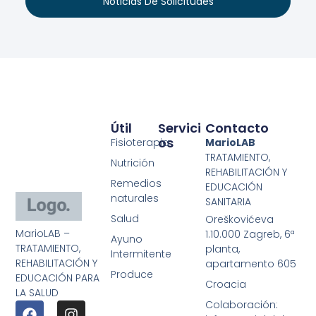
Noticias De Solicitudes
Útil
Servici
Contacto
Os
Fisioterapia
MarioLAB
TRATAMIENTO,
Nutrición
REHABILITACIÓN Y
Remedios
EDUCACIÓN
naturales
SANITARIA
Salud
Oreškovićeva
MarioLAB –
1.10.000 Zagreb, 6ª
Ayuno
TRATAMIENTO,
planta,
Intermitente
REHABILITACIÓN Y
apartamento 605
Produce
EDUCACIÓN PARA
Croacia
LA SALUD
Colaboración: